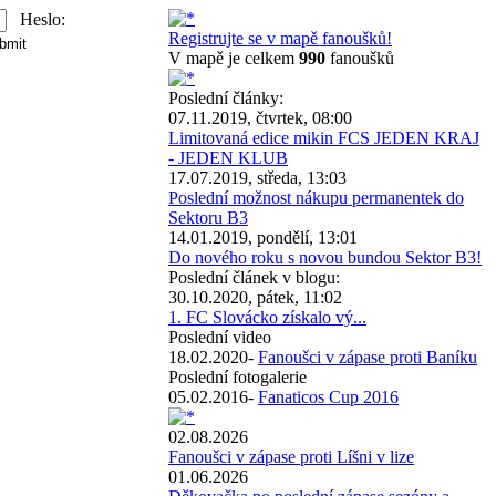
Heslo:
Registrujte se v mapě fanoušků!
V mapě je celkem
990
fanoušků
Poslední články:
07.11.2019, čtvrtek, 08:00
Limitovaná edice mikin FCS JEDEN KRAJ
- JEDEN KLUB
17.07.2019, středa, 13:03
Poslední možnost nákupu permanentek do
Sektoru B3
14.01.2019, pondělí, 13:01
Do nového roku s novou bundou Sektor B3!
Poslední článek v blogu:
30.10.2020, pátek, 11:02
1. FC Slovácko získalo vý...
Poslední video
18.02.2020-
Fanoušci v zápase proti Baníku
Poslední fotogalerie
05.02.2016-
Fanaticos Cup 2016
02.08.2026
Fanoušci v zápase proti Líšni v lize
01.06.2026