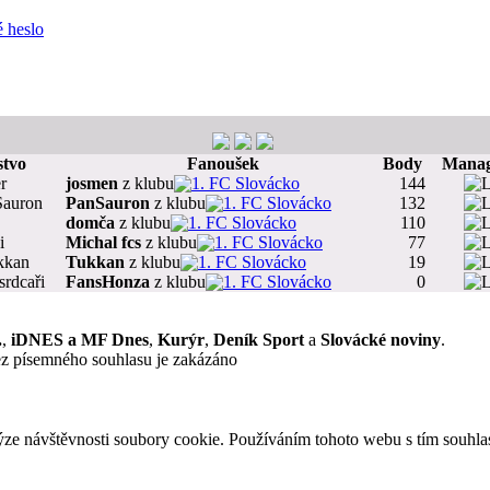
 heslo
tvo
Fanoušek
Body
Manage
r
josmen
z klubu
1. FC Slovácko
144
Sauron
PanSauron
z klubu
1. FC Slovácko
132
domča
z klubu
1. FC Slovácko
110
i
Michal fcs
z klubu
1. FC Slovácko
77
kkan
Tukkan
z klubu
1. FC Slovácko
19
srdcaři
FansHonza
z klubu
1. FC Slovácko
0
.
,
iDNES a MF Dnes
,
Kurýr
,
Deník Sport
a
Slovácké noviny
.
ez písemného souhlasu je zakázáno
ýze návštěvnosti soubory cookie. Používáním tohoto webu s tím souhla