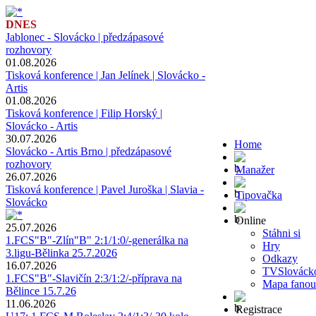
DNES
Jablonec - Slovácko | předzápasové
rozhovory
01.08.2026
Tisková konference | Jan Jelínek | Slovácko -
Artis
01.08.2026
Tisková konference | Filip Horský |
Slovácko - Artis
30.07.2026
Home
Slovácko - Artis Brno | předzápasové
rozhovory
Manažer
26.07.2026
Tisková konference | Pavel Juroška | Slavia -
Tipovačka
Slovácko
Online
25.07.2026
Stáhni si
1.FCS"B"-Zlín"B" 2:1/1:0/-generálka na
Hry
3.ligu-Bělinka 25.7.2026
Odkazy
16.07.2026
TVSlováck
1.FCS"B"-Slavičín 2:3/1:2/-příprava na
Mapa fanou
Bělince 15.7.26
11.06.2026
Registrace