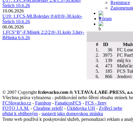
U17: 1.FCS-M.Boleslav 2:4/1:3/-30.kolo-
Registrace
Širůch 10.6.26
Zapomenuté
10.06.2026
U19: 1.FCS-Ml.Boleslav 0:4/0:0/-30.kolo-
Fórum
Širůch 10.6.26
06.06.2026
1.FCS"B"-F.Místek 2:2/2:0/-31.kolo 3.ligy-
Bělinka 6.6.26
#
ID
Mužs
1.
36
FC Lose
2.
3975
FC Pan
3.
139
můj fcs
4.
473
Mařaťác
5.
185
FCS Tu
6.
866
Jendovi 
© 2007 Copyright
fcslovacko.com
&
VLTAVA-LABE-PRESS, a.s
Všechna práva vyhrazena - publikování nebo šíření obsahu stránek b
FCSlovacko.cz
-
Fanshop
-
FanaticosFCS
-
FCS - ženy
FOTO J.A.M.
-
Chraňme zeleň!
-
Úklidovka UH
-
Zvířecí nebe
přidat k oblíbeným
-
nastavit jako domovskou stránku
Tento web používá k poskytování služeb, personalizaci reklam a anal