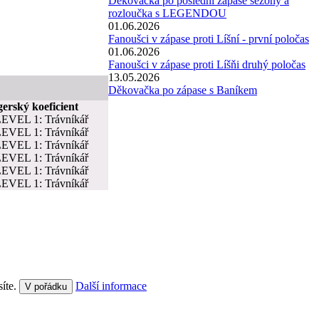
Děkovačka po poslední zápase sezóny a
rozloučka s LEGENDOU
01.06.2026
Fanoušci v zápase proti Líšní - první poločas
01.06.2026
Fanoušci v zápase proti Líšňi druhý poločas
13.05.2026
Děkovačka po zápase s Baníkem
rský koeficient
síte.
Další informace
V pořádku