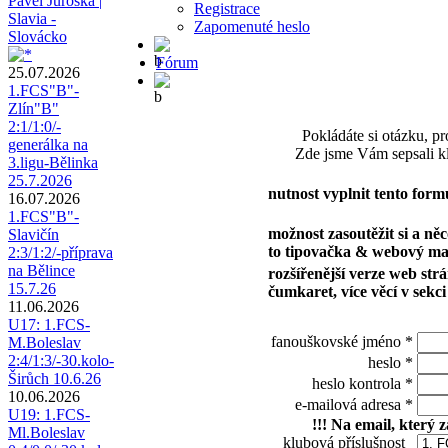
Pavel Juroška |
Registrace
Slavia -
Zapomenuté heslo
Slovácko
Fórum
25.07.2026
1.FCS"B"-
Zlín"B"
2:1/1:0/-
Pokládáte si otázku, pr
generálka na
Zde jsme Vám sepsali kl
3.ligu-Bělinka
25.7.2026
nutnost vyplnit tento form
16.07.2026
1.FCS"B"-
možnost zasoutěžit si a něc
Slavičín
to tipovačka & webový ma
2:3/1:2/-příprava
na Bělince
rozšířenější verze web strá
15.7.26
čumkaret, více věcí v sekci
11.06.2026
U17: 1.FCS-
fanouškovské jméno
*
M.Boleslav
2:4/1:3/-30.kolo-
heslo
*
Širůch 10.6.26
heslo kontrola
*
10.06.2026
e-mailová adresa
*
U19: 1.FCS-
!!! Na email, který 
Ml.Boleslav
klubová příslušnost