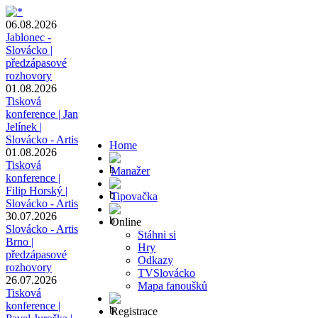
06.08.2026
Jablonec -
Slovácko |
předzápasové
rozhovory
01.08.2026
Tisková
konference | Jan
Jelínek |
Slovácko - Artis
Home
01.08.2026
Tisková
Manažer
konference |
Filip Horský |
Tipovačka
Slovácko - Artis
30.07.2026
Online
Slovácko - Artis
Stáhni si
Brno |
Hry
předzápasové
Odkazy
rozhovory
TVSlovácko
26.07.2026
Mapa fanoušků
Tisková
konference |
Registrace