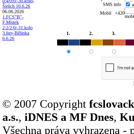
0:4/0:0/-30.kolo-
SMS info
a
Širůch 10.6.26
06.06.2026
Mobil +420
mobi
1.FCS"B"-
F.Místek
2:2/2:0/-31.kolo
3.ligy-Bělinka
1.
2.
3.
6.6.26
© 2007 Copyright
fcslovac
a.s.
,
iDNES a MF Dnes
,
Ku
Všechna práva vyhrazena - p