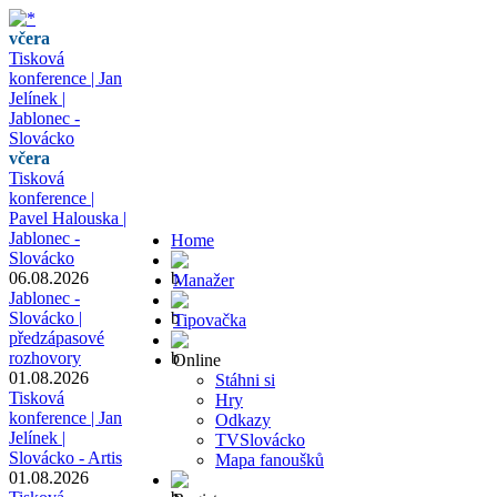
včera
Tisková
konference | Jan
Jelínek |
Jablonec -
Slovácko
včera
Tisková
konference |
Pavel Halouska |
Jablonec -
Home
Slovácko
06.08.2026
Manažer
Jablonec -
Slovácko |
Tipovačka
předzápasové
rozhovory
Online
01.08.2026
Stáhni si
Tisková
Hry
konference | Jan
Odkazy
Jelínek |
TVSlovácko
Slovácko - Artis
Mapa fanoušků
01.08.2026