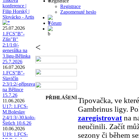
Tisková
Registrace
konference |
Registrace
Filip Horský |
Zapomenuté heslo
Slovácko - Artis
Fórum
25.07.2026
1.FCS"B"-
Zlín"B"
<
2:1/1:0/-
generálka na
3.ligu-Bělinka
25.7.2026
16.07.2026
1.FCS"B"-
Slavičín
2:3/1:2/-příprava
na Bělince
15.7.26
PŘIHLÁŠENÍ
Tipovačka, ve které
11.06.2026
U17: 1.FCS-
Gambrinus ligy. Pok
M.Boleslav
zaregistrovat
na na
2:4/1:3/-30.kolo-
Širůch 10.6.26
neučinili. Začít mů
10.06.2026
sezony či během se
U19: 1.FCS-