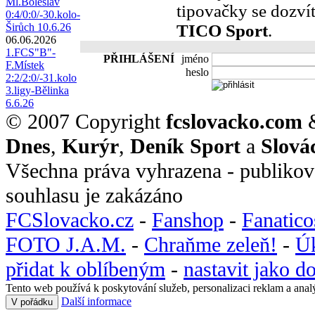
Ml.Boleslav
tipovačky se dozví
0:4/0:0/-30.kolo-
Širůch 10.6.26
TICO Sport
.
06.06.2026
1.FCS"B"-
PŘIHLÁŠENÍ
jméno
F.Místek
heslo
2:2/2:0/-31.kolo
3.ligy-Bělinka
6.6.26
© 2007 Copyright
fcslovacko.com
Dnes
,
Kurýr
,
Deník Sport
a
Slová
Všechna práva vyhrazena - publikov
souhlasu je zakázáno
FCSlovacko.cz
-
Fanshop
-
Fanatic
FOTO J.A.M.
-
Chraňme zeleň!
-
Ú
přidat k oblíbeným
-
nastavit jako 
Tento web používá k poskytování služeb, personalizaci reklam a anal
Další informace
V pořádku