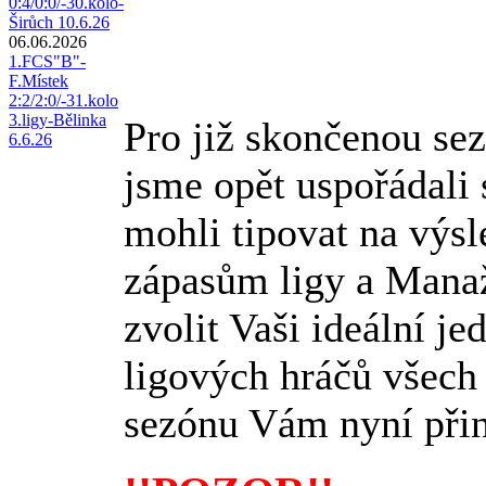
0:4/0:0/-30.kolo-
Širůch 10.6.26
06.06.2026
1.FCS"B"-
F.Místek
2:2/2:0/-31.kolo
3.ligy-Bělinka
Pro již skončenou se
6.6.26
jsme opět uspořádali 
mohli tipovat na výsl
zápasům ligy a Manaže
zvolit Vaši ideální j
ligových hráčů všech
sezónu Vám nyní při