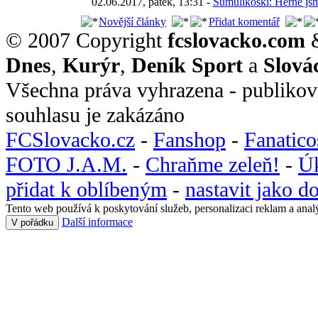
02.06.2017, pátek, 13:31 -
Šumulikoski: Herně jsme
Novější články
Přidat komentář
© 2007 Copyright
fcslovacko.com
Dnes
,
Kurýr
,
Deník Sport
a
Slová
Všechna práva vyhrazena - publikov
souhlasu je zakázáno
FCSlovacko.cz
-
Fanshop
-
Fanatic
FOTO J.A.M.
-
Chraňme zeleň!
-
Ú
přidat k oblíbeným
-
nastavit jako 
Tento web používá k poskytování služeb, personalizaci reklam a anal
Další informace
V pořádku