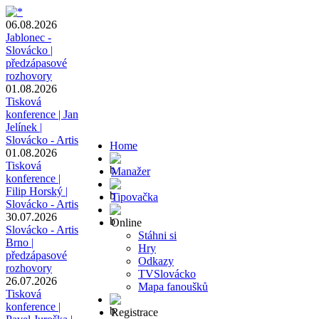
06.08.2026
Jablonec -
Slovácko |
předzápasové
rozhovory
01.08.2026
Tisková
konference | Jan
Jelínek |
Slovácko - Artis
Home
01.08.2026
Tisková
Manažer
konference |
Filip Horský |
Tipovačka
Slovácko - Artis
30.07.2026
Online
Slovácko - Artis
Stáhni si
Brno |
Hry
předzápasové
Odkazy
rozhovory
TVSlovácko
26.07.2026
Mapa fanoušků
Tisková
konference |
Registrace