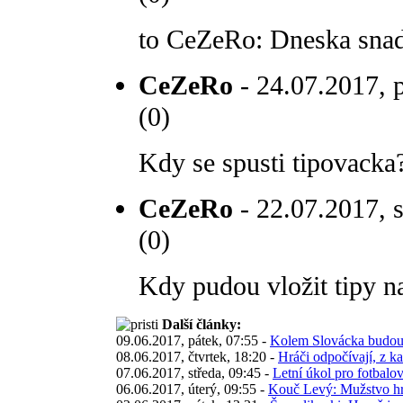
to CeZeRo: Dneska snad
CeZeRo
- 24.07.2017, p
(0)
Kdy se spusti tipovacka
CeZeRo
- 22.07.2017, s
(0)
Kdy pudou vložit tipy n
Další články:
09.06.2017, pátek, 07:55 -
Kolem Slovácka budou k
08.06.2017, čtvrtek, 18:20 -
Hráči odpočívají, z ka
07.06.2017, středa, 09:45 -
Letní úkol pro fotbalo
06.06.2017, úterý, 09:55 -
Kouč Levý: Mužstvo hrá