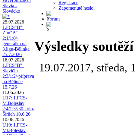
Pavel Juroška |
Registrace
Slavia -
Zapomenuté heslo
Slovácko
Fórum
25.07.2026
1.FCS"B"-
Zlín"B"
2:1/1:0/-
Výsledky soutěží
generálka na
3.ligu-Bělinka
25.7.2026
16.07.2026
19.07.2017, středa, 
1.FCS"B"-
Slavičín
2:3/1:2/-příprava
na Bělince
15.7.26
11.06.2026
U17: 1.FCS-
M.Boleslav
2:4/1:3/-30.kolo-
Širůch 10.6.26
10.06.2026
U19: 1.FCS-
Ml.Boleslav