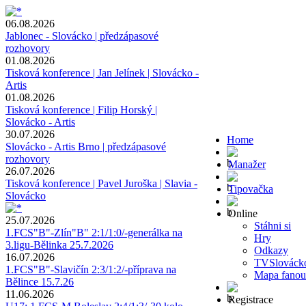
06.08.2026
Jablonec - Slovácko | předzápasové
rozhovory
01.08.2026
Tisková konference | Jan Jelínek | Slovácko -
Artis
01.08.2026
Tisková konference | Filip Horský |
Slovácko - Artis
30.07.2026
Home
Slovácko - Artis Brno | předzápasové
rozhovory
Manažer
26.07.2026
Tisková konference | Pavel Juroška | Slavia -
Tipovačka
Slovácko
Online
25.07.2026
Stáhni si
1.FCS"B"-Zlín"B" 2:1/1:0/-generálka na
Hry
3.ligu-Bělinka 25.7.2026
Odkazy
16.07.2026
TVSlováck
1.FCS"B"-Slavičín 2:3/1:2/-příprava na
Mapa fanou
Bělince 15.7.26
11.06.2026
Registrace