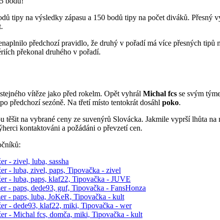
 5 bodů!
dů tipy na výsledky zápasu a 150 bodů tipy na počet diváků. Přesný výs
.
nenaplnilo předchozí pravidlo, že druhý v pořadí má více přesných tipů n
riích překonal druhého v pořadí.
stejného vítěze jako před rokelm. Opět vyhrál
Michal fcs
se svým týme
po předchozí sezóně. Na třetí místo tentokrát dosáhl
poko
.
u těšit na vybrané ceny ze suvenýrů Slovácka. Jakmile vyprší lhůta n
ýherci kontaktováni a požádáni o převzetí cen.
očníků:
 - zivel, luba, sassha
 - luba, zivel, paps, Tipovačka - zivel
r - luba, paps, klaf22, Tipovačka - JUVE
r - paps, dede93, guf, Tipovačka - FansHonza
r - paps, luba, JoKeR, Tipovačka - kult
r - dede93, klaf22, miki, Tipovačka - wer
r - Michal fcs, domča, miki, Tipovačka - kult