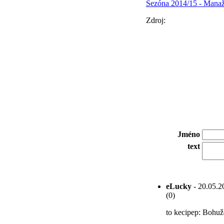
Sezóna 2014/15 - Manaže
Zdroj:
Jméno
text
eLucky
- 20.05.2
(0)
to kecipep: Bohuže