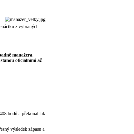
edenáctku z vybraných
řípadně manažera.
stanou oficiálními až
l 408 bodů a překonal tak
přesný výsledek zápasu a