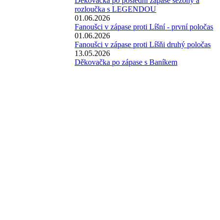
Děkovačka po poslední zápase sezóny a
rozloučka s LEGENDOU
01.06.2026
Fanoušci v zápase proti Líšní - první poločas
01.06.2026
Fanoušci v zápase proti Líšňi druhý poločas
13.05.2026
Děkovačka po zápase s Baníkem