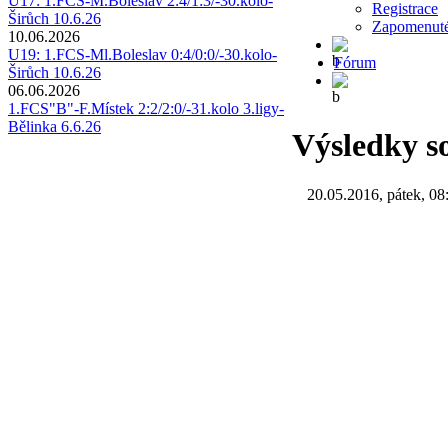
U17: 1.FCS-M.Boleslav 2:4/1:3/-30.kolo-
Registrace
Širůch 10.6.26
Zapomenuté
10.06.2026
U19: 1.FCS-Ml.Boleslav 0:4/0:0/-30.kolo-
Fórum
Širůch 10.6.26
06.06.2026
1.FCS"B"-F.Místek 2:2/2:0/-31.kolo 3.ligy-
Bělinka 6.6.26
Výsledky so
20.05.2016, pátek, 08