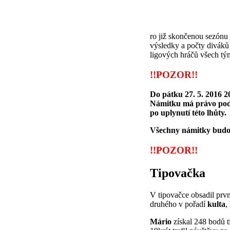
ro již skončenou sezónu 
výsledky a počty diváků 
ligových hráčů všech t
!!POZOR!!
Do pátku 27. 5. 2016 2
Námitku má právo podat
po uplynutí této lhůty.
Všechny námitky budo
!!POZOR!!
Tipovačka
V tipovačce obsadil prvn
druhého v pořadí
kulta
,
Mário
získal 248 bodů t