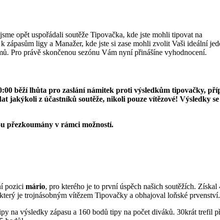
jsme opět uspořádali soutěže Tipovačka, kde jste mohli tipovat na
k zápasům ligy a Manažer, kde jste si zase mohli zvolit Vaši ideální j
ýmů. Pro právě skončenou sezónu Vám nyní přinášíne vyhodnocení.
0:00 běží lhůta pro zaslání námitek proti výsledkům tipovačky, p
 jakýkoli z účastníků soutěže, nikoli pouze vítězové! Výsledky se 
u přezkoumány v rámci možností.
í pozici
mário
, pro kterého je to první úspěch našich soutěžích. Získa
 který je trojnásobným vítězem Tipovačky a obhajoval loňské prvenství.
ipy na výsledky zápasu a 160 bodů tipy na počet diváků. 30krát trefil 