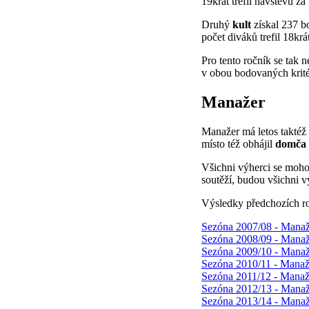
19krát trefil návštěvu za
Druhý
kult
získal 237 bo
počet diváků trefil 18krát
Pro tento ročník se tak 
v obou bodovaných krité
Manažer
Manažer má letos taktéž 
místo též obhájil
domča
Všichni výherci se moho
soutěží, budou všichni v
Výsledky předchozích r
Sezóna 2007/08 - Manažer
Sezóna 2008/09 - Manažer
Sezóna 2009/10 - Manaže
Sezóna 2010/11 - Manaže
Sezóna 2011/12 - Manaže
Sezóna 2012/13 - Manaže
Sezóna 2013/14 - Manaže