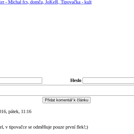
r - Michal fcs, domča, JoKeR, Tipovačka - kult
Heslo
016, pátek, 11:16
l, v tipovačce se odměňuje pouze první flek!;)