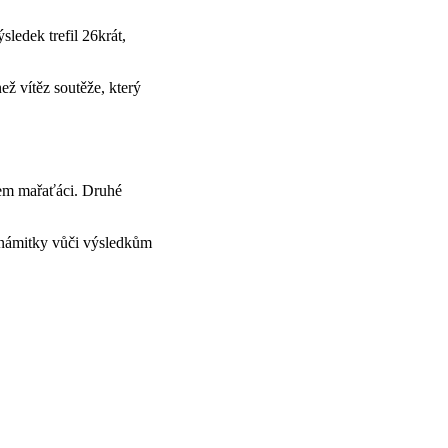
ledek trefil 26krát,
ež vítěz soutěže, který
m mařaťáci. Druhé
a námitky vůči výsledkům