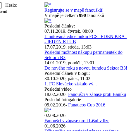
Heslo:
Registrujte se v mapě fanoušků!
V mapě je celkem
990
fanoušků
Poslední články:
07.11.2019, čtvrtek, 08:00
Limitovaná edice mikin FCS JEDEN KRAJ
- JEDEN KLUB
17.07.2019, středa, 13:03
Poslední možnost nákupu permanentek do
Sektoru B3
14.01.2019, pondělí, 13:01
Do nového roku s novou bundou Sektor B3!
Poslední článek v blogu:
30.10.2020, pátek, 11:02
1. FC Slovácko získalo vý...
Poslední video
18.02.2020-
Fanoušci v zápase proti Baníku
Poslední fotogalerie
05.02.2016-
Fanaticos Cup 2016
02.08.2026
Fanoušci v zápase proti Líšni v lize
01.06.2026