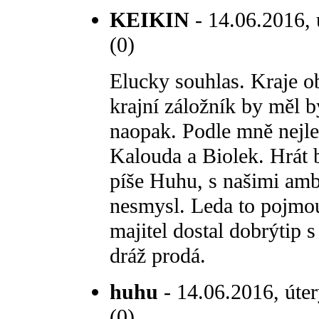
KEIKIN
- 14.06.2016, 
(0)
Elucky souhlas. Kraje ob
krajní záložník by měl b
naopak. Podle mně nejlep
Kalouda a Biolek. Hrát b
píše Huhu, s našimi amb
nesmysl. Leda to pojmout
majitel dostal dobrýtip s
dráž prodá.
huhu
- 14.06.2016, úter
(0)