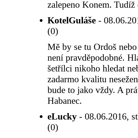
zalepeno Konem. Tudíž co 
KotelGuláše
- 08.06.201
(0)
Mě by se tu Ordoš nebo 
není pravděpodobné. Hla
šetřílci nikoho hledat n
zadarmo kvalitu nesežen
bude to jako vždy. A pr
Habanec.
eLucky
- 08.06.2016, st
(0)