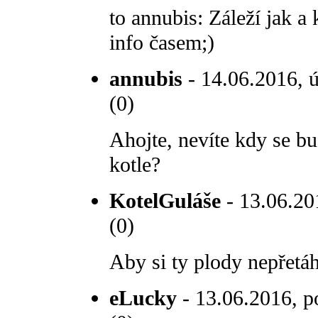
to annubis: Záleží jak 
info časem;)
annubis
- 14.06.2016, ú
(0)
Ahojte, nevíte kdy se b
kotle?
KotelGuláše
- 13.06.20
(0)
Aby si ty plody nepřetá
eLucky
- 13.06.2016, p