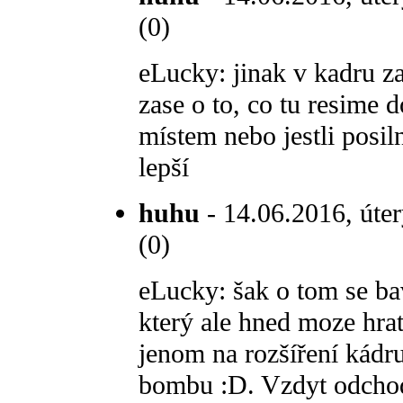
(0)
eLucky: jinak v kadru za
zase o to, co tu resime 
místem nebo jestli posi
lepší
huhu
- 14.06.2016, úter
(0)
eLucky: šak o tom se bav
který ale hned moze hrat
jenom na rozšíření kádru
bombu :D. Vzdyt odchod