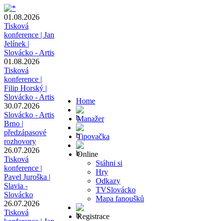
01.08.2026
Tisková
konference | Jan
Jelínek |
Slovácko - Artis
01.08.2026
Tisková
konference |
Filip Horský |
Slovácko - Artis
Home
30.07.2026
Slovácko - Artis
Manažer
Brno |
předzápasové
Tipovačka
rozhovory
26.07.2026
Online
Tisková
Stáhni si
konference |
Hry
Pavel Juroška |
Odkazy
Slavia -
TVSlovácko
Slovácko
Mapa fanoušků
26.07.2026
Tisková
Registrace