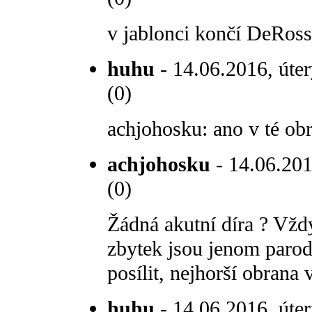
v jablonci končí DeRos
huhu
- 14.06.2016, úter
(0)
achjohosku: ano v té obr
achjohosku
- 14.06.201
(0)
Žádná akutní díra ? Vžd
zbytek jsou jenom parodi
posílit, nejhorší obrana 
huhu
- 14.06.2016, úter