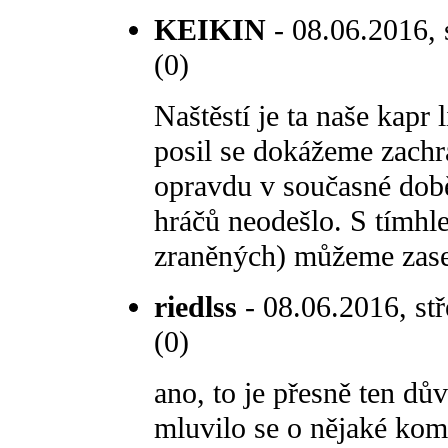
KEIKIN
- 08.06.2016, 
(0)
Naštěstí je ta naše kapr 
posil se dokážeme zachrá
opravdu v současné době 
hráčů neodešlo. S tímh
zraněných) můžeme zase 
riedlss
- 08.06.2016, stř
(0)
ano, to je přesně ten dů
mluvilo se o nějaké komp