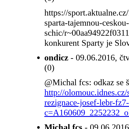
https://sport.aktualne.c
sparta-tajemnou-ceskou
schic/r~00aa94922f031
konkurent Sparty je Sl
ondicz
- 09.06.2016, čtv
(0)
@Michal fcs: odkaz se š
http://olomouc.idnes.c
rezignace-josef-lebr-fz
c=A160609_2252232_ol
Michal fcs
- 09.06.2016,