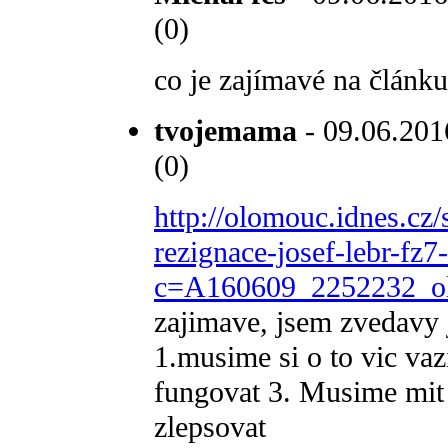
(0)
co je zajímavé na článk
tvojemama
- 09.06.2016
(0)
http://olomouc.idnes.c
rezignace-josef-lebr-fz
c=A160609_2252232_ol
zajimave, jsem zvedavy 
1.musime si o to vic va
fungovat 3. Musime mit 
zlepsovat