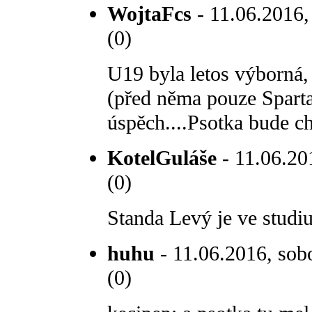
WojtaFcs
- 11.06.2016,
(0)
U19 byla letos výborná,
(před něma pouze Sparta
úspěch....Psotka bude ch
KotelGuláše
- 11.06.20
(0)
Standa Levý je ve studi
huhu
- 11.06.2016, sobo
(0)