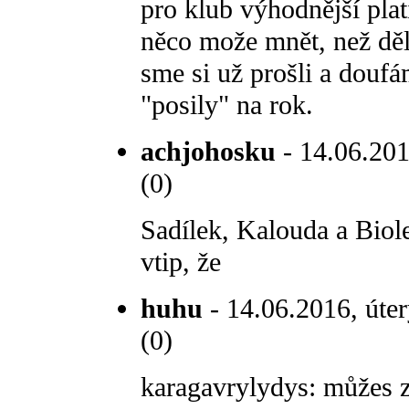
pro klub výhodnější plat
něco može mnět, než děl
sme si už prošli a doufá
"posily" na rok.
achjohosku
- 14.06.201
(0)
Sadílek, Kalouda a Biole
vtip, že
huhu
- 14.06.2016, úter
(0)
karagavrylydys: můžes z