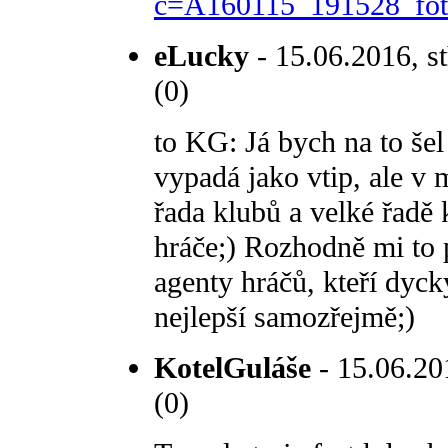
c=A160115_191528_fot_
eLucky
- 15.06.2016, st
(0)
to KG: Já bych na to še
vypadá jako vtip, ale v m
řada klubů a velké řadě 
hráče;) Rozhodně mi to př
agenty hráčů, kteří dyc
nejlepší samozřejmě;)
KotelGuláše
- 15.06.201
(0)