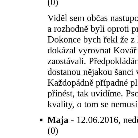
(0)
Viděl sem občas nastupo
a rozhodně byli oproti p
Dokonce bych řekl že z 
dokázal vyrovnat Kovář 
zaostávali. Předpokládá
dostanou nějakou šanci v
Každopádně případné pl
přinést, tak uvidíme. Ps
kvality, o tom se nemusí
Maja
- 12.06.2016, nedě
(0)