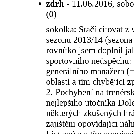
zdrh
- 11.06.2016, sobo
(0)
sokolka: Stačí citovat 
sezonu 2013/14 (sezona 
rovnítko jsem doplnil ja
sportovního neúspěchu: 
generálního manažera (=
oblasti a tím chybějící 
2. Pochybení na trenérs
nejlepšího útočníka Dol
některých zkušených hrá
zajištění opovídající ná