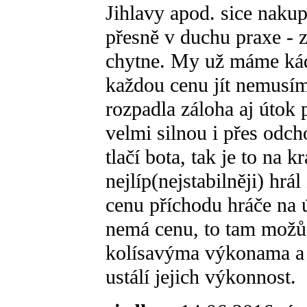
Jihlavy apod. sice nakupu
přesně v duchu praxe - 
chytne. My už máme kádr
každou cenu jít nemusíme
rozpadla záloha aj útok
velmi silnou i přes odch
tlačí bota, tak je to na 
nejlíp(nejstabilněji) hrá
cenu příchodu hráče na
nemá cenu, to tam možů dá
kolísavýma výkonama a 
ustálí jejich výkonnost.