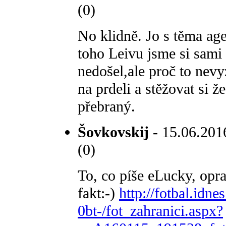
(0)
No klidně. Jo s těma age
toho Leivu jsme si sami
nedošel,ale proč to nevy
na prdeli a stěžovat si ž
přebraný.
Šovkovskij
- 15.06.2016
(0)
To, co píše eLucky, opra
fakt:-)
http://fotbal.idne
0bt-/fot_zahranici.aspx?