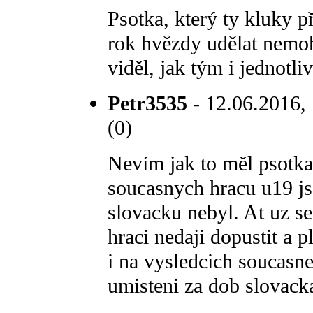
Psotka, který ty kluky př
rok hvězdy udělat nemoh
viděl, jak tým i jednotli
Petr3535
- 12.06.2016, 
(0)
Nevím jak to měl psotka
soucasnych hracu u19 jse
slovacku nebyl. At uz se
hraci nedaji dopustit a 
i na vysledcich soucasne
umisteni za dob slovack