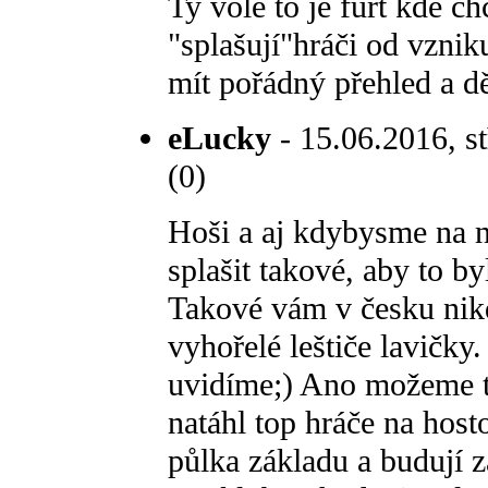
Ty vole to je furt kde c
"splašují"hráči od vzniku
mít pořádný přehled a dě
eLucky
- 15.06.2016, st
(0)
Hoši a aj kdybysme na n
splašit takové, aby to b
Takové vám v česku nikd
vyhořelé leštiče lavičky
uvidíme;) Ano možeme to
natáhl top hráče na host
půlka základu a budují z