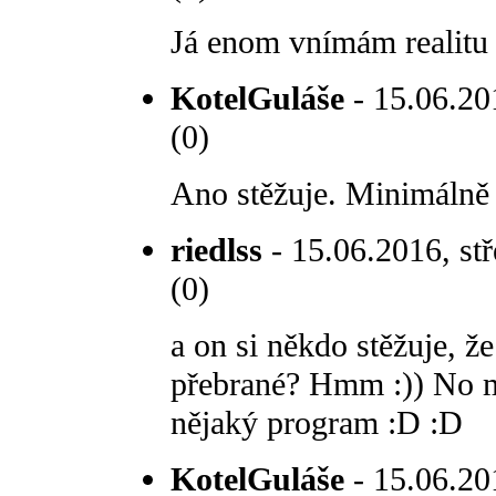
Já enom vnímám realitu h
KotelGuláše
- 15.06.201
(0)
Ano stěžuje. Minimálně 
riedlss
- 15.06.2016, stř
(0)
a on si někdo stěžuje, ž
přebrané? Hmm :)) No m
nějaký program :D :D
KotelGuláše
- 15.06.201