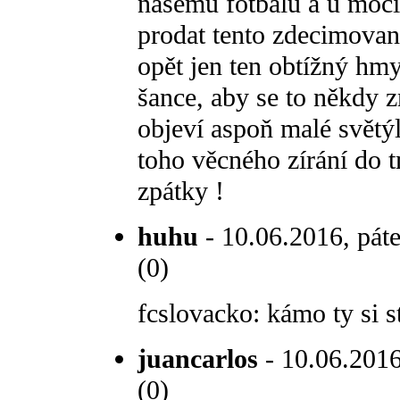
našemu fotbalu a u moci 
prodat tento zdecimova
opět jen ten obtížný hm
šance, aby se to někdy z
objeví aspoň malé světýl
toho věcného zírání do t
zpátky !
huhu
- 10.06.2016, páte
(0)
fcslovacko: kámo ty si s
juancarlos
- 10.06.2016
(0)