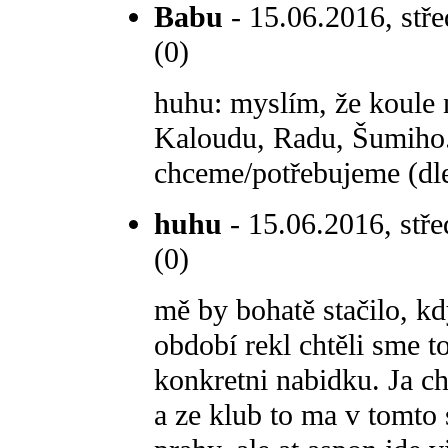
Babu
- 15.06.2016, stře
(0)
huhu: myslím, že koule
Kaloudu, Radu, Šumiho.. 
chceme/potřebujeme (dle 
huhu
- 15.06.2016, stře
(0)
mě by bohatě stačilo, kd
období rekl chtěli sme t
konkretni nabidku. Ja ch
a ze klub to ma v tomto