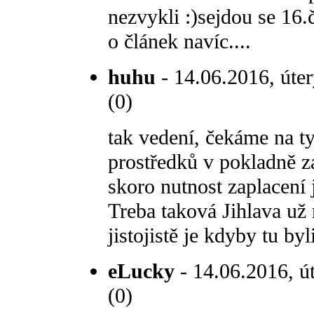
nezvykli :)sejdou se 16.
o článek navíc....
huhu
- 14.06.2016, úter
(0)
tak vedení, čekáme na t
prostředků v pokladně z
skoro nutnost zaplacení 
Treba taková Jihlava už 
jistojistě je kdyby tu by
eLucky
- 14.06.2016, út
(0)