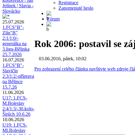
konference | Jan
Registrace
Jelínek | Slavia -
Zapomenuté heslo
Slovácko
Fórum
25.07.2026
1.FCS"B"-
Zlín"B"
2:1/1:0/-
Rok 2006: postavil se zá
generálka na
3.ligu-Bělinka
25.7.2026
03.06.2016, pátek, 10:02
16.07.2026
1.FCS"B"-
Pro zobrazení celého článku navštivte web zdroje čl
Slavičín
2:3/1:2/-příprava
na Bělince
15.7.26
11.06.2026
U17: 1.FCS-
M.Boleslav
2:4/1:3/-30.kolo-
Širůch 10.6.26
10.06.2026
U19: 1.FCS-
Ml.Boleslav