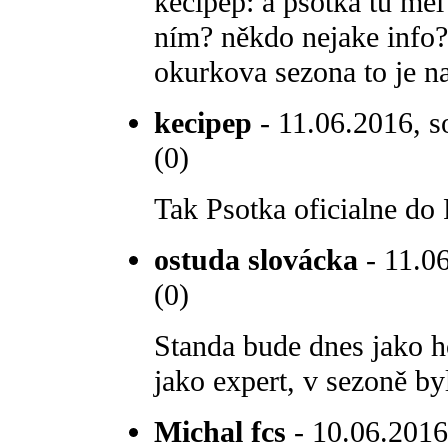
kecipep: a psotka tu mel 
ním? někdo nejake info? 
okurkova sezona to je na
kecipep
- 11.06.2016, s
(0)
Tak Psotka oficialne do
ostuda slovácka
- 11.06
(0)
Standa bude dnes jako h
jako expert, v sezoně by
Michal fcs
- 10.06.2016