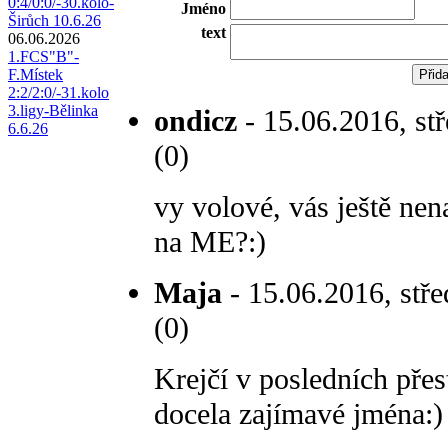
0:4/0:0/-30.kolo-
Jméno
Širůch 10.6.26
text
06.06.2026
1.FCS"B"-
F.Místek
2:2/2:0/-31.kolo
3.ligy-Bělinka
ondicz
- 15.06.2016, stř
6.6.26
(0)
vy volové, vás ještě ne
na ME?:)
Maja
- 15.06.2016, stře
(0)
Krejčí v posledních pře
docela zajímavé jména:)