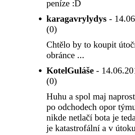
peníze :D
karagavrylydys
- 14.06
(0)
Chtělo by to koupit útoč
obránce ...
KotelGuláše
- 14.06.201
(0)
Huhu a spol maj naprost
po odchodech opor týmu 
nikde netlačí bota je te
je katastrofální a v úto