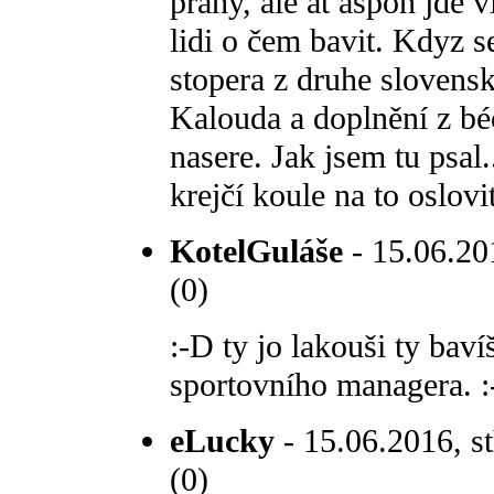
prahy, ale at aspon jde v
lidi o čem bavit. Kdyz 
stopera z druhe slovensk
Kalouda a doplnění z béč
nasere. Jak jsem tu psal
krejčí koule na to oslovit
KotelGuláše
- 15.06.201
(0)
:-D ty jo lakouši ty bav
sportovního managera. :
eLucky
- 15.06.2016, st
(0)