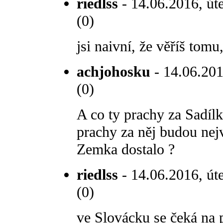
riedlss
- 14.06.2016, út
(0)
jsi naivní, že věříš tomu,
achjohosku
- 14.06.201
(0)
A co ty prachy za Sadílk
prachy za něj budou nej
Zemka dostalo ?
riedlss
- 14.06.2016, úte
(0)
ve Slovácku se čeká na po