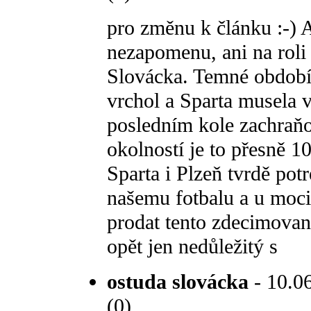
pro změnu k článku :-) 
nezapomenu, ani na roli
Slovácka. Temné období 
vrchol a Sparta musela 
posledním kole zachraňo
okolností je to přesně 10
Sparta i Plzeň tvrdě pot
našemu fotbalu a u moci 
prodat tento zdecimova
opět jen nedůležitý s
ostuda slovácka
- 10.06
(0)