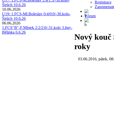
U17: 1.FCS-M.Boleslav 2:4/1:3/-30.kolo-
Registrace
Širůch 10.6.26
Zapomenuté
10.06.2026
U19: 1.FCS-Ml.Boleslav 0:4/0:0/-30.kolo-
Fórum
Širůch 10.6.26
06.06.2026
1.FCS"B"-F.Místek 2:2/2:0/-31.kolo 3.ligy-
Bělinka 6.6.26
Nový kouč 
roky
03.06.2016, pátek, 08