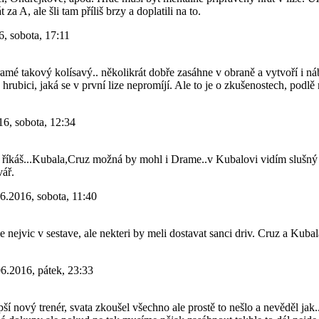
t za A, ale šli tam příliš brzy a doplatili na to.
, sobota, 17:11
mé takový kolísavý.. několikrát dobře zasáhne v obraně a vytvoří i ná
 hrubici, jaká se v první lize nepromíjí. Ale to je o zkušenostech, podlě
16, sobota, 12:34
říkáš...Kubala,Cruz možná by mohl i Drame..v Kubalovi vidím slušný 
ář.
6.2016, sobota, 11:40
ejvic v sestave, ale nekteri by meli dostavat sanci driv. Cruz a Kuba
6.2016, pátek, 23:33
ší nový trenér, svata zkoušel všechno ale prostě to nešlo a nevěděl jak..