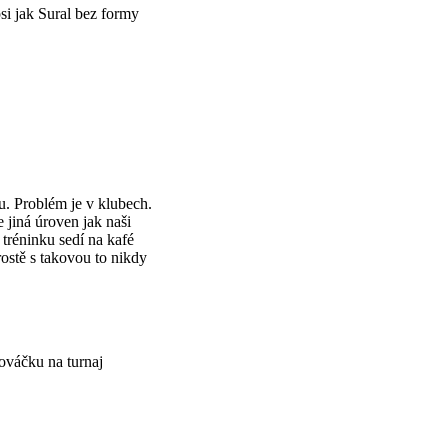
si jak Sural bez formy
u. Problém je v klubech.
e jiná úroven jak naši
 tréninku sedí na kafé
rostě s takovou to nikdy
nováčku na turnaj