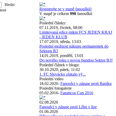
Heslo:
Registrujte se v mapě fanoušků!
V mapě je celkem
990
fanoušků
Poslední články:
07.11.2019, čtvrtek, 08:00
Limitovaná edice mikin FCS JEDEN KRAJ
- JEDEN KLUB
17.07.2019, středa, 13:03
Poslední možnost nákupu permanentek do
Sektoru B3
14.01.2019, pondělí, 13:01
Do nového roku s novou bundou Sektor B3!
Poslední článek v blogu:
30.10.2020, pátek, 11:02
1. FC Slovácko získalo vý...
Poslední video
18.02.2020-
Fanoušci v zápase proti Baníku
Poslední fotogalerie
05.02.2016-
Fanaticos Cup 2016
02.08.2026
Fanoušci v zápase proti Líšni v lize
01.06.2026