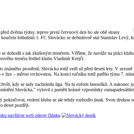
ž před dvěma týdny, teprve první červnový den ho ale obě strany
koučem fotbalistů 1. FC Slovácko se definitivně stal Stanislav Levý, 
e se dohodli s tak zkušeným trenérem. Věříme, že naváže na práci klu
l nového trenéra ředitel klubu Vladimír Krejčí.
do známého prostředí, Slovácko totiž vedl už před deseti lety. V sezoně
 v lize – měrou vrchovatou. Na konci ročníku totiž patřilo týmu 7. míst
íli, kdy se tady zachránila liga. Na tu euforii fanoušků. A nakonec j
umístění Slovácka," vylovil z paměti krásné vzpomínky osmapadesátiletý
ý pokračovat, vedení klubu se ale tehdy rozhodlo jinak. Svou druhou 
o deset později.
ánku navštivte web zdroje článku