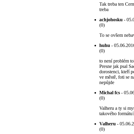
Tak treba ten Cern
treba
achjohosku
- 05.
(0)
To se ovšem nebav
huhu
- 05.06.2016
(0)
to není problém t
Presne jak psal Sa
dorostenci, kteří 
ve městě, foti se 
nepůjde
Michal fcs
- 05.06
(0)
Valheru a ty si my
takového formátu?...
Valheru
- 05.06.2
(0)