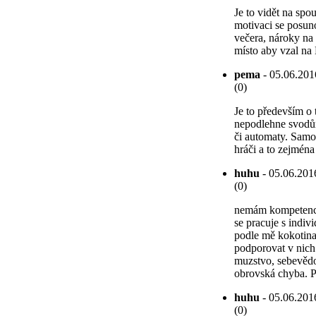
Je to vidět na spo
motivaci se posun
večera, nároky na h
místo aby vzal na
pema
- 05.06.201
(0)
Je to především o 
nepodlehne svodům
či automaty. Samoz
hráči a to zejména s
huhu
- 05.06.2016
(0)
nemám kompetence n
se pracuje s indi
podle mě kokotina.
podporovat v nich 
muzstvo, sebevědo
obrovská chyba. P
huhu
- 05.06.2016
(0)