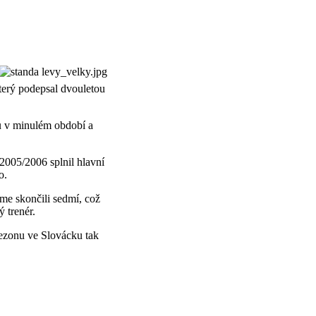
který podepsal dvouletou
bu v minulém období a
 2005/2006 splnil hlavní
o.
sme skončili sedmí, což
 trenér.
sezonu ve Slovácku tak