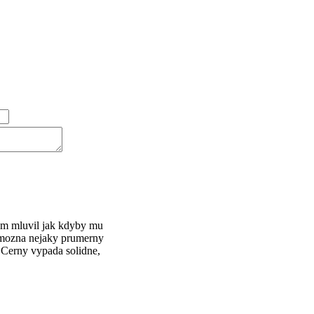
Tam mluvil jak kdyby mu
k mozna nejaky prumerny
y Cerny vypada solidne,