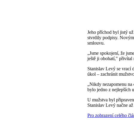
Jeho příchod byl jistý u
stvrdily podpisy. Novým 
smlouvu.
„Jsme spokojení, že jsm
ještě ji obohatí," přivíta
Stanislav Levý se vrací 
úkol – zachránit mužstvo
„Nikdy nezapomenu na chv
bylo jedno z nejlepších 
U mužstva byl připraven
Stanislav Levý načne až 
Pro zobrazení celého čl