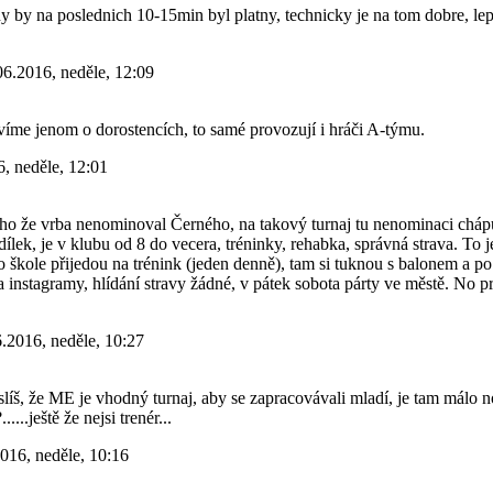
y by na poslednich 10-15min byl platny, technicky je na tom dobre, lep
06.2016, neděle, 12:09
íme jenom o dorostencích, to samé provozují i hráči A-týmu.
, neděle, 12:01
oho že vrba nenominoval Černého, na takový turnaj tu nenominaci cháp
dílek, je v klubu od 8 do vecera, tréninky, rehabka, správná strava. To j
po škole přijedou na trénink (jeden denně), tam si tuknou s balonem a po
na instagramy, hlídání stravy žádné, v pátek sobota párty ve městě. No p
.2016, neděle, 10:27
slíš, že ME je vhodný turnaj, aby se zapracovávali mladí, je tam málo 
...ještě že nejsi trenér...
016, neděle, 10:16