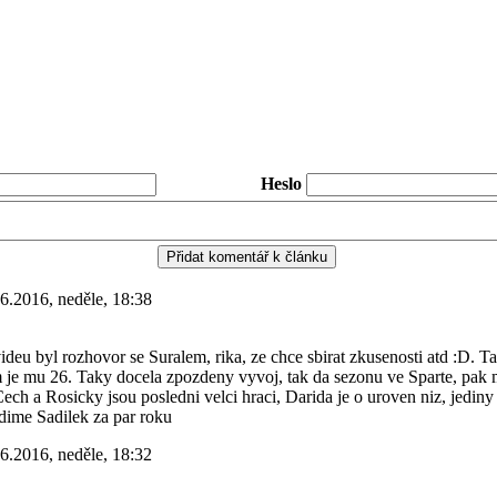
Heslo
6.2016, neděle, 18:38
ideu byl rozhovor se Suralem, rika, ze chce sbirat zkusenosti atd :D. 
m je mu 26. Taky docela zpozdeny vyvoj, tak da sezonu ve Sparte, pa
Cech a Rosicky jsou posledni velci hraci, Darida je o uroven niz, jedin
idime Sadilek za par roku
6.2016, neděle, 18:32