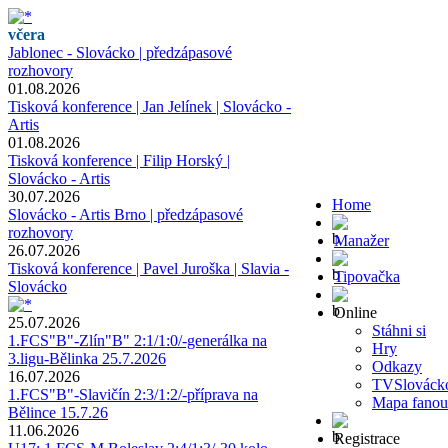
včera
Jablonec - Slovácko | předzápasové
rozhovory
01.08.2026
Tisková konference | Jan Jelínek | Slovácko -
Artis
01.08.2026
Tisková konference | Filip Horský |
Slovácko - Artis
30.07.2026
Home
Slovácko - Artis Brno | předzápasové
rozhovory
Manažer
26.07.2026
Tisková konference | Pavel Juroška | Slavia -
Tipovačka
Slovácko
Online
25.07.2026
Stáhni si
1.FCS"B"-Zlín"B" 2:1/1:0/-generálka na
Hry
3.ligu-Bělinka 25.7.2026
Odkazy
16.07.2026
TVSlováck
1.FCS"B"-Slavičín 2:3/1:2/-příprava na
Mapa fanou
Bělince 15.7.26
11.06.2026
Registrace