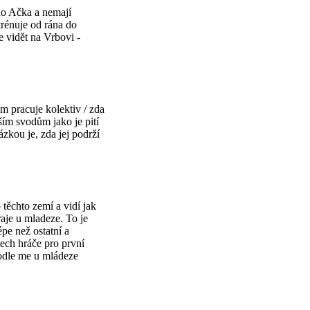
 do Ačka a nemají
trénuje od rána do
je vidět na Vrbovi -
ím pracuje kolektiv / zda
ím svodům jako je pití
zkou je, zda jej podrží
 těchto zemí a vidí jak
aje u mladeze. To je
pe než ostatní a
tech hráče pro první
podle me u mládeze