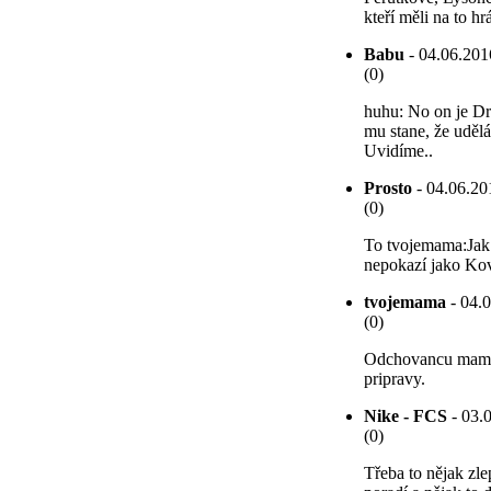
kteří měli na to hrá
Babu
- 04.06.2016
(0)
huhu: No on je Dra
mu stane, že udělá
Uvidíme..
Prosto
- 04.06.20
(0)
To tvojemama:Jak 
nepokazí jako Kov
tvojemama
- 04.0
(0)
Odchovancu mame n
pripravy.
Nike - FCS
- 03.0
(0)
Třeba to nějak zlep