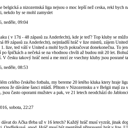
že belgická a nizozemská liga nejsou o moc lepší než ceska, rekl bych na
sti, nekdo by se mohl zamyslet
, neděle, 09:04
aku ( v 17ti - 48 zápasů za Anderlecht), kde je teď? Top kluby se můžou
á 89 zápasů za Anderlecht), nejmladší hráč v lize mistrů, zájem United
 1. lize, ted válí v United a mohl bych pokračovat donekonečna. To je
í po špičkách a nečeká se na vhodnou chvíli až budou mít 20 let. Bohu
ří. V česku takový hráč není a me mrzí ze vsechny kluby jsou posrané t
, neděle, 08:53
blém celého českého fotbalu, my bereme 20 letého kluka ktery hraje lig
enou že dáváme šanci mládí. Přitom v Nizozemsku a v Belgii mají za se
ze, jsou často oporami mužstev a pak, ve 21 letech neodchází do Jablonců
016, sobota, 22:27
 dávat do Ačka třeba už v 16 letech? Každý hráč musí vyzrát, jinak d
, Ondřejkové, apod. Hráč musí být mentálně připravený hrát v lize. Už