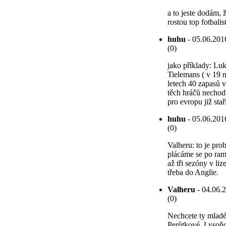
a to jeste dodám, 
rostou top fotbali
huhu
- 05.06.2016
(0)
jako příklady: Luk
Tielemans ( v 19 m
letech 40 zapasů v
těch hráčů nechod
pro evropu již sta
huhu
- 05.06.2016
(0)
Valheru: to je pro
plácáme se po ram
až tři sezóny v li
třeba do Anglie.
Valheru
- 04.06.2
(0)
Nechcete ty mladé
Perůtkové, Lysoňci