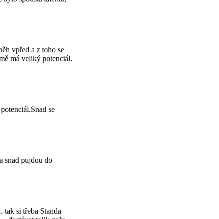
běh vpřed a z toho se
 mě má veliký potenciál.
potenciál.Snad se
la snad pujdou do
. tak si třeba Standa