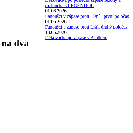
Děkovačka po poslední zápase sezóny a
rozloučka s LEGENDOU
01.06.2026
Fanoušci v zápase proti Líšní - první poločas
01.06.2026
Fanoušci v zápase proti Líšňi druhý poločas
13.05.2026
Děkovačka po zápase s Baníkem
 na dva