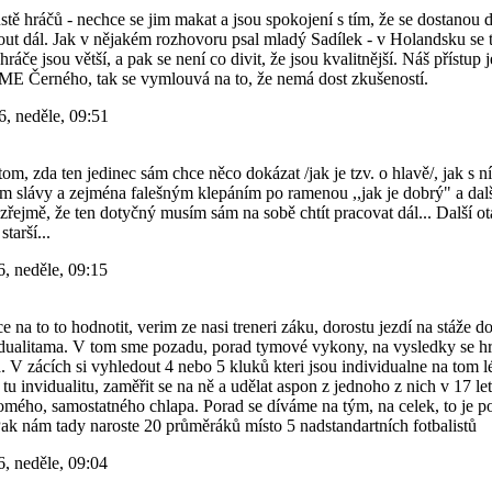
ustě hráčů - nechce se jim makat a jsou spokojení s tím, že se dostanou
out dál. Jak v nějakém rozhovoru psal mladý Sadílek - v Holandsku se 
ráče jsou větší, a pak se není co divit, že jsou kvalitnější. Náš přístup 
 ME Černého, tak se vymlouvá na to, že nemá dost zkušeností.
6, neděle, 09:51
tom, zda ten jedinec sám chce něco dokázat /jak je tzv. o hlavě/, jak s n
 slávy a zejména falešným klepáním po ramenou ,,jak je dobrý" a dalš
řejmě, že ten dotyčný musím sám na sobě chtít pracovat dál... Další otá
tarší...
, neděle, 09:15
a to to hodnotit, verim ze nasi treneri záku, dorostu jezdí na stáže do
vidualitama. V tom sme pozadu, porad tymové vykony, na vysledky se hr
 V zácích si vyhledout 4 nebo 5 kluků kteri jsou individualne na tom lé
tu invidualitu, zaměřit se na ně a udělat aspon z jednoho z nich v 17 le
mého, samostatného chlapa. Porad se díváme na tým, na celek, to je 
ak nám tady naroste 20 průměráků místo 5 nadstandartních fotbalistů
, neděle, 09:04