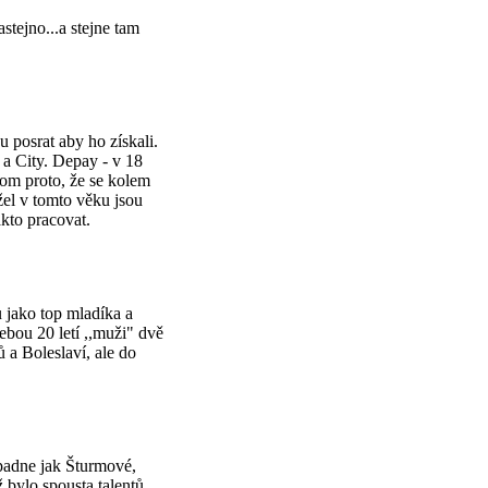
stejno...a stejne tam
 posrat aby ho získali.
 a City. Depay - v 18
nom proto, že se kolem
žel v tomto věku jsou
akto pracovat.
u jako top mladíka a
bou 20 letí ,,muži" dvě
 a Boleslaví, ale do
opadne jak Šturmové,
 bylo spousta talentů,