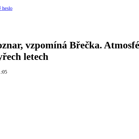
 heslo
oznar, vzpomíná Břečka. Atmosf
yřech letech
1:05