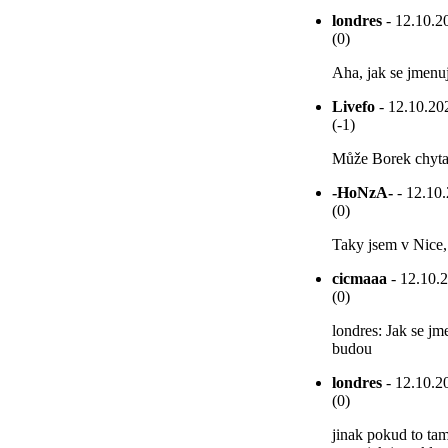
londres
- 12.10.20
(0)
Aha, jak se jmenu
Livefo
- 12.10.202
(-1)
Může Borek chyta
-HoNzA-
- 12.10.
(0)
Taky jsem v Nice,
cicmaaa
- 12.10.2
(0)
londres: Jak se jm
budou
londres
- 12.10.20
(0)
jinak pokud to ta