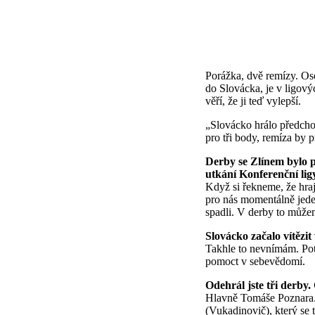
Porážka, dvě remízy. Oso
do Slovácka, je v ligový
věří, že ji teď vylepší.
„Slovácko hrálo předchoz
pro tři body, remíza by 
Derby se Zlínem bylo p
utkání Konferenční lig
Když si řekneme, že hraj
pro nás momentálně jeden
spadli. V derby to může
Slovácko začalo vítězit
Takhle to nevnímám. Po
pomoct v sebevědomí.
Odehrál jste tři derby.
Hlavně Tomáše Poznara.
(Vukadinovič), který se t