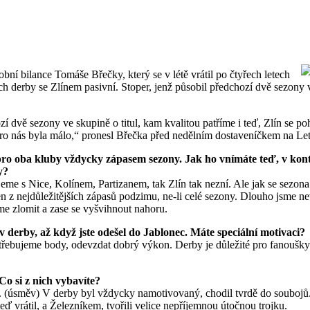
bní bilance Tomáše Břečky, který se v létě vrátil po čtyřech letech
ch derby se Zlínem pasivní. Stoper, jenž působil předchozí dvě sezony
í dvě sezony ve skupině o titul, kam kvalitou patříme i teď, Zlín se p
pro nás byla málo,“ pronesl Břečka před nedělním dostaveníčkem na Le
ro oba kluby vždycky zápasem sezony. Jak ho vnímáte teď, v kont
y?
eme s Nice, Kolínem, Partizanem, tak Zlín tak nezní. Ale jak se sezona v
 z nejdůležitějších zápasů podzimu, ne-li celé sezony. Dlouho jsme nev
me zlomit a zase se vyšvihnout nahoru.
 v derby, až když jste odešel do Jablonec. Máte speciální motivaci?
třebujeme body, odevzdat dobrý výkon. Derby je důležité pro fanouš
 Co si z nich vybavíte?
 (úsměv) V derby byl vždycky namotivovaný, chodil tvrdě do souboj
eď vrátil, a Železníkem, tvořili velice nepříjemnou útočnou trojku.