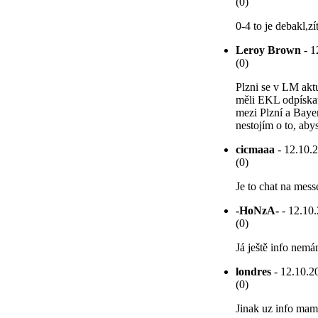
(0)
0-4 to je debakl,z
Leroy Brown
- 1
(0)
Plzni se v LM aktu
měli EKL odpískat
mezi Plzní a Baye
nestojím o to, aby
cicmaaa
- 12.10.2
(0)
Je to chat na messe
-HoNzA-
- 12.10.
(0)
Já ještě info nem
londres
- 12.10.20
(0)
Jinak uz info mam,