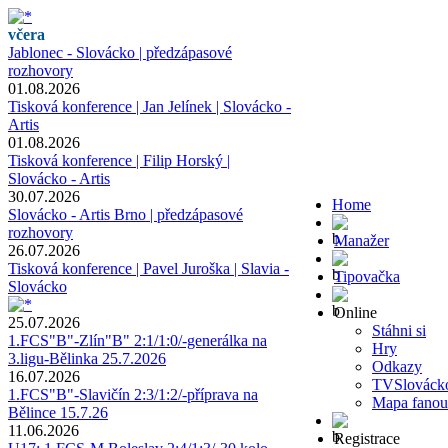
včera
Jablonec - Slovácko | předzápasové
rozhovory
01.08.2026
Tisková konference | Jan Jelínek | Slovácko -
Artis
01.08.2026
Tisková konference | Filip Horský |
Slovácko - Artis
30.07.2026
Home
Slovácko - Artis Brno | předzápasové
rozhovory
Manažer
26.07.2026
Tisková konference | Pavel Juroška | Slavia -
Tipovačka
Slovácko
Online
25.07.2026
Stáhni si
1.FCS"B"-Zlín"B" 2:1/1:0/-generálka na
Hry
3.ligu-Bělinka 25.7.2026
Odkazy
16.07.2026
TVSlováck
1.FCS"B"-Slavičín 2:3/1:2/-příprava na
Mapa fanou
Bělince 15.7.26
11.06.2026
Registrace