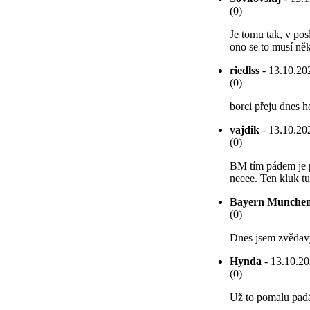
(0)
Je tomu tak, v pos
ono se to musí něk
riedlss
- 13.10.202
(0)
borci přeju dnes h
vajdik
- 13.10.202
(0)
BM tím pádem je p
neeee. Ten kluk tu
Bayern Munche
(0)
Dnes jsem zvědavý 
Hynda
- 13.10.20
(0)
Už to pomalu pad