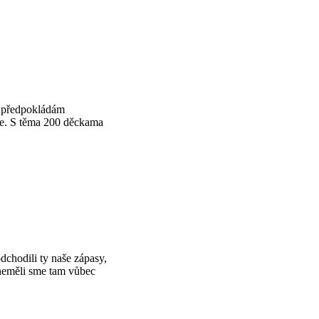
á předpokládám
ece. S těma 200 děckama
dchodili ty naše zápasy,
 a neměli sme tam vůbec