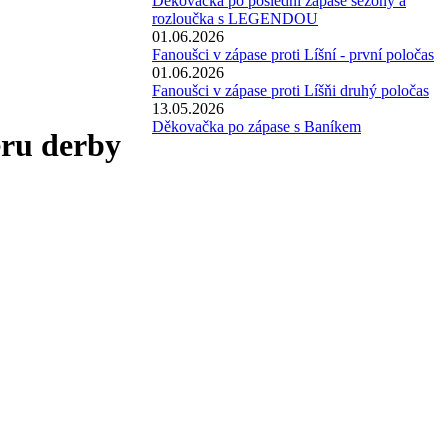
Děkovačka po poslední zápase sezóny a
rozloučka s LEGENDOU
01.06.2026
Fanoušci v zápase proti Líšní - první poločas
01.06.2026
Fanoušci v zápase proti Líšňi druhý poločas
13.05.2026
Děkovačka po zápase s Baníkem
éru derby