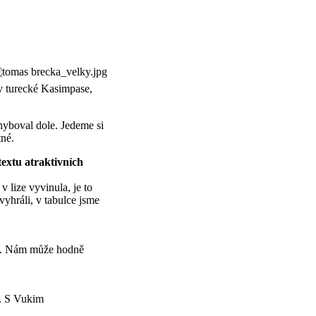
 v turecké Kasimpase,
ohyboval dole. Jedeme si
tné.
extu atraktivních
 lize vyvinula, je to
yhráli, v tabulce jsme
ky. Nám může hodně
ů. S Vukim