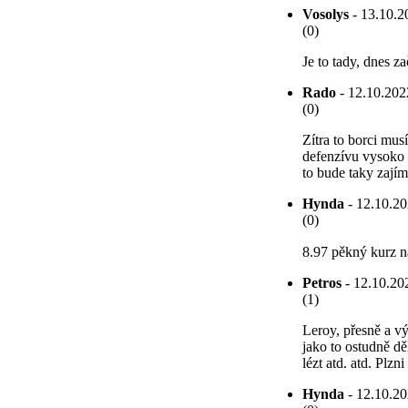
Vosolys
- 13.10.20
(0)
Je to tady, dnes z
Rado
- 12.10.2022
(0)
Zítra to borci mu
defenzívu vysoko 
to bude taky zají
Hynda
- 12.10.20
(0)
8.97 pěkný kurz 
Petros
- 12.10.202
(1)
Leroy, přesně a vý
jako to ostudně děl
lézt atd. atd. Plzn
Hynda
- 12.10.20