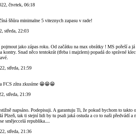
22, čtvrtek, 06:18
ačíná šňůra minimalne 5 viteznych zapasu v rade!
, středa, 22:03
sí pojmout jako zápas roku. Od začátku na max obrátky ! MS pořeší a j
a kontry. Snad něco tentokrát (třeba i majzlem) popadá do správné kl
mavé.
22, středa, 21:59
na FCS zítra zkusíme 😁😁😁
2, středa, 21:39
stižně napsáno. Podepisuji. A garantuju Ti, že pokud bychom to takto o
á Plzeň, tak ti stejní lidi by tu psali jaká ostuda a co to naši předvádí
i se smějeccelá republika....
22, středa, 21:36