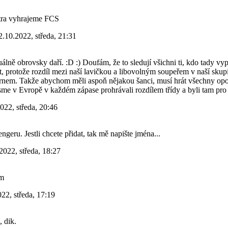
ítra vyhrajeme FCS
2.10.2022, středa, 21:31
álně obrovsky daří. :D :) Doufám, že to sledují všichni ti, kdo tady vy
, protože rozdíl mezi naší lavičkou a libovolným soupeřem v naší skupi
rnem. Takže abychom měli aspoň nějakou šanci, musí hrát všechny opor
sme v Evropě v každém zápase prohrávali rozdílem třídy a byli tam pro
022, středa, 20:46
ngeru. Jestli chcete přidat, tak mě napište jména...
2022, středa, 18:27
ám
22, středa, 17:19
 dik.