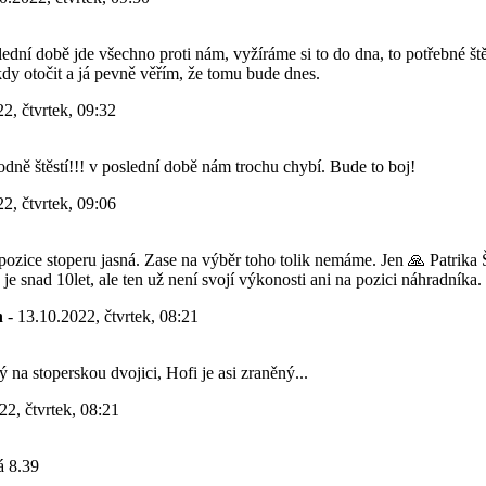
lední době jde všechno proti nám, vyžíráme si to do dna, to potřebné št
dy otočit a já pevně věřím, že tomu bude dnes.
2, čtvrtek, 09:32
odně štěstí!!! v poslední době nám trochu chybí. Bude to boj!
2, čtvrtek, 09:06
ozice stoperu jasná. Zase na výběr toho tolik nemáme. Jen 🙏 Patrika
 je snad 10let, ale ten už není svojí výkonosti ani na pozici náhradníka.
n
- 13.10.2022, čtvrtek, 08:21
na stoperskou dvojici, Hofi je asi zraněný...
22, čtvrtek, 08:21
á 8.39