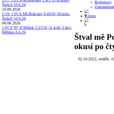
U17: 1.FCS-M.Boleslav 2:4/1:3/-30.kolo-
Registrace
Širůch 10.6.26
Zapomenuté
10.06.2026
U19: 1.FCS-Ml.Boleslav 0:4/0:0/-30.kolo-
Fórum
Širůch 10.6.26
06.06.2026
1.FCS"B"-F.Místek 2:2/2:0/-31.kolo 3.ligy-
Bělinka 6.6.26
Štval mě P
okusí po čt
02.10.2022, neděle, 1