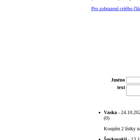
Pro zobrazení celého čl
Jméno
text
Vaska
- 24.10.202
(0)
Koupím 2 lístky n
Šovkovskij
- 13.1