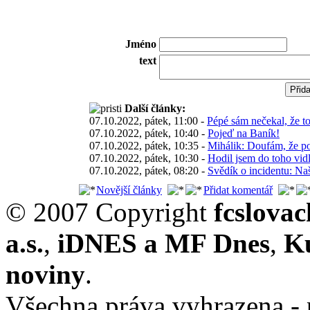
Jméno
text
Další články:
07.10.2022, pátek, 11:00 -
Pépé sám nečekal, že t
07.10.2022, pátek, 10:40 -
Pojeď na Baník!
07.10.2022, pátek, 10:35 -
Mihálik: Doufám, že po
07.10.2022, pátek, 10:30 -
Hodil jsem do toho vid
07.10.2022, pátek, 08:20 -
Svědík o incidentu: Na
Novější články
Přidat komentář
© 2007 Copyright
fcslova
a.s.
,
iDNES a MF Dnes
,
K
noviny
.
Všechna práva vyhrazena - 