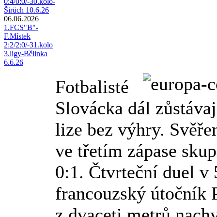
0:4/0:0/-30.kolo-
Širůch 10.6.26
06.06.2026
1.FCS"B"-
F.Místek
2:2/2:0/-31.kolo
3.ligy-Bělinka
6.6.26
Fotbalisté
Slovácka dál zůstáva
lize bez výhry. Svěře
ve třetím zápase sku
0:1. Čtvrteční duel v
francouzský útočník P
z dvaceti metrů nach