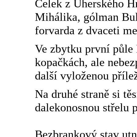
Celek z Uherského Hr
Mihálika, gólman Bu
forvarda z dvaceti me
Ve zbytku první půle 
kopačkách, ale nebez
další vyloženou příle
Na druhé straně si tě
dalekonosnou střelu p
Bezbrankový stav utn