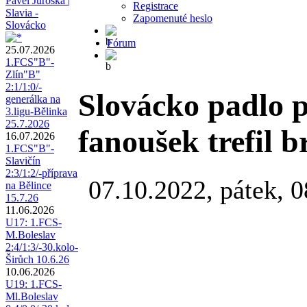
Pavel Juroška |
Registrace
Slavia -
Zapomenuté heslo
Slovácko
Fórum
25.07.2026
1.FCS"B"-
Zlín"B"
2:1/1:0/-
Slovácko padlo p
generálka na
3.ligu-Bělinka
25.7.2026
fanoušek trefil 
16.07.2026
1.FCS"B"-
Slavičín
2:3/1:2/-příprava
07.10.2022, pátek, 0
na Bělince
15.7.26
11.06.2026
U17: 1.FCS-
M.Boleslav
2:4/1:3/-30.kolo-
Širůch 10.6.26
10.06.2026
U19: 1.FCS-
Ml.Boleslav