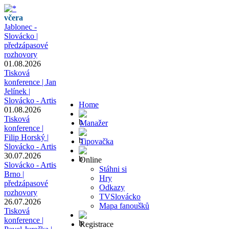
včera
Jablonec -
Slovácko |
předzápasové
rozhovory
01.08.2026
Tisková
konference | Jan
Jelínek |
Slovácko - Artis
Home
01.08.2026
Tisková
Manažer
konference |
Filip Horský |
Tipovačka
Slovácko - Artis
30.07.2026
Online
Slovácko - Artis
Stáhni si
Brno |
Hry
předzápasové
Odkazy
rozhovory
TVSlovácko
26.07.2026
Mapa fanoušků
Tisková
konference |
Registrace