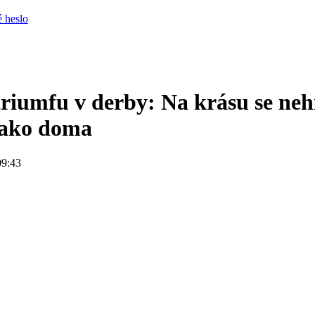
 heslo
riumfu v derby: Na krásu se nehr
jako doma
09:43