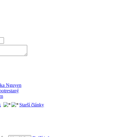
ácka Nguyen
potrestaný
em
k
Starší články