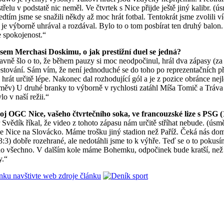
třelu v podstatě nic neměl. Ve čtvrtek s Nice přijde ještě jiný kalibr. (ú
dtím jsme se snažili někdy až moc hrát fotbal. Tentokrát jsme zvolili 
e výborně uhrával a rozdával. Bylo to o tom posbírat ten druhý balon.
e spokojenost.“
pasem Merchasi Doskimu, o jak prestižní duel se jedná?
avně šlo o to, že během pauzy si moc neodpočinul, hrál dva zápasy (za
stování. Sám vím, že není jednoduché se do toho po reprezentačních př
rát určitě lépe. Nakonec dal rozhodující gól a je z pozice obránce nejl
směv) U druhé branky to výborně v rychlosti zatáhl Míša Tomič a Tráva
o v naší režii.“
boj OGC Nice, vašeho čtvrtečního soka, ve francouzské lize s PSG (
 Svědík říkal, že video z tohoto zápasu nám určitě stříhat nebude. (úsmě
e Nice na Slovácko. Máme trošku jiný stadion než Paříž. Čeká nás dom
3:3) dobře rozehrané, ale nedotáhli jsme to k výhře. Teď se o to pokusí
o všechno. V dalším kole máme Bohemku, odpočinek bude kratší, než 
y.“
ánku navštivte web zdroje článku