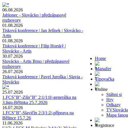
06.08.2026
Jablonec - Slovácko | předzápasové
rozhovory
01.08.2026
Tisková konference | Jan Jelínek | Slovácko -
Artis
01.08.2026
Tisková konference | Filip Horský |
Slovácko - Artis
30.07.2026
Home
Slovácko - Artis Brno | předzápasové
rozhovory
Manažer
26.07.2026
Tisková konference | Pavel Juroška | Slavia -
Tipovačka
Slovácko
Online
25.07.2026
Stáhni si
1.FCS"B"-Zlín"B" 2:1/1:0/-generálka na
Hry
3.ligu-Bělinka 25.7.2026
Odkazy
16.07.2026
TVSlováck
1.FCS"B"-Slavičín 2:3/1:2/-příprava na
Mapa fanou
Bělince 15.7.26
11.06.2026
Registrace