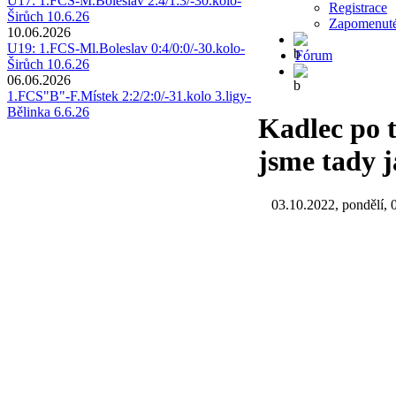
U17: 1.FCS-M.Boleslav 2:4/1:3/-30.kolo-
Registrace
Širůch 10.6.26
Zapomenuté
10.06.2026
U19: 1.FCS-Ml.Boleslav 0:4/0:0/-30.kolo-
Fórum
Širůch 10.6.26
06.06.2026
1.FCS"B"-F.Místek 2:2/2:0/-31.kolo 3.ligy-
Bělinka 6.6.26
Kadlec po t
jsme tady 
03.10.2022, pondělí, 