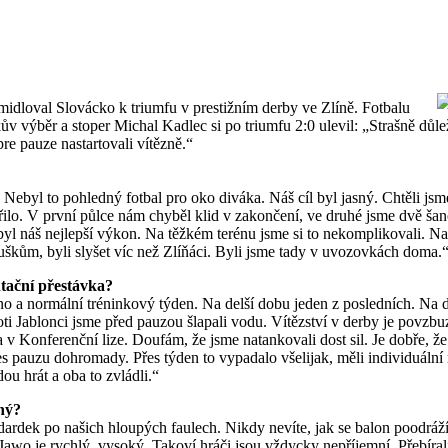
idloval Slovácko k triumfu v prestižním derby ve Zlíně. Fotbalu
ův výběr a stoper Michal Kadlec si po triumfu 2:0 ulevil: „Strašně důlež
e pauze nastartovali vítězně.“
. Nebyl to pohledný fotbal pro oko diváka. Náš cíl byl jasný. Chtěli js
řilo. V první půlce nám chyběl klid v zakončení, ve druhé jsme dvě šan
nebyl náš nejlepší výkon. Na těžkém terénu jsme si to nekomplikovali. Na
kům, byli slyšet víc než Zlíňáci. Byli jsme tady v uvozovkách doma.
tační přestávka?
o a normální tréninkový týden. Na delší dobu jeden z posledních. Na d
roti Jablonci jsme před pauzou šlapali vodu. Vítězství v derby je povzb
 v Konferenční lize. Doufám, že jsme natankovali dost sil. Je dobře, ž
s pauzu dohromady. Přes týden to vypadalo všelijak, měli individuální
ou hrát a oba to zvládli.“
ný?
ardek po našich hloupých faulech. Nikdy nevíte, jak se balon poodráží
Jawo je rychlý, vysoký. Takoví hráči jsou vždycky nepříjemní. Přebírali 