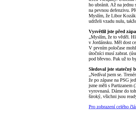
ho ubránit. Až na jednu s
na pevnou defenzivu. Pře
Myslím, že Libor Kozák j
udrželi vzadu nulu, takž
Vysvětlil jste před zá
„Myslím, že to věděl. Hl
v Jordánsku. Měl dost ce
V prvním poločase mohl h
útočníci musí zabrat. (ú
pod břevno. Pak už to byl
Sledoval jste statečný 
„Nedíval jsem se. Trenér
že po zápase na PSG jed
jsme měli s Partizanem (
vyrovnaná. Dáme do toh
široký, všichni jsou read
Pro zobrazení celého čl