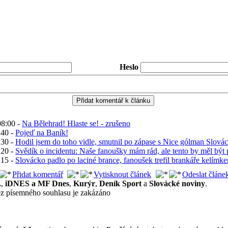
Heslo
08:00 -
Na Bělehrad! Hlaste se! - zrušeno
:40 -
Pojeď na Baník!
:30 -
Hodil jsem do toho vidle, smutnil po zápase s Nice gólman Slov
:20 -
Svědík o incidentu: Naše fanoušky mám rád, ale tento by měl být 
:15 -
Slovácko padlo po laciné brance, fanoušek trefil brankáře kelímk
Přidat komentář
Vytisknout článek
Odeslat článe
.
,
iDNES a MF Dnes
,
Kurýr
,
Deník Sport
a
Slovácké noviny
.
ez písemného souhlasu je zakázáno