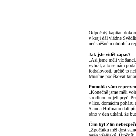
Odpočatý kapitán dokorm
v kraji dál vládne Svědík
neúspěšném období a repr
Jak jste viděl zápas?
„Asi jsme měli víc šancí
vyhrát, a to se nám poda
fotbalovosti, určitě to 
Musíme poděkovat fanouš
Pomohla vám reprezen
„Konečně jsme měli voln
s rodinou odjeli pryč. P
v lize, domácím poháru a
Standa Hofmann dali pře
ráno v den utkání, že bud
Čím byl Zlín nebezpeč
„Zpočátku měl dost stand
terén všelijaký. Útočník 