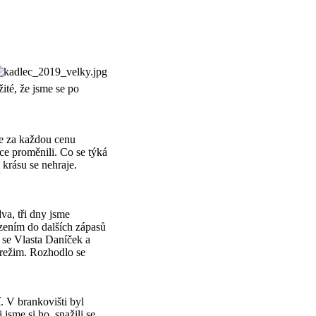
ité, že jsme se po
me za každou cenu
ce proměnili. Co se týká
 krásu se nehraje.
“
va, tři dny jsme
uzením do dalších zápasů
e se Vlasta Daníček a
 režim. Rozhodlo se
. V brankovišti byl
jsme si ho, snažili se