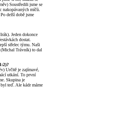
směv) Soustředili jsme se
víc nakopávaných míčů.
 Po delší době jsme
 Irák). Jeden dokonce
estávkách dostat.
epší střelec týmu. Naši
 (Michal Trávník) to dal
1:2)?
v) Určitě je zajímavé,
ácí utkání. To první
me. Skupina je
byl teď. Ale kádr máme