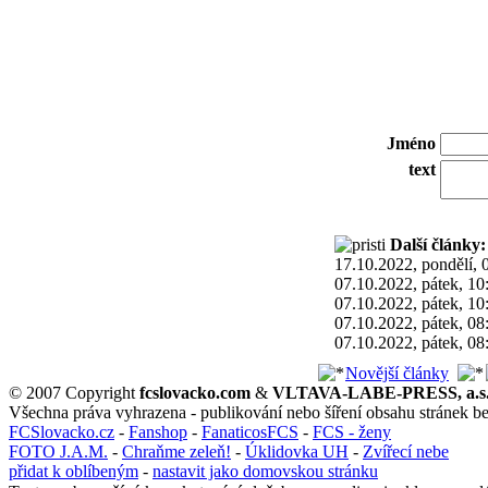
Jméno
text
Další články:
17.10.2022, pondělí, 
07.10.2022, pátek, 10
07.10.2022, pátek, 10
07.10.2022, pátek, 08
07.10.2022, pátek, 08
Novější články
© 2007 Copyright
fcslovacko.com
&
VLTAVA-LABE-PRESS, a.s
Všechna práva vyhrazena - publikování nebo šíření obsahu stránek b
FCSlovacko.cz
-
Fanshop
-
FanaticosFCS
-
FCS - ženy
FOTO J.A.M.
-
Chraňme zeleň!
-
Úklidovka UH
-
Zvířecí nebe
přidat k oblíbeným
-
nastavit jako domovskou stránku