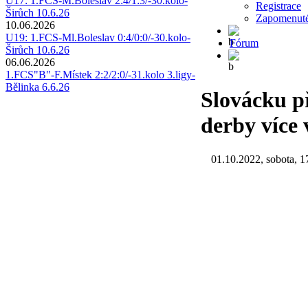
U17: 1.FCS-M.Boleslav 2:4/1:3/-30.kolo-
Registrace
Širůch 10.6.26
Zapomenuté
10.06.2026
U19: 1.FCS-Ml.Boleslav 0:4/0:0/-30.kolo-
Fórum
Širůch 10.6.26
06.06.2026
1.FCS"B"-F.Místek 2:2/2:0/-31.kolo 3.ligy-
Bělinka 6.6.26
Slovácku p
derby více 
01.10.2022, sobota, 1