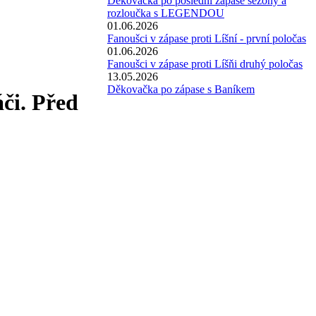
Děkovačka po poslední zápase sezóny a
rozloučka s LEGENDOU
01.06.2026
Fanoušci v zápase proti Líšní - první poločas
01.06.2026
Fanoušci v zápase proti Líšňi druhý poločas
13.05.2026
Děkovačka po zápase s Baníkem
či. Před