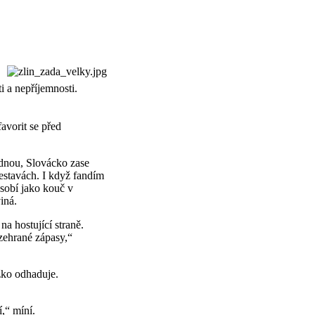
i a nepříjemnosti.
favorit se před
jednou, Slovácko zase
sestavách. I když fandím
sobí jako kouč v
iná.
a hostující straně.
zehrané zápasy,“
žko odhaduje.
,“ míní.