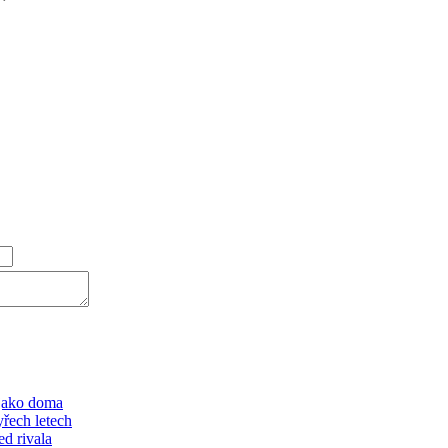
 jako doma
řech letech
d rivala