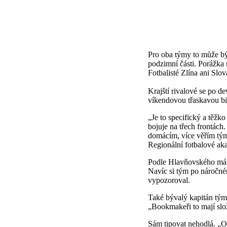
Pro oba týmy to může bý
podzimní části. Porážka 
Fotbalisté Zlína ani Slo
Krajští rivalové se po de
víkendovou třaskavou bit
„Je to specifický a těžk
bojuje na třech frontách
domácím, více věřím tým
Regionální fotbalové ak
Podle Hlavňovského má Sl
Navíc si tým po náročné
vypozoroval.
Také bývalý kapitán tý
„Bookmakeři to mají slo
Sám tipovat nehodlá. „Ob