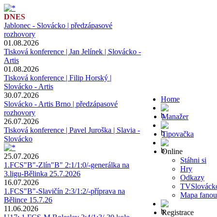
DNES
Jablonec - Slovácko | předzápasové
rozhovory
01.08.2026
Tisková konference | Jan Jelínek | Slovácko -
Artis
01.08.2026
Tisková konference | Filip Horský |
Slovácko - Artis
30.07.2026
Home
Slovácko - Artis Brno | předzápasové
rozhovory
Manažer
26.07.2026
Tisková konference | Pavel Juroška | Slavia -
Tipovačka
Slovácko
Online
25.07.2026
Stáhni si
1.FCS"B"-Zlín"B" 2:1/1:0/-generálka na
Hry
3.ligu-Bělinka 25.7.2026
Odkazy
16.07.2026
TVSlováck
1.FCS"B"-Slavičín 2:3/1:2/-příprava na
Mapa fanou
Bělince 15.7.26
11.06.2026
Registrace