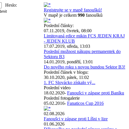
Heslo:
Registrujte se v mapě fanoušků!
V mapě je celkem
990
fanoušků
Poslední články:
07.11.2019, čtvrtek, 08:00
Limitovaná edice mikin FCS JEDEN KRAJ
- JEDEN KLUB
17.07.2019, středa, 13:03
Poslední možnost nákupu permanentek do
Sektoru B3
14.01.2019, pondělí, 13:01
Do nového roku s novou bundou Sektor B3!
Poslední článek v blogu:
30.10.2020, pátek, 11:02
1. FC Slovácko získalo vý...
Poslední video
18.02.2020-
Fanoušci v zápase proti Baníku
Poslední fotogalerie
05.02.2016-
Fanaticos Cup 2016
02.08.2026
Fanoušci v zápase proti Líšni v lize
01.06.2026