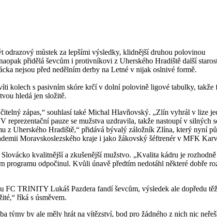
t odrazový můstek za lepšími výsledky, klidnější druhou polovinou
naopak přidělá ševcům i protivníkovi z Uherského Hradiště další starost
vácka nejsou před nedělním derby na Letné v nijak oslnivé formě.
víti kolech s pasivním skóre krčí v dolní polovině ligové tabulky, takže 
vou hledá jen složitě.
o čitelný zápas,“ souhlasí také Michal Hlavňovský. „Zlín vyhrál v lize 
. V reprezentační pauze se mužstva uzdravila, takže nastoupí v silných 
u z Uherského Hradiště,“ přidává bývalý záložník Zlína, který nyní pů
ademii Moravskoslezského kraje i jako žákovský šéftrenér v MFK Karv
ovácko kvalitnější a zkušenější mužstvo. „Kvalita kádru je rozhodně n
m programu odpočinul. Kvůli únavě předtím nedotáhl některé dobře ro
mu FC TRINITY Lukáš Pazdera fandí ševcům, výsledek ale dopředu tě
žité,“ říká s úsměvem.
a týmy by ale měly hrát na vítězství, bod pro žádného z nich nic neřeší