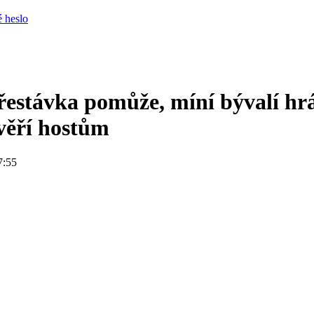
 heslo
řestávka pomůže, míní bývalí hrá
věří hostům
7:55