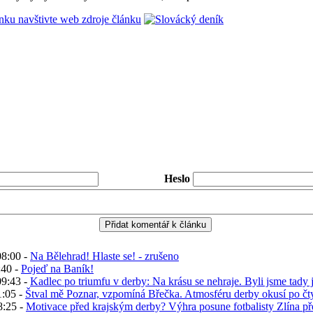
ánku navštivte web zdroje článku
Heslo
08:00 -
Na Bělehrad! Hlaste se! - zrušeno
:40 -
Pojeď na Baník!
09:43 -
Kadlec po triumfu v derby: Na krásu se nehraje. Byli jsme tady
1:05 -
Štval mě Poznar, vzpomíná Břečka. Atmosféru derby okusí po čty
8:25 -
Motivace před krajským derby? Výhra posune fotbalisty Zlína pře