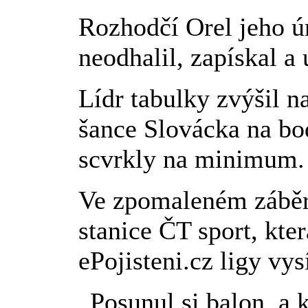
Rozhodčí Orel jeho ú
neodhalil, zapískal a 
Lídr tabulky zvýšil n
šance Slovácka na bod
scvrkly na minimum.
Ve zpomaleném záběru
stanice ČT sport, kte
ePojisteni.cz ligy vy
„Posunul si balon, a 