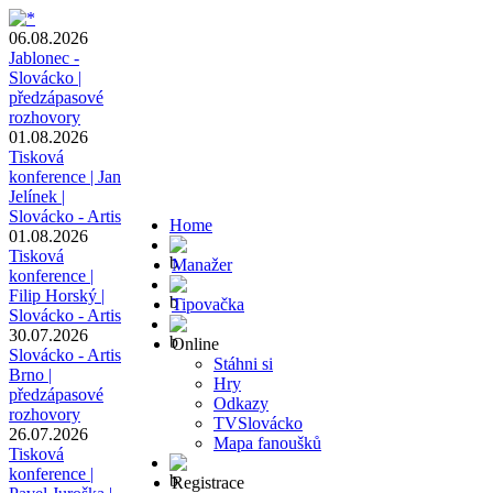
06.08.2026
Jablonec -
Slovácko |
předzápasové
rozhovory
01.08.2026
Tisková
konference | Jan
Jelínek |
Slovácko - Artis
Home
01.08.2026
Tisková
Manažer
konference |
Filip Horský |
Tipovačka
Slovácko - Artis
30.07.2026
Online
Slovácko - Artis
Stáhni si
Brno |
Hry
předzápasové
Odkazy
rozhovory
TVSlovácko
26.07.2026
Mapa fanoušků
Tisková
konference |
Registrace