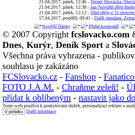
21.04.2017, pátek, 12:46 -
Trenér Slovácka: Slavia
21.04.2017, pátek, 12:38 -
Jan Navrátil před duele
21.04.2017, pátek, 12:12 -
Titul přeje z 51 proce
17.04.2017, pondělí, 09:41 -
Další simulant. Zema
Novější články
Přidat komentář
© 2007 Copyright
fcslovacko.com
Dnes
,
Kurýr
,
Deník Sport
a
Slová
Všechna práva vyhrazena - publikov
souhlasu je zakázáno
FCSlovacko.cz
-
Fanshop
-
Fanatic
FOTO J.A.M.
-
Chraňme zeleň!
-
Ú
přidat k oblíbeným
-
nastavit jako 
Tento web používá k poskytování služeb, personalizaci reklam a anal
Další informace
V pořádku