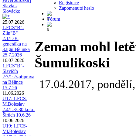
Pavel Juroška |
Registrace
Slavia -
Zapomenuté heslo
Slovácko
Fórum
25.07.2026
1.FCS"B"-
Zlín"B"
2:1/1:0/-
Zeman mohl letět
generálka na
3.ligu-Bělinka
25.7.2026
Šumulikoski
16.07.2026
1.FCS"B"-
Slavičín
2:3/1:2/-příprava
17.04.2017, pondělí,
na Bělince
15.7.26
11.06.2026
U17: 1.FCS-
M.Boleslav
2:4/1:3/-30.kolo-
Širůch 10.6.26
10.06.2026
U19: 1.FCS-
Ml.Boleslav