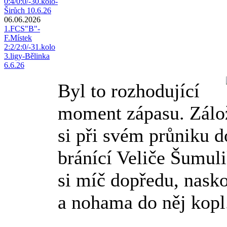
0:4/0:0/-30.kolo-
Širůch 10.6.26
06.06.2026
1.FCS"B"-
F.Místek
2:2/2:0/-31.kolo
3.ligy-Bělinka
6.6.26
Byl to rozhodující
moment zápasu. Zálo
si při svém průniku d
bránící Veliče Šumuli
si míč dopředu, nasko
a nohama do něj kopl