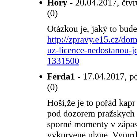
Hory
- 20.04.2017, čtvr
(0)
Otázkou je, jaký to bude
http://zpravy.e15.cz/d
uz-licence-nedostanou-j
1331500
Ferda1
- 17.04.2017, po
(0)
Hoši,že je to pořád kapr
pod dozorem pražskych k
sporné momenty v zápase
vykurvene plzne. Vymrd 