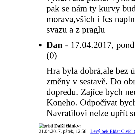
pak se nám ty kurvy bud
morava,všich i fcs napl
svazu a z praglu
Dan
- 17.04.2017, pondě
(0)
Hra byla dobrá,ale bez 
změny v sestavě. Do obr
dopredu. Zajíce bych ne
Koneho. Odpočívat bych 
Navratilovi nelze upřít s
Další články:
21.04.2017, pátek, 12:58 -
Levý bek Eldar Civič: 