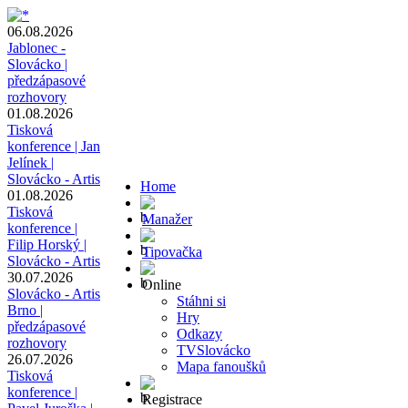
06.08.2026
Jablonec -
Slovácko |
předzápasové
rozhovory
01.08.2026
Tisková
konference | Jan
Jelínek |
Slovácko - Artis
Home
01.08.2026
Tisková
Manažer
konference |
Filip Horský |
Tipovačka
Slovácko - Artis
30.07.2026
Online
Slovácko - Artis
Stáhni si
Brno |
Hry
předzápasové
Odkazy
rozhovory
TVSlovácko
26.07.2026
Mapa fanoušků
Tisková
konference |
Registrace