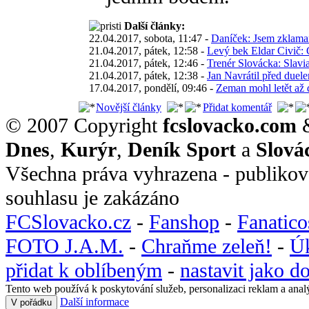
Další články:
22.04.2017, sobota, 11:47 -
Daníček: Jsem zklaman
21.04.2017, pátek, 12:58 -
Levý bek Eldar Civič: 
21.04.2017, pátek, 12:46 -
Trenér Slovácka: Slavia
21.04.2017, pátek, 12:38 -
Jan Navrátil před duele
17.04.2017, pondělí, 09:46 -
Zeman mohl letět až 
Novější články
Přidat komentář
© 2007 Copyright
fcslovacko.com
Dnes
,
Kurýr
,
Deník Sport
a
Slová
Všechna práva vyhrazena - publikov
souhlasu je zakázáno
FCSlovacko.cz
-
Fanshop
-
Fanatic
FOTO J.A.M.
-
Chraňme zeleň!
-
Ú
přidat k oblíbeným
-
nastavit jako 
Tento web používá k poskytování služeb, personalizaci reklam a anal
Další informace
V pořádku