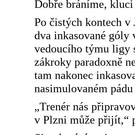
Dobře bráníme, kluci
Po čistých kontech v 
dva inkasované góly v
vedoucího týmu ligy
zákroky paradoxně nej
tam nakonec inkasov
nasimulovaném pádu
„Trenér nás připravov
v Plzni může přijít,“