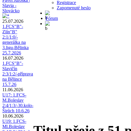
Pavel Juroška |
Registrace
Slavia -
Zapomenuté heslo
Slovácko
Fórum
25.07.2026
1.FCS"B"-
Zlín"B"
2:1/1:0/-
generálka na
3.ligu-Bělinka
25.7.2026
16.07.2026
1.FCS"B"-
Slavičín
2:3/1:2/-příprava
na Bělince
15.7.26
11.06.2026
U17: 1.FCS-
M.Boleslav
2:4/1:3/-30.kolo-
Širůch 10.6.26
10.06.2026
U19: 1.FCS-
Titul přeje z 51
Ml.Boleslav