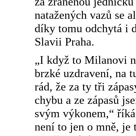
za zraněnou jedničku
natažených vazů se al
díky tomu odchytá i d
Slavii Praha.
„I když to Milanovi n
brzké uzdravení, na t
rád, že za ty tři záp
chybu a ze zápasů js
svým výkonem,“ říká t
není to jen o mně, je