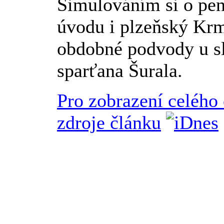
Simulováním si o pena
úvodu i plzeňský Krme
obdobné podvody u s
sparťana Šurala.
Pro zobrazení celého
zdroje článku