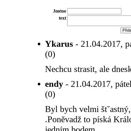
Jméno
text
Ykarus
- 21.04.2017, p
(0)
Nechcu strasit, ale dnes
endy
- 21.04.2017, páte
(0)
Byl bych velmi štˇastn
.Poněvadž to píská Král
jedním bodem.