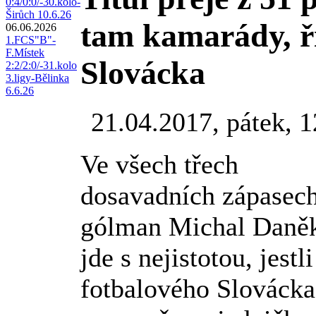
0:4/0:0/-30.kolo-
Širůch 10.6.26
tam kamarády, ř
06.06.2026
1.FCS"B"-
F.Místek
Slovácka
2:2/2:0/-31.kolo
3.ligy-Bělinka
6.6.26
21.04.2017, pátek, 1
Ve všech třech
dosavadních zápasech
gólman Michal Daněk
jde s nejistotou, jestl
fotbalového Slovácka.