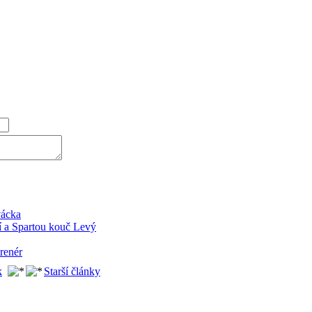
vácka
í a Spartou kouč Levý
trenér
k
Starší články