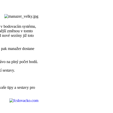
y v bodovacím systému,
nější změnou v tomto
d nové sezóny již toto
a pak manažer dostane
ávo na plný počet bodů.
 sestavy.
aše tipy a sestavy pro