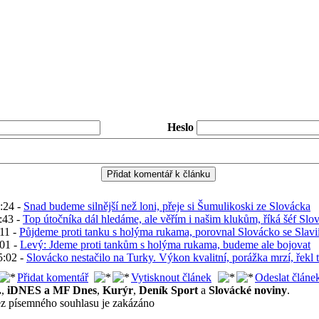
Heslo
2:24 -
Snad budeme silnější než loni, přeje si Šumulikoski ze Slovácka
:43 -
Top útočníka dál hledáme, ale věřím i našim klukům, říká šéf Slo
:11 -
Půjdeme proti tanku s holýma rukama, porovnal Slovácko se Slavi
:01 -
Levý: Jdeme proti tankům s holýma rukama, budeme ale bojovat
5:02 -
Slovácko nestačilo na Turky. Výkon kvalitní, porážka mrzí, řekl 
Přidat komentář
Vytisknout článek
Odeslat článe
.
,
iDNES a MF Dnes
,
Kurýr
,
Deník Sport
a
Slovácké noviny
.
ez písemného souhlasu je zakázáno