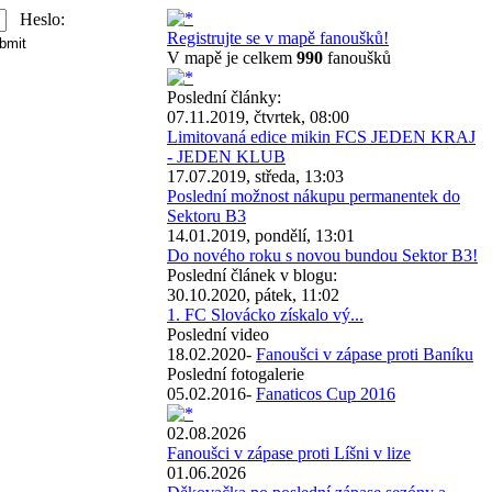
Heslo:
Registrujte se v mapě fanoušků!
V mapě je celkem
990
fanoušků
Poslední články:
07.11.2019, čtvrtek, 08:00
Limitovaná edice mikin FCS JEDEN KRAJ
- JEDEN KLUB
17.07.2019, středa, 13:03
Poslední možnost nákupu permanentek do
Sektoru B3
14.01.2019, pondělí, 13:01
Do nového roku s novou bundou Sektor B3!
Poslední článek v blogu:
30.10.2020, pátek, 11:02
1. FC Slovácko získalo vý...
Poslední video
18.02.2020-
Fanoušci v zápase proti Baníku
Poslední fotogalerie
05.02.2016-
Fanaticos Cup 2016
02.08.2026
Fanoušci v zápase proti Líšni v lize
01.06.2026