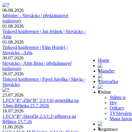
06.08.2026
Jablonec - Slovácko | předzápasové
rozhovory
01.08.2026
Tisková konference | Jan Jelínek | Slovácko -
Artis
01.08.2026
Tisková konference | Filip Horský |
Slovácko - Artis
30.07.2026
Home
Slovácko - Artis Brno | předzápasové
rozhovory
Manažer
26.07.2026
Tisková konference | Pavel Juroška | Slavia -
Tipovačka
Slovácko
Online
25.07.2026
Stáhni si
1.FCS"B"-Zlín"B" 2:1/1:0/-generálka na
Hry
3.ligu-Bělinka 25.7.2026
Odkazy
16.07.2026
TVSlováck
1.FCS"B"-Slavičín 2:3/1:2/-příprava na
Mapa fanou
Bělince 15.7.26
11.06.2026
Registrace