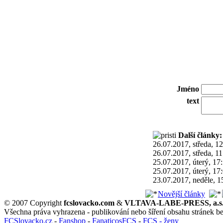
Jméno
text
Další články:
26.07.2017, středa, 1
26.07.2017, středa, 11
25.07.2017, úterý, 17
25.07.2017, úterý, 17
23.07.2017, neděle, 1
Novější články
© 2007 Copyright
fcslovacko.com
&
VLTAVA-LABE-PRESS, a.s
Všechna práva vyhrazena - publikování nebo šíření obsahu stránek b
FCSlovacko.cz
-
Fanshop
-
FanaticosFCS
-
FCS - ženy