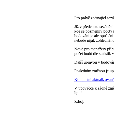
Pro právě začínající sez
Již v předchozí sezóně 
kde se pozměnily počty 
bodování je ale opuštění
nebude nijak zohledněno
Nově pro manažery přiby
počet bodů dle statisti
Další úpravou v bodován
Posledním změnou je upu
Kompletní aktualizovaná 
V tipovačce k žádné změn
ligu!
Zdroj: