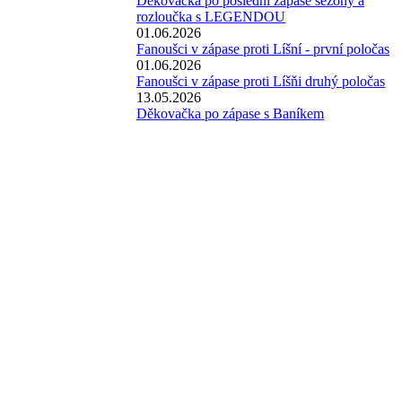
Děkovačka po poslední zápase sezóny a
rozloučka s LEGENDOU
01.06.2026
Fanoušci v zápase proti Líšní - první poločas
01.06.2026
Fanoušci v zápase proti Líšňi druhý poločas
13.05.2026
Děkovačka po zápase s Baníkem