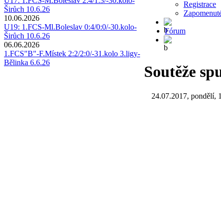
U17: 1.FCS-M.Boleslav 2:4/1:3/-30.kolo-
Registrace
Širůch 10.6.26
Zapomenuté
10.06.2026
U19: 1.FCS-Ml.Boleslav 0:4/0:0/-30.kolo-
Fórum
Širůch 10.6.26
06.06.2026
1.FCS"B"-F.Místek 2:2/2:0/-31.kolo 3.ligy-
Bělinka 6.6.26
Soutěže sp
24.07.2017, pondělí, 