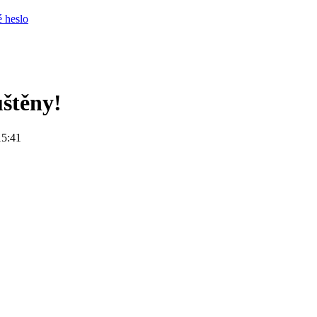
 heslo
uštěny!
15:41