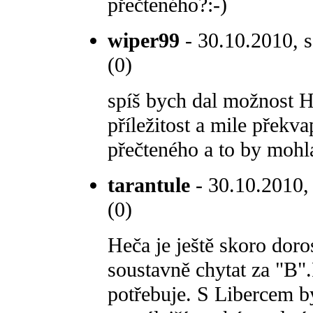
přečteného?:-)
wiper99
- 30.10.2010, s
(0)
spíš bych dal možnost H
příležitost a mile překv
přečteného a to by mohl
tarantule
- 30.10.2010,
(0)
Heča je ještě skoro doro
soustavně chytat za "B".
potřebuje. S Libercem by