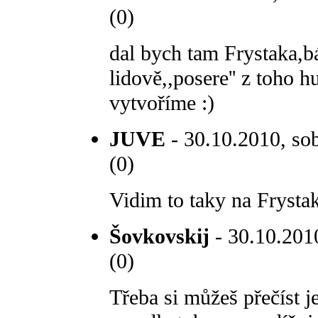
(0)
dal bych tam Frystaka,b
lidově,,posere'' z toho 
vytvoříme :)
JUVE
- 30.10.2010, sob
(0)
Vidim to taky na Frystak
Šovkovskij
- 30.10.2010
(0)
Třeba si můžeš přečíst 