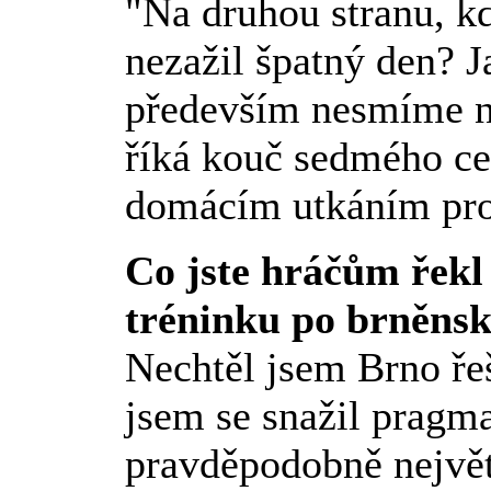
"Na druhou stranu, kd
nezažil špatný den? J
především nesmíme n
říká kouč sedmého ce
domácím utkáním prot
Co jste hráčům řekl
tréninku po brněns
Nechtěl jsem Brno řeš
jsem se snažil pragma
pravděpodobně největš