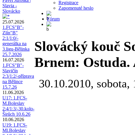
Pavel Juroška |
Registrace
Slavia -
Zapomenuté heslo
Slovácko
Fórum
25.07.2026
1.FCS"B"-
Zlín"B"
2:1/1:0/-
Slovácký kouč S
generálka na
3.ligu-Bělinka
25.7.2026
Brnem: Ostuda. 
16.07.2026
1.FCS"B"-
Slavičín
2:3/1:2/-příprava
30.10.2010, sobota, 
na Bělince
15.7.26
11.06.2026
U17: 1.FCS-
M.Boleslav
2:4/1:3/-30.kolo-
Širůch 10.6.26
10.06.2026
U19: 1.FCS-
Ml.Boleslav