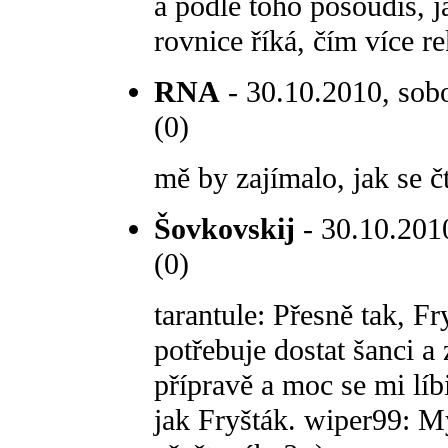
a podle toho posoudíš, j
rovnice říká, čím více re
RNA
- 30.10.2010, sobo
(0)
mě by zajímalo, jak se čt
Šovkovskij
- 30.10.2010
(0)
tarantule: Přesně tak, Fr
potřebuje dostat šanci a
přípravě a moc se mi líbi
jak Fryšták. wiper99: My