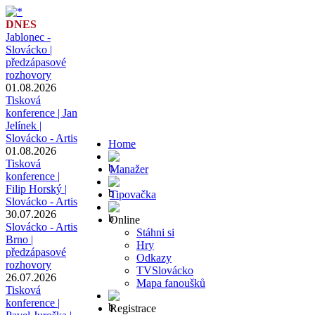
DNES
Jablonec -
Slovácko |
předzápasové
rozhovory
01.08.2026
Tisková
konference | Jan
Jelínek |
Slovácko - Artis
Home
01.08.2026
Tisková
Manažer
konference |
Filip Horský |
Tipovačka
Slovácko - Artis
30.07.2026
Online
Slovácko - Artis
Stáhni si
Brno |
Hry
předzápasové
Odkazy
rozhovory
TVSlovácko
26.07.2026
Mapa fanoušků
Tisková
konference |
Registrace