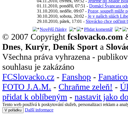
04.11.2010, čtvrtek, 09:52 -
Jedeme do Mladé Bole
01.11.2010, pondělí, 07:51 -
Domácí Švancara odmí
31.10.2010, neděle, 09:07 -
Pozor, soupeři může 
30.10.2010, sobota, 20:02 -
Je v našich silách Libe
29.10.2010, pátek, 17:01 -
Slovácko chce odčinit 
Novější články
Přidat komentář
© 2007 Copyright
fcslovacko.com
Dnes
,
Kurýr
,
Deník Sport
a
Slová
Všechna práva vyhrazena - publikov
souhlasu je zakázáno
FCSlovacko.cz
-
Fanshop
-
Fanatic
FOTO J.A.M.
-
Chraňme zeleň!
-
Ú
přidat k oblíbeným
-
nastavit jako 
Tento web používá k poskytování služeb, personalizaci reklam a anal
Další informace
V pořádku