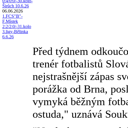
0:4/0:0/-30.kolo-
Širůch 10.6.26
06.06.2026
1.FCS"B"-
F.Místek
2:2/2:0/-31.kolo
3.ligy-Bělinka
6.6.26
Před týdnem odkoučo
trenér fotbalistů Sl
nejstrašnější zápas s
porážka od Brna, posl
vymyká běžným fotba
ostuda," uznává Souk