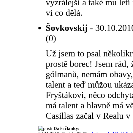
vyzrálejší a také mu let
ví co dělá.
Šovkovskij
- 30.10.2010
(0)
Už jsem to psal několikr
prostě borec! Jsem rád, 
gólmanů, nemám obavy, j
talent a teď můžou ukáza
Fryštákovi, něco odchyta
má talent a hlavně má vě
Casillas začal v Realu 
Další články: