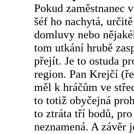
Pokud zaměstnanec v 
šéf ho nachytá, určit
domluvy nebo nějakéh
tom utkání hrubě zasp
přejít. Je to ostuda p
region. Pan Krejčí (ře
měl k hráčům ve stře
to totiž obyčejná pro
to ztráta tří bodů, pro
neznamená. A závěr j