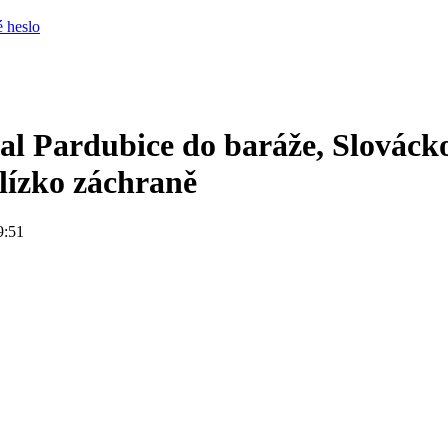
 heslo
al Pardubice do baráže, Slovácko
lízko záchraně
9:51