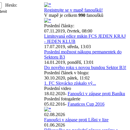
Heslo:
Registrujte se v mapě fanoušků!
V mapě je celkem
990
fanoušků
Poslední články:
07.11.2019, čtvrtek, 08:00
Limitovaná edice mikin FCS JEDEN KRAJ
- JEDEN KLUB
17.07.2019, středa, 13:03
Poslední možnost nákupu permanentek do
Sektoru B3
14.01.2019, pondělí, 13:01
Do nového roku s novou bundou Sektor B3!
Poslední článek v blogu:
30.10.2020, pátek, 11:02
1. FC Slovácko získalo vý...
Poslední video
18.02.2020-
Fanoušci v zápase proti Baníku
Poslední fotogalerie
05.02.2016-
Fanaticos Cup 2016
02.08.2026
Fanoušci v zápase proti Líšni v lize
01.06.2026