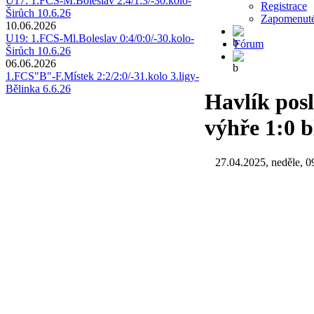
U17: 1.FCS-M.Boleslav 2:4/1:3/-30.kolo-
Registrace
Širůch 10.6.26
Zapomenuté
10.06.2026
U19: 1.FCS-Ml.Boleslav 0:4/0:0/-30.kolo-
Fórum
Širůch 10.6.26
06.06.2026
1.FCS"B"-F.Místek 2:2/2:0/-31.kolo 3.ligy-
Bělinka 6.6.26
Havlík posl
výhře 1:0 b
27.04.2025, neděle, 0