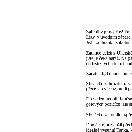
Zabrali v pravý čas! Fot
Ligy, v úvodním zápase s
Jedinou branku sobotního
Zatímco celek z Uherského
jistě je čeká baráž. Na 
nedostižných čtrnáct bod
Začátek byl oboustranně 
Slovácko zahrozilo až ve
přece jen více vynutili 
Do vedení mohli jíst těs
gólových pozicích, ale a
Slovácko se trápilo, vp
Domácí tým zlepšil přech
ideálně vysunul Tanka, k