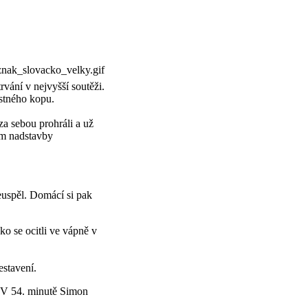
vání v nejvyšší soutěži.
estného kopu.
za sebou prohráli a už
cem nadstavby
neuspěl. Domácí si pak
o se ocitli ve vápně v
stavení.
. V 54. minutě Simon