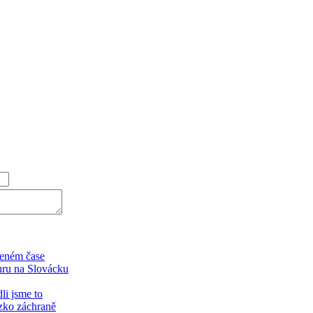
aveném čase
hru na Slovácku
li jsme to
ízko záchraně