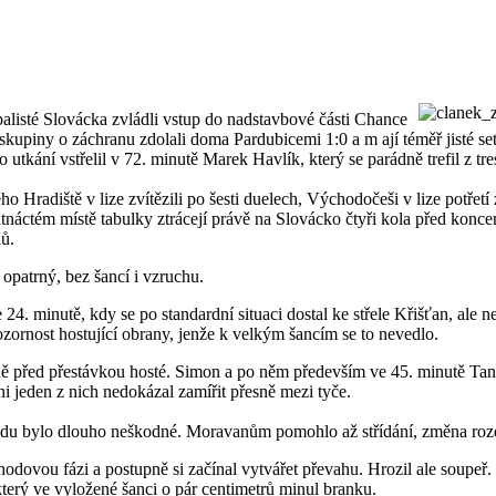
balisté Slovácka zvládli vstup do nadstavbové části Chance
kupiny o záchranu zdolali doma Pardubicemi 1:0 a m ají téměř jisté setr
 utkání vstřelil v 72. minutě Marek Havlík, který se parádně trefil z tr
 Hradiště v lize zvítězili po šesti duelech, Východočeši v lize potřetí 
patnáctém místě tabulky ztrácejí právě na Slovácko čtyři kola před kon
ů.
opatrný, bez šancí i vzruchu.
 24. minutě, kdy se po standardní situaci dostal ke střele Křišťan, ale 
pozornost hostující obrany, jenže k velkým šancím se to nevedlo.
ně před přestávkou hosté. Simon a po něm především ve 45. minutě Tank
ni jeden z nich nedokázal zamířit přesně mezi tyče.
ředu bylo dlouho neškodné. Moravanům pomohlo až střídání, změna roze
odovou fázi a postupně si začínal vytvářet převahu. Hrozil ale soupeř
terý ve vyložené šanci o pár centimetrů minul branku.