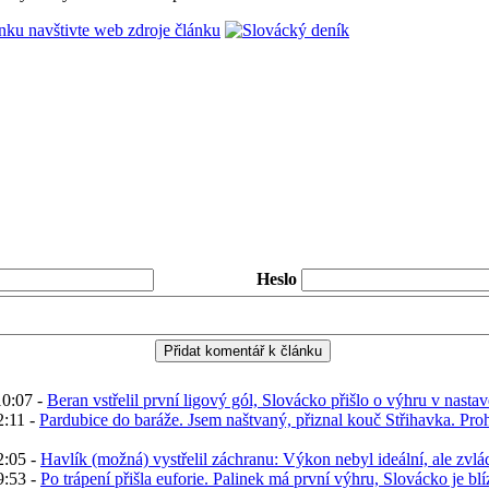
ánku navštivte web zdroje článku
Heslo
10:07 -
Beran vstřelil první ligový gól, Slovácko přišlo o výhru v nast
2:11 -
Pardubice do baráže. Jsem naštvaný, přiznal kouč Střihavka. Pro
2:05 -
Havlík (možná) vystřelil záchranu: Výkon nebyl ideální, ale zvlád
9:53 -
Po trápení přišla euforie. Palinek má první výhru, Slovácko je bl