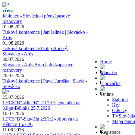
včera
Jablonec - Slovácko | předzápasové
rozhovory
01.08.2026
Tisková konference | Jan Jelínek | Slovácko -
Artis
01.08.2026
Tisková konference | Filip Horský |
Slovácko - Artis
30.07.2026
Home
Slovácko - Artis Brno | předzápasové
rozhovory
Manažer
26.07.2026
Tisková konference | Pavel Juroška | Slavia -
Tipovačka
Slovácko
Online
25.07.2026
Stáhni si
1.FCS"B"-Zlín"B" 2:1/1:0/-generálka na
Hry
3.ligu-Bělinka 25.7.2026
Odkazy
16.07.2026
TVSlováck
1.FCS"B"-Slavičín 2:3/1:2/-příprava na
Mapa fanou
Bělince 15.7.26
11.06.2026
Registrace