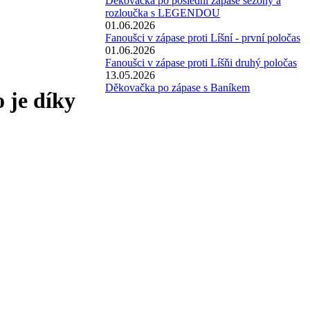
Děkovačka po poslední zápase sezóny a
rozloučka s LEGENDOU
01.06.2026
Fanoušci v zápase proti Líšní - první poločas
01.06.2026
Fanoušci v zápase proti Líšňi druhý poločas
13.05.2026
Děkovačka po zápase s Baníkem
 je díky