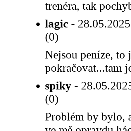
trenéra, tak pochy
lagic
- 28.05.2025,
(0)
Nejsou peníze, to 
pokračovat...tam j
spiky
- 28.05.2025
(0)
Problém by bylo, a
ve mě opravdu hádá