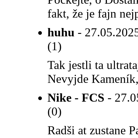
fakt, že je fajn ne
huhu
- 27.05.2025
(1)
Tak jestli ta ultra
Nevyjde Kameník, t
Nike - FCS
- 27.0
(0)
Radši at zustane P