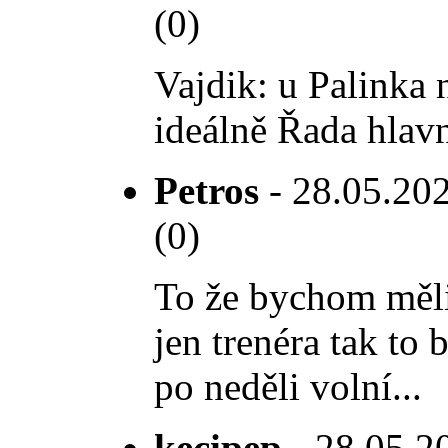
(0)
Vajdik: u Palinka 
ideálně Řada hlavn
Petros
- 28.05.202
(0)
To že bychom měli
jen trenéra tak t
po neděli volní...
kecipep
- 28.05.20