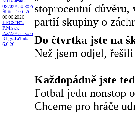
Ml.Boleslav
stoprocentní důvěru, 
0:4/0:0/-30.kolo-
Širůch 10.6.26
06.06.2026
partií skupiny o zách
1.FCS"B"-
F.Místek
2:2/2:0/-31.kolo
Do čtvrtka jste na š
3.ligy-Bělinka
6.6.26
Než jsem odjel, řešil
Každopádně jste teď
Fotbal jedu nonstop o
Chceme pro hráče udrž