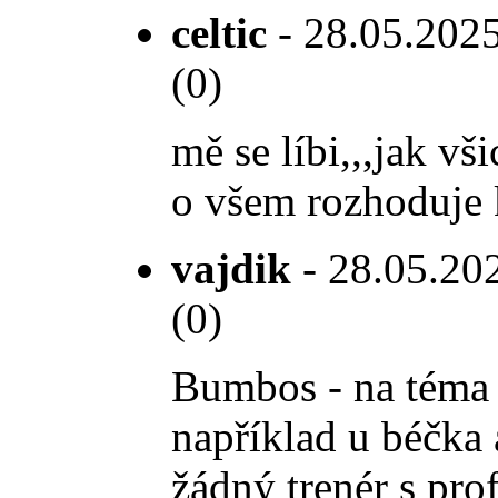
celtic
- 28.05.2025
(0)
mě se líbi,,,jak vš
o všem rozhoduje 
vajdik
- 28.05.202
(0)
Bumbos - na téma t
například u béčka 
žádný trenér s pro