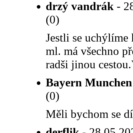
drzý vandrák
- 28
(0)
Jestli se uchýlíme
ml. má všechno pře
radši jinou cestou
Bayern Munchen
(0)
Měli bychom se dí
derflik
- 28.05.202