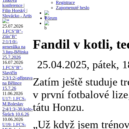
Tisková
Registrace
konference |
Zapomenuté heslo
Filip Horský |
Slovácko - Artis
Fórum
25.07.2026
1.FCS"B"-
Zlín"B"
Fandil v kotli, t
2:1/1:0/-
generálka na
3.ligu-Bělinka
25.7.2026
25.04.2025, pátek, 1
16.07.2026
1.FCS"B"-
Slavičín
2:3/1:2/-příprava
Zatím ještě studuje 
na Bělince
15.7.26
v první fotbalové li
11.06.2026
U17: 1.FCS-
tátu Honzu.
M.Boleslav
2:4/1:3/-30.kolo-
Širůch 10.6.26
10.06.2026
„Už když jsem trénov
U19: 1.FCS-