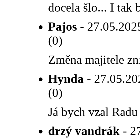
docela šlo... I tak
Pajos
- 27.05.2025
(0)
Změna majitele zní
Hynda
- 27.05.202
(0)
Já bych vzal Radu 
drzý vandrák
- 2