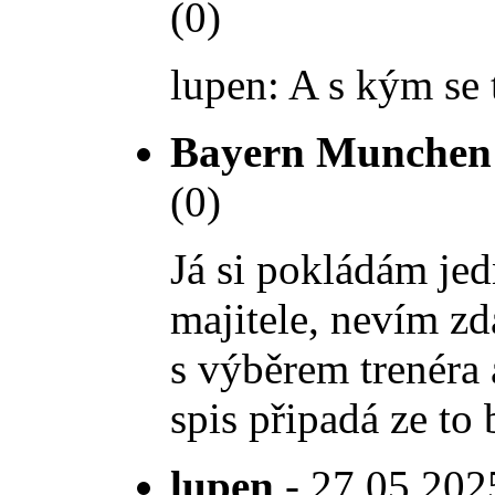
(0)
lupen: A s kým se 
Bayern Munchen
(0)
Já si pokládám je
majitele, nevím z
s výběrem trenéra 
spis připadá ze to
lupen
- 27.05.2025