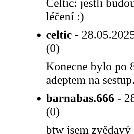
Celtic: jestli budo
léčení :)
celtic
- 28.05.2025
(0)
Konecne bylo po 8 
adeptem na sestup.
barnabas.666
- 28
(0)
btw jsem zvědavý n