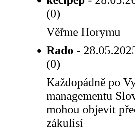
(0)
Věřme Horymu
Rado
- 28.05.2025
(0)
Každopádně po Vyš
managementu Slová
mohou objevit přec
zákulisí