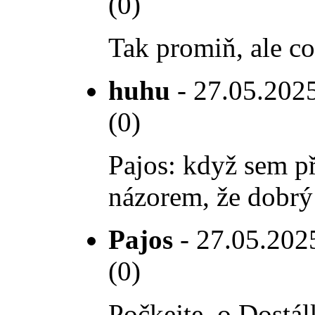
(0)
Tak promiň, ale co
huhu
- 27.05.2025
(0)
Pajos: když sem př
názorem, že dobrý
Pajos
- 27.05.2025
(0)
Počkejte, o Dostál