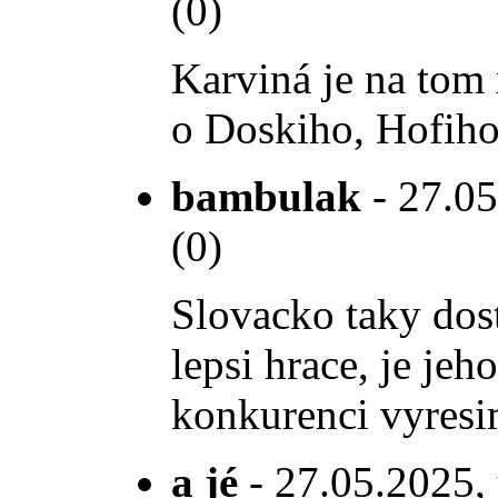
(0)
Karviná je na tom 
o Doskiho, Hofiho 
bambulak
- 27.05
(0)
Slovacko taky dost
lepsi hrace, je je
konkurenci vyresim
a jé
- 27.05.2025, 