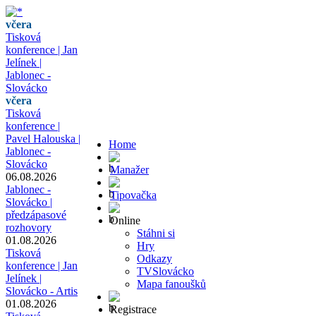
včera
Tisková
konference | Jan
Jelínek |
Jablonec -
Slovácko
včera
Tisková
konference |
Pavel Halouska |
Home
Jablonec -
Slovácko
Manažer
06.08.2026
Jablonec -
Tipovačka
Slovácko |
předzápasové
Online
rozhovory
Stáhni si
01.08.2026
Hry
Tisková
Odkazy
konference | Jan
TVSlovácko
Jelínek |
Mapa fanoušků
Slovácko - Artis
01.08.2026
Registrace