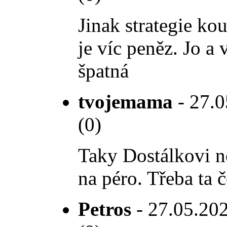
Jinak strategie ko
je víc peněz. Jo a 
špatná
tvojemama
- 27.0
(0)
Taky Dostálkovi ne
na péro. Třeba ta 
Petros
- 27.05.202