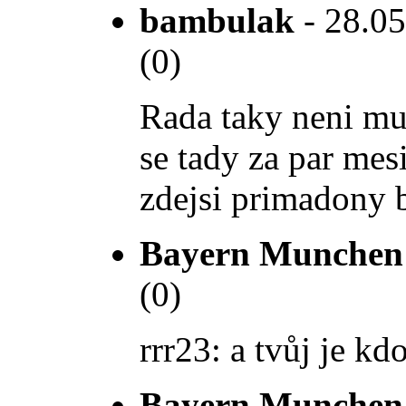
bambulak
- 28.05
(0)
Rada taky neni muj
se tady za par mesi
zdejsi primadony 
Bayern Munchen
(0)
rrr23: a tvůj je kd
Bayern Munchen