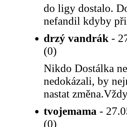
do ligy dostalo. 
nefandil kdyby při
drzý vandrák
- 2
(0)
Nikdo Dostálka nez
nedokázali, by nej
nastat změna.Vždy
tvojemama
- 27.0
(0)