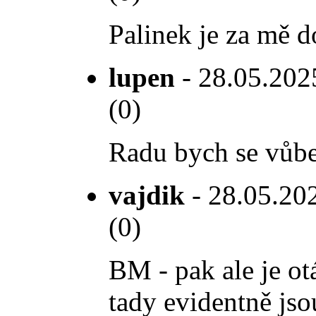
Palinek je za mě d
lupen
- 28.05.2025
(0)
Radu bych se vůbec
vajdik
- 28.05.202
(0)
BM - pak ale je ot
tady evidentně jso