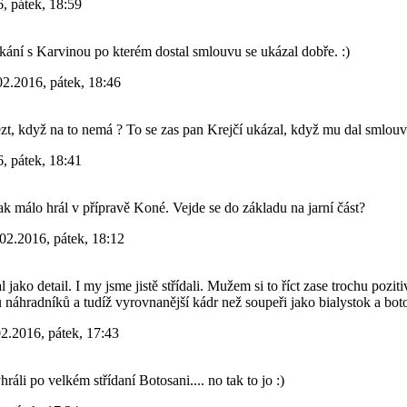
, pátek, 18:59
ání s Karvinou po kterém dostal smlouvu se ukázal dobře. :)
02.2016, pátek, 18:46
ézt, když na to nemá ? To se zas pan Krejčí ukázal, když mu dal smlou
, pátek, 18:41
k málo hrál v přípravě Koné. Vejde se do základu na jarní část?
02.2016, pátek, 18:12
 jako detail. I my jsme jistě střídali. Mužem si to říct zase trochu pozit
 náhradníků a tudíž vyrovnanější kádr než soupeři jako bialystok a bot
2.2016, pátek, 17:43
ráli po velkém střídaní Botosani.... no tak to jo :)