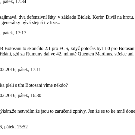
, pátek, 17:34
ajímavá, dva defenzivní štíty, v základu Biolek, Kerbr, Diviš na hrotu,
generálky bývá stejná i v lize...
, pátek, 17:17
FB Botosani to skončilo 2:1 pro FCS, když poločas byl 1:0 pro Botosani
třídání, gól za Rumuny dal ve 42. minutě Quenten Martinus, střelce ani
02.2016, pátek, 17:11
ka pleli s tím Botosani víme někdo?
02.2016, pátek, 16:30
ýkám,že netvrdím,že jsou to zaručené zprávy. Jen že se to ke mně done
, pátek, 15:52