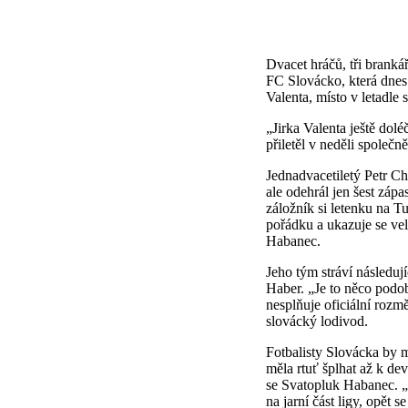
Dvacet hráčů, tři branká
FC Slovácko, která dnes 
Valenta, místo v letadle
„Jirka Valenta ještě dol
přiletěl v neděli společ
Jednadvacetiletý Petr Ch
ale odehrál jen šest záp
záložník si letenku na 
pořádku a ukazuje se ve
Habanec.
Jeho tým stráví následu
Haber. „Je to něco podob
nesplňuje oficiální rozm
slovácký lodivod.
Fotbalisty Slovácka by m
měla rtuť šplhat až k de
se Svatopluk Habanec. „
na jarní část ligy, opět