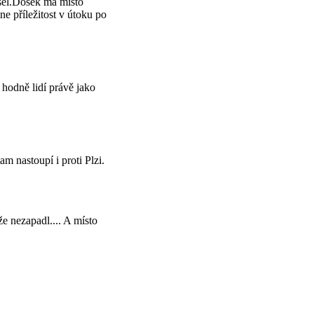
ešel.Došek má místo
e příležitost v útoku po
 hodně lidí právě jako
am nastoupí i proti Plzi.
e nezapadl.... A místo