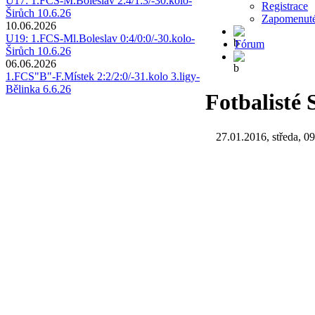
U17: 1.FCS-M.Boleslav 2:4/1:3/-30.kolo-
Registrace
Širůch 10.6.26
Zapomenuté
10.06.2026
U19: 1.FCS-Ml.Boleslav 0:4/0:0/-30.kolo-
Fórum
Širůch 10.6.26
06.06.2026
1.FCS"B"-F.Místek 2:2/2:0/-31.kolo 3.ligy-
Bělinka 6.6.26
Fotbalisté 
27.01.2016, středa, 0