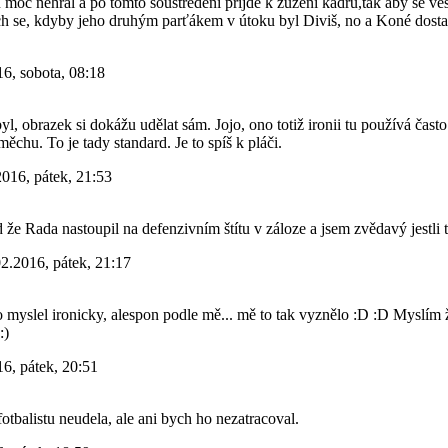
 moc nehrál a po tomto soustředění přijde k zůžení kádru,tak aby se v
ych se, kdyby jeho druhým parťákem v útoku byl Diviš, no a Koné dostan
6, sobota, 08:18
yl, obrazek si dokážu udělat sám. Jojo, ono totiž ironii tu používá často
ěchu. To je tady standard. Je to spíš k pláči.
2016, pátek, 21:53
 že Rada nastoupil na defenzivním štítu v záloze a jsem zvědavý jestli t
2.2016, pátek, 21:17
 myslel ironicky, alespon podle mě... mě to tak vyznělo :D :D Myslím ž
:)
6, pátek, 20:51
fotbalistu neudela, ale ani bych ho nezatracoval.