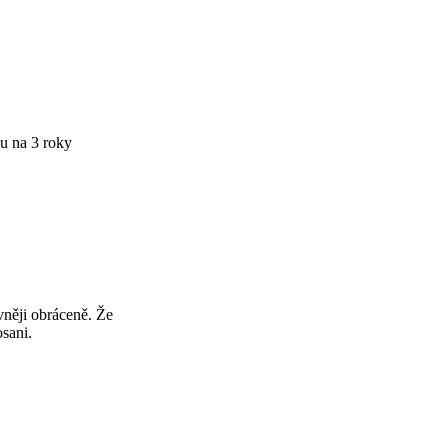
vu na 3 roky
ivněji obráceně. Že
osani.