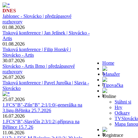
DNES
Jablonec - Slovácko | předzápasové
rozhovory
01.08.2026
Tisková konference | Jan Jelínek | Slovácko -
Artis
01.08.2026
Tisková konference | Filip Horský |
Slovácko - Artis
30.07.2026
Home
Slovácko - Artis Brno | předzápasové
rozhovory
Manažer
26.07.2026
Tisková konference | Pavel Juroška | Slavia -
Tipovačka
Slovácko
Online
25.07.2026
Stáhni si
1.FCS"B"-Zlín"B" 2:1/1:0/-generálka na
Hry
3.ligu-Bělinka 25.7.2026
Odkazy
16.07.2026
TVSlováck
1.FCS"B"-Slavičín 2:3/1:2/-příprava na
Mapa fanou
Bělince 15.7.26
11.06.2026
Registrace