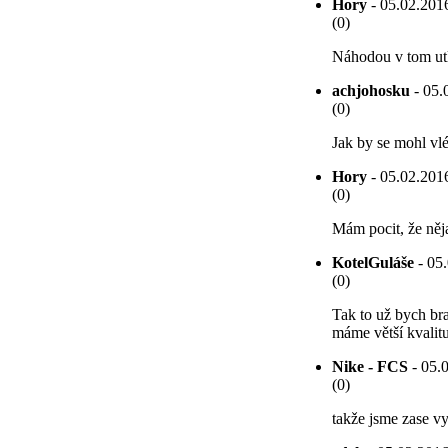
Hory
- 05.02.2016
(0)
Náhodou v tom utk
achjohosku
- 05.
(0)
Jak by se mohl vl
Hory
- 05.02.2016
(0)
Mám pocit, že něja
KotelGuláše
- 05.
(0)
Tak to už bych bral
máme větší kvalitu
Nike - FCS
- 05.0
(0)
takže jsme zase vyh