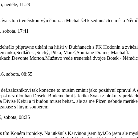
, neděle, 11:29
práva s tou trenérskou výměnou.. a Michal šel k sedmnáctce místo Němč
, sobota, 17:41
ehrálo přípravné utkání na hřišti v Dubńanech s FK Hodonín a zvitěz
Semanko,Sedláček ,Suchý, Pilka, Mareš,Soufiane Drame, Machalík
arkach,Devonte Morton.Mužstvo vede trenerská dvojce Botek - Němčick
6, sobota, 08:55
a def.zaloznikovi tak konecne to musim zminit jako pozitivní zpravu! A
psi nez dlouhan Dosek. Budeme hrat jak rika Svata z bloku, v prekladu
 Divise Kebu a ti budou muset behat.. ale za me Plzen nebude meritke
 zapase s jinym souperem.
, sobota, 08:35
o s tím Koném ironicky. Na utkání s Karvinou jsem byl.Co jsem ale my