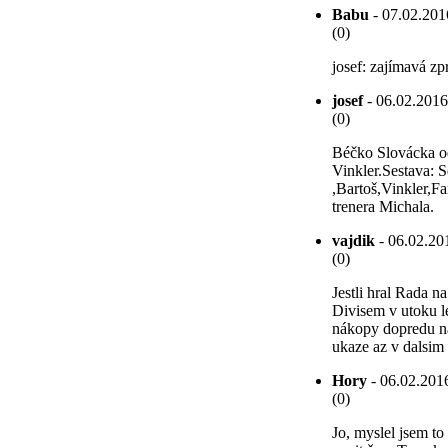
Babu
- 07.02.2016
(0)
josef: zajímavá z
josef
- 06.02.2016
(0)
Béčko Slovácka od
Vinkler.Sestava: 
,Bartoš,Vinkler,F
trenera Michala.
vajdik
- 06.02.201
(0)
Jestli hral Rada n
Divisem v utoku le
nákopy dopredu na
ukaze az v dalsim
Hory
- 06.02.2016
(0)
Jo, myslel jsem t