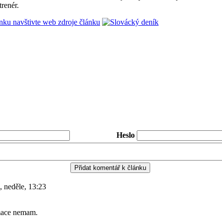
trenér.
ánku navštivte web zdroje článku
Heslo
, neděle, 13:23
mace nemam.