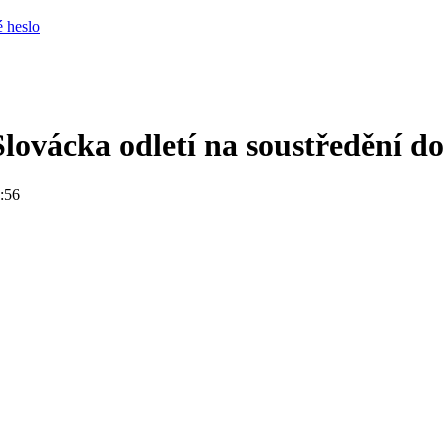
 heslo
Slovácka odletí na soustředění d
9:56