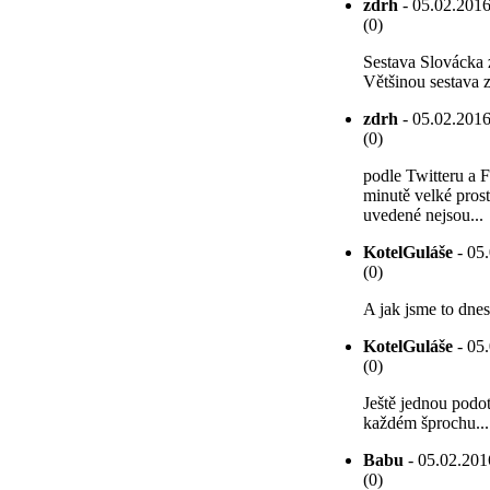
zdrh
- 05.02.2016
(0)
Sestava Slovácka z
Většinou sestava z 
zdrh
- 05.02.2016
(0)
podle Twitteru a 
minutě velké pros
uvedené nejsou...
KotelGuláše
- 05.
(0)
A jak jsme to dnes
KotelGuláše
- 05.
(0)
Ještě jednou podot
každém šprochu...
Babu
- 05.02.2016
(0)