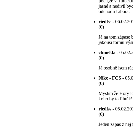
pocit,že v Turecku
jasné a nedivil b
odchodu Libora.
riedlss
- 06.02.201
(0)
Já na tom zápase b
jakousi formu výsm
chmelda
- 05.02.
(0)
Já osobně jsem rád
Nike - FCS
- 05.0
(0)
Myslím že Hory to
koho by teď hrál? 
riedlss
- 05.02.201
(0)
Jeden zapas z nej 