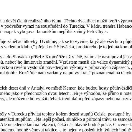
ři a devět členů realizačního týmu. Těchto dvaatřicet mužů tvoří výprav
v podvečer vyrazí na soustředění do Turecka. V kádru trenéra Habance 
 si naopak vybojoval fanouškům nepříliš známý Petr Chyla.
éčuje zánět achillovky. Uvidíme, jak se to vyvine, když ale všechno půj
ně s vedením klubu," přeje kouč Slovácka, pro kterého je to jediná kompl
yla do Slovácka přišel z Kroměříže už v létě, zatím ale nastupoval jen
asů, neboť ho limitovalo zranění. Vzrůstem menší ale velice dynamický 
Tureckou riviéru vysloužil povedenými výkony v přípravných zápasech. 
lmi dobře. Rozšiřuje nám varianty na pravý kraj," poznamenal na Chyl
jících deset dnů v Antalyi ve městě Kemer, kde budou hosty pětihvězdi
ného jako v předchozích dvou letech. Jen je výhodou, že přímo u hotelu 
ěry, ale můžeme ho využít třeba k tréninkům před zápasy nebo na rozcv
ěly v Turecku přivítat teploty kolem deseti stupňů Celsia, postupně by 
vatenácti stupňům. „Na lepší počasí, sluníčko a přírodní trávu se samoz
Ale nejedeme tam na rekreaci, čeká nás hlavně hodně práce. Chceme t
 se budeme hodně věnovat taktice, a to nejen v posledních týdnech hodn