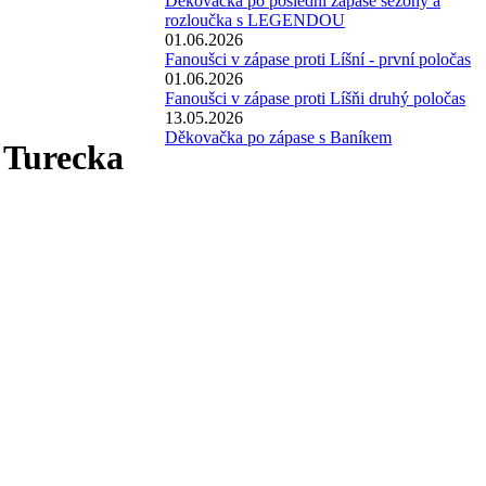
Děkovačka po poslední zápase sezóny a
rozloučka s LEGENDOU
01.06.2026
Fanoušci v zápase proti Líšní - první poločas
01.06.2026
Fanoušci v zápase proti Líšňi druhý poločas
13.05.2026
Děkovačka po zápase s Baníkem
o Turecka