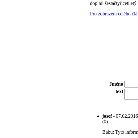
doplnil šestačtyřicetiletý 
Pro zobrazení celého čl
Jméno
text
josef
- 07.02.2016
(0)
Babu: Tyto infor