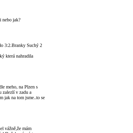
i nebo jak?
ilo 3:2.Branky Suchý 2
ý která nahradila
 dle meho, na Plzen s
 zalezlí v zadu a
m jak na tom jsme..to se
slel vážně,že mám