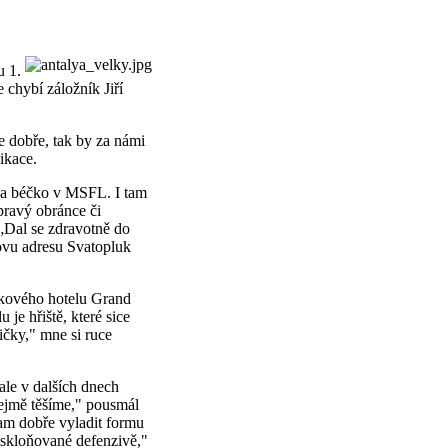
u 1.
chybí záložník Jiří
de dobře, tak by za námi
ikace.
 za béčko v MSFL. I tam
pravý obránce či
„Dal se zdravotně do
ovu adresu Svatopluk
čkového hotelu Grand
je hřiště, které sice
ičky," mne si ruce
ale v dalších dnech
řejmě těšíme," pousmál
am dobře vyladit formu
ě skloňované defenzivě,"