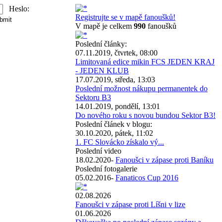
Heslo:
Registrujte se v mapě fanoušků!
V mapě je celkem
990
fanoušků
Poslední články:
07.11.2019, čtvrtek, 08:00
Limitovaná edice mikin FCS JEDEN KRAJ
- JEDEN KLUB
17.07.2019, středa, 13:03
Poslední možnost nákupu permanentek do
Sektoru B3
14.01.2019, pondělí, 13:01
Do nového roku s novou bundou Sektor B3!
Poslední článek v blogu:
30.10.2020, pátek, 11:02
1. FC Slovácko získalo vý...
Poslední video
18.02.2020-
Fanoušci v zápase proti Baníku
Poslední fotogalerie
05.02.2016-
Fanaticos Cup 2016
02.08.2026
Fanoušci v zápase proti Líšni v lize
01.06.2026