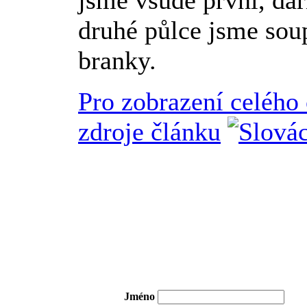
jsme všude první, da
druhé půlce jsme soup
branky.
Pro zobrazení celého
zdroje článku
Jméno