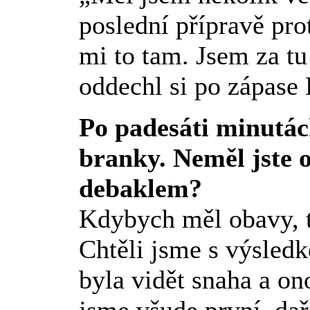
poslední přípravě pro
mi to tam. Jsem za t
oddechl si po zápase 
Po padesáti minutách
branky. Neměl jste o
debaklem?
Kdybych měl obavy, t
Chtěli jsme s výsled
byla vidět snaha a on