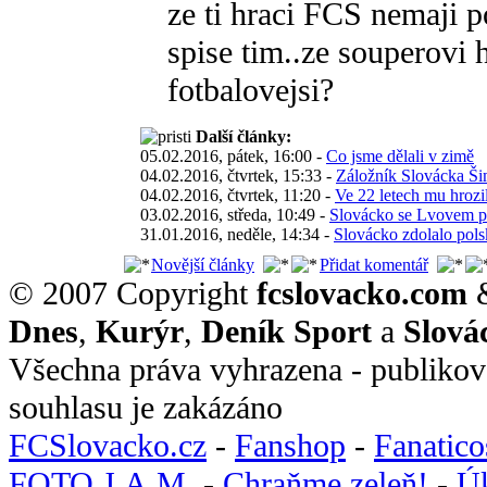
ze ti hraci FCS nemaji p
spise tim..ze souperovi 
fotbalovejsi?
Další články:
05.02.2016, pátek, 16:00 -
Co jsme dělali v zimě
04.02.2016, čtvrtek, 15:33 -
Záložník Slovácka Šim
04.02.2016, čtvrtek, 11:20 -
Ve 22 letech mu hrozi
03.02.2016, středa, 10:49 -
Slovácko se Lvovem pa
31.01.2016, neděle, 14:34 -
Slovácko zdolalo polsk
Novější články
Přidat komentář
© 2007 Copyright
fcslovacko.com
Dnes
,
Kurýr
,
Deník Sport
a
Slová
Všechna práva vyhrazena - publikov
souhlasu je zakázáno
FCSlovacko.cz
-
Fanshop
-
Fanatic
FOTO J.A.M.
-
Chraňme zeleň!
-
Ú