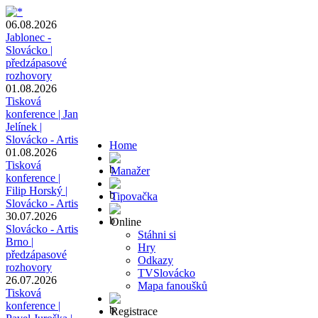
06.08.2026
Jablonec -
Slovácko |
předzápasové
rozhovory
01.08.2026
Tisková
konference | Jan
Jelínek |
Slovácko - Artis
Home
01.08.2026
Tisková
Manažer
konference |
Filip Horský |
Tipovačka
Slovácko - Artis
30.07.2026
Online
Slovácko - Artis
Stáhni si
Brno |
Hry
předzápasové
Odkazy
rozhovory
TVSlovácko
26.07.2026
Mapa fanoušků
Tisková
konference |
Registrace