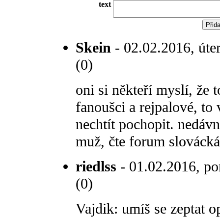
text
Skein
- 02.02.2016, úte
(0)
oni si někteří myslí, že t
fanoušci a rejpalové, to 
nechtít pochopit. nedáv
muž, čte forum slovácká? 
riedlss
- 01.02.2016, po
(0)
Vajdik: umíš se zeptat 