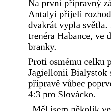
Na první přípravný z
Antalyi přijeli rozho
dvakrát vypla světla
trenéra Habance, ve dr
branky.
Proti osmému celku p
Jagiellonii Bialystok 
přípravě vůbec poprvé
4:3 pro Slovácko.
„Měl jsem několik ve