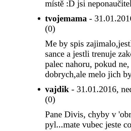
místě :D jsi neponaučit
tvojemama
- 31.01.2016
(0)
Me by spis zajimalo,jest
sance a jestli trenuje z
palec nahoru, pokud ne, 
dobrych,ale melo jich by
vajdik
- 31.01.2016, ne
(0)
Pane Divis, chyby v 'obr
pyl...mate vubec jeste c