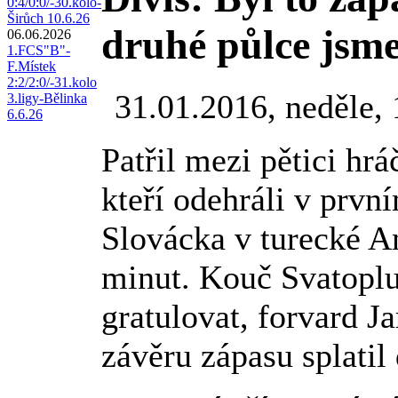
0:4/0:0/-30.kolo-
Širůch 10.6.26
druhé půlce jsme
06.06.2026
1.FCS"B"-
F.Místek
2:2/2:0/-31.kolo
31.01.2016, neděle,
3.ligy-Bělinka
6.6.26
Patřil mezi pětici hrá
kteří odehráli v prv
Slovácka v turecké A
minut. Kouč Svatopl
gratulovat, forvard 
závěru zápasu splatil