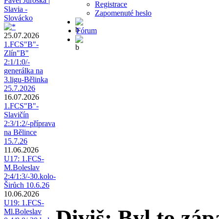
Pavel Juroška |
Registrace
Slavia -
Zapomenuté heslo
Slovácko
Fórum
25.07.2026
1.FCS"B"-
Zlín"B"
2:1/1:0/-
generálka na
3.ligu-Bělinka
25.7.2026
16.07.2026
1.FCS"B"-
Slavičín
2:3/1:2/-příprava
na Bělince
15.7.26
11.06.2026
U17: 1.FCS-
M.Boleslav
2:4/1:3/-30.kolo-
Širůch 10.6.26
10.06.2026
U19: 1.FCS-
Diviš: Byl to zá
Ml.Boleslav