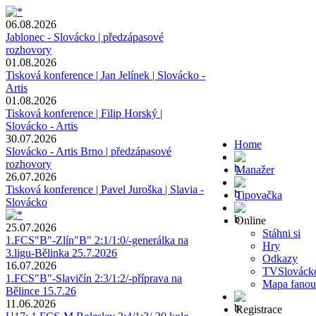
06.08.2026
Jablonec - Slovácko | předzápasové
rozhovory
01.08.2026
Tisková konference | Jan Jelínek | Slovácko -
Artis
01.08.2026
Tisková konference | Filip Horský |
Slovácko - Artis
30.07.2026
Home
Slovácko - Artis Brno | předzápasové
rozhovory
Manažer
26.07.2026
Tisková konference | Pavel Juroška | Slavia -
Tipovačka
Slovácko
Online
25.07.2026
Stáhni si
1.FCS"B"-Zlín"B" 2:1/1:0/-generálka na
Hry
3.ligu-Bělinka 25.7.2026
Odkazy
16.07.2026
TVSlováck
1.FCS"B"-Slavičín 2:3/1:2/-příprava na
Mapa fanou
Bělince 15.7.26
11.06.2026
Registrace