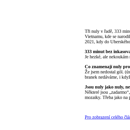
Tři nuly v řadě, 333 minu
Vietnamu, kde se narodil
2021, kdy do Uherského 
333 minut bez inkasova
Je hezké, ale nekoukám n
Co znamenají nuly pro
Že jsem nedostal gól. (ú
branek nedáváme, i když
Jsou nuly jako nuly, n
Některé jsou „zadarmo“, 
mozaiky. Třeba jako na 
Pro zobrazení celého čl