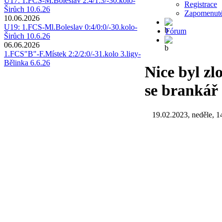
U17: 1.FCS-M.Boleslav 2:4/1:3/-30.kolo-
Registrace
Širůch 10.6.26
Zapomenuté
10.06.2026
U19: 1.FCS-Ml.Boleslav 0:4/0:0/-30.kolo-
Fórum
Širůch 10.6.26
06.06.2026
1.FCS"B"-F.Místek 2:2/2:0/-31.kolo 3.ligy-
Bělinka 6.6.26
Nice byl zl
se brankář
19.02.2023, neděle, 1