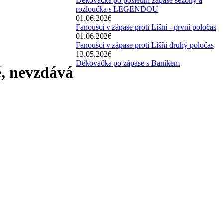
Děkovačka po poslední zápase sezóny a
rozloučka s LEGENDOU
01.06.2026
Fanoušci v zápase proti Líšní - první poločas
01.06.2026
Fanoušci v zápase proti Líšňi druhý poločas
13.05.2026
Děkovačka po zápase s Baníkem
ě, nevzdává