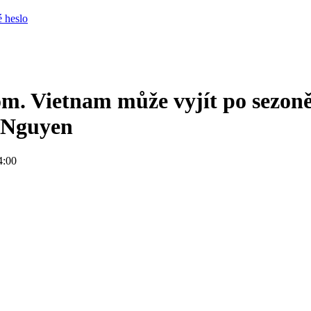
 heslo
om. Vietnam může vyjít po sezon
 Nguyen
4:00