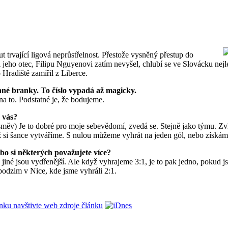
t trvající ligová neprůstřelnost. Přestože vysněný přestup do
 jeho otec, Filipu Nguyenovi zatím nevyšel, chlubí se ve Slovácku nejle
Hradiště zamířil z Liberce.
né branky. To číslo vypadá až magicky.
a to. Podstatné je, že bodujeme.
 vás?
směv) Je to dobré pro moje sebevědomí, zvedá se. Stejně jako týmu. Zv
 si šance vytváříme. S nulou můžeme vyhrát na jeden gól, nebo získá
ebo si některých považujete více?
jiné jsou vydřenější. Ale když vyhrajeme 3:1, je to pak jedno, pokud j
podzim v Nice, kde jsme vyhráli 2:1.
ánku navštivte web zdroje článku