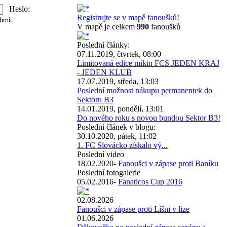
Heslo:
Registrujte se v mapě fanoušků!
V mapě je celkem
990
fanoušků
Poslední články:
07.11.2019, čtvrtek, 08:00
Limitovaná edice mikin FCS JEDEN KRAJ
- JEDEN KLUB
17.07.2019, středa, 13:03
Poslední možnost nákupu permanentek do
Sektoru B3
14.01.2019, pondělí, 13:01
Do nového roku s novou bundou Sektor B3!
Poslední článek v blogu:
30.10.2020, pátek, 11:02
1. FC Slovácko získalo vý...
Poslední video
18.02.2020-
Fanoušci v zápase proti Baníku
Poslední fotogalerie
05.02.2016-
Fanaticos Cup 2016
02.08.2026
Fanoušci v zápase proti Líšni v lize
01.06.2026