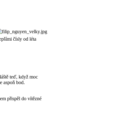
pšími čísly od léta
láště teď, když moc
me aspoň bod.
sem přispěl do vítězné