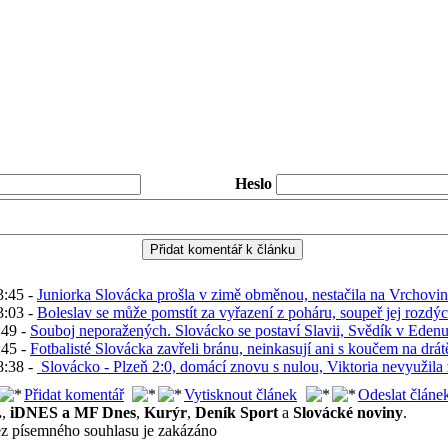
Heslo
3:45 -
Juniorka Slovácka prošla v zimě obměnou, nestačila na Vrchovi
3:03 -
Boleslav se může pomstít za vyřazení z poháru, soupeř jej rozdý
:49 -
Souboj neporažených. Slovácko se postaví Slavii, Svědík v Edenu
:45 -
Fotbalisté Slovácka zavřeli bránu, neinkasují ani s koučem na drát
8:38 -
Slovácko - Plzeň 2:0, domácí znovu s nulou, Viktoria nevyužila z
Přidat komentář
Vytisknout článek
Odeslat článe
.
,
iDNES a MF Dnes
,
Kurýr
,
Deník Sport
a
Slovácké noviny
.
ez písemného souhlasu je zakázáno