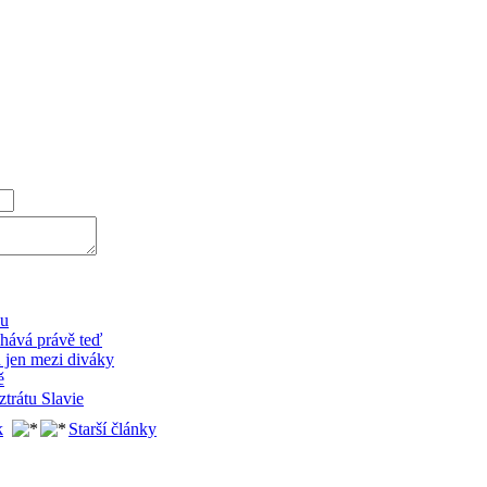
nu
chává právě teď
 jen mezi diváky
ě
trátu Slavie
k
Starší články