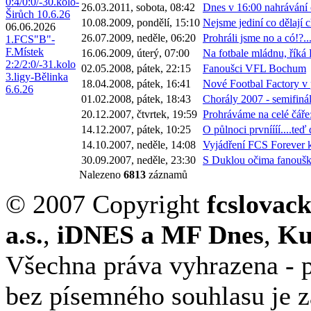
0:4/0:0/-30.kolo-
26.03.2011, sobota, 08:42
Dnes v 16:00 nahrávání 
Širůch 10.6.26
10.08.2009, pondělí, 15:10
Nejsme jediní co dělají c
06.06.2026
26.07.2009, neděle, 06:20
Prohráli jsme no a có!?..
1.FCS"B"-
F.Místek
16.06.2009, úterý, 07:00
Na fotbale mládnu, říká
2:2/2:0/-31.kolo
02.05.2008, pátek, 22:15
Fanoušci VFL Bochum
3.ligy-Bělinka
18.04.2008, pátek, 16:41
Nové Footbal Factory v 
6.6.26
01.02.2008, pátek, 18:43
Chorály 2007 - semifiná
20.12.2007, čtvrtek, 19:59
Prohráváme na celé čáře
14.12.2007, pátek, 10:25
O půlnoci prvníííí....teď 
14.10.2007, neděle, 14:08
Vyjádření FCS Forever 
30.09.2007, neděle, 23:30
S Duklou očima fanouš
Nalezeno
6813
záznamů
© 2007 Copyright
fcslovac
a.s.
,
iDNES a MF Dnes
,
Ku
Všechna práva vyhrazena - p
bez písemného souhlasu je 