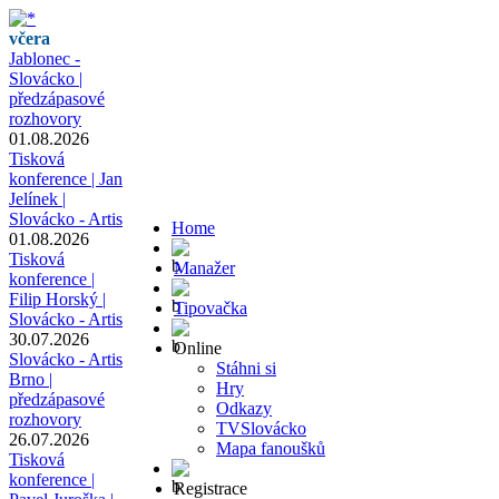
včera
Jablonec -
Slovácko |
předzápasové
rozhovory
01.08.2026
Tisková
konference | Jan
Jelínek |
Slovácko - Artis
Home
01.08.2026
Tisková
Manažer
konference |
Filip Horský |
Tipovačka
Slovácko - Artis
30.07.2026
Online
Slovácko - Artis
Stáhni si
Brno |
Hry
předzápasové
Odkazy
rozhovory
TVSlovácko
26.07.2026
Mapa fanoušků
Tisková
konference |
Registrace