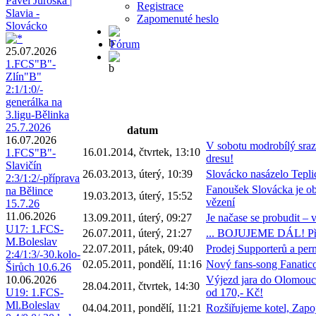
Pavel Juroška |
Registrace
Slavia -
Zapomenuté heslo
Slovácko
Fórum
25.07.2026
1.FCS"B"-
Zlín"B"
2:1/1:0/-
generálka na
3.ligu-Bělinka
25.7.2026
datum
16.07.2026
V sobotu modrobílý sraz
16.01.2014, čtvrtek, 13:10
1.FCS"B"-
dresu!
Slavičín
26.03.2013, úterý, 10:39
Slovácko nasázelo Tepli
2:3/1:2/-příprava
Fanoušek Slovácka je ob
na Bělince
19.03.2013, úterý, 15:52
vězení
15.7.26
11.06.2026
13.09.2011, úterý, 09:27
Je načase se probudit – v
U17: 1.FCS-
26.07.2011, úterý, 21:27
... BOJUJEME DÁL! Přij
M.Boleslav
22.07.2011, pátek, 09:40
Prodej Supporterů a perm
2:4/1:3/-30.kolo-
02.05.2011, pondělí, 11:16
Nový fans-song Fanaticos
Širůch 10.6.26
10.06.2026
Výjezd jara do Olomou
28.04.2011, čtvrtek, 14:30
U19: 1.FCS-
od 170,- Kč!
Ml.Boleslav
04.04.2011, pondělí, 11:21
Rozšiřujeme kotel, Zapoj