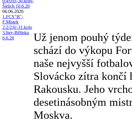
0:4/0:0/-30.kolo-
Širůch 10.6.26
06.06.2026
1.FCS"B"-
F.Místek
2:2/2:0/-31.kolo
3.ligy-Bělinka
Už jenom pouhý týde
6.6.26
schází do výkopu For
naše nejvyšší fotbalo
Slovácko zítra končí 
Rakousku. Jeho vrcho
desetinásobným mist
Moskva.