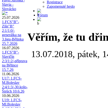
Pavel Juroška |
Registrace
Slavia -
Zapomenuté heslo
Slovácko
Fórum
25.07.2026
1.FCS"B"-
Zlín"B"
2:1/1:0/-
Věřím, že tu dři
generálka na
3.ligu-Bělinka
25.7.2026
16.07.2026
13.07.2018, pátek, 1
1.FCS"B"-
Slavičín
2:3/1:2/-příprava
na Bělince
15.7.26
11.06.2026
U17: 1.FCS-
M.Boleslav
2:4/1:3/-30.kolo-
Širůch 10.6.26
10.06.2026
U19: 1.FCS-
Ml.Boleslav