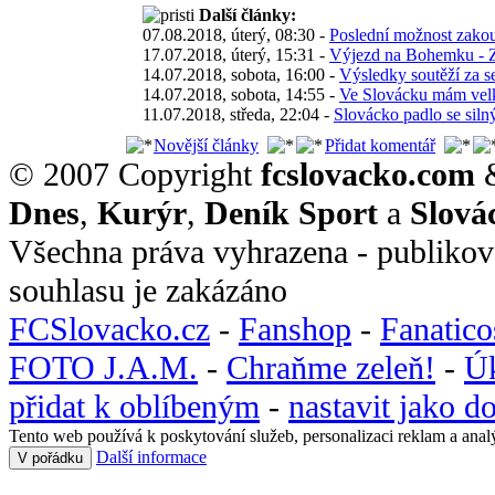
Další články:
07.08.2018, úterý, 08:30 -
Poslední možnost zako
17.07.2018, úterý, 15:31 -
Výjezd na Bohemku 
14.07.2018, sobota, 16:00 -
Výsledky soutěží za 
14.07.2018, sobota, 14:55 -
Ve Slovácku mám velko
11.07.2018, středa, 22:04 -
Slovácko padlo se sil
Novější články
Přidat komentář
© 2007 Copyright
fcslovacko.com
Dnes
,
Kurýr
,
Deník Sport
a
Slová
Všechna práva vyhrazena - publikov
souhlasu je zakázáno
FCSlovacko.cz
-
Fanshop
-
Fanatic
FOTO J.A.M.
-
Chraňme zeleň!
-
Ú
přidat k oblíbeným
-
nastavit jako 
Tento web používá k poskytování služeb, personalizaci reklam a anal
Další informace
V pořádku