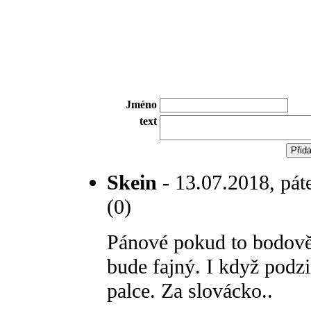
Jméno
text
Skein
- 13.07.2018, pát
(0)
Pánové pokud to bodově 
bude fajný. I když podz
palce. Za slovácko..