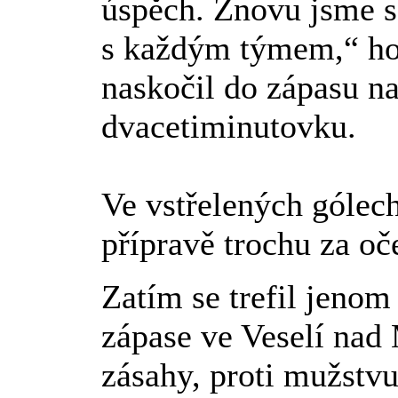
úspěch. Znovu jsme se
s každým týmem,“ hod
naskočil do zápasu na
dvacetiminutovku.
Ve vstřelených gólech
přípravě trochu za o
Zatím se trefil jeno
zápase ve Veselí na
zásahy, proti mužstvu