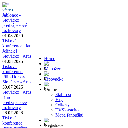
včera
Jablonec -
Slovácko |
předzápasové
rozhovory
01.08.2026
Tisková
konference | Jan
Jelínek |
Slovácko - Artis
Home
01.08.2026
Tisková
Manažer
konference |
Filip Horský |
Tipovačka
Slovácko - Artis
30.07.2026
Online
Slovácko - Artis
Stáhni si
Brno |
Hry
předzápasové
Odkazy
rozhovory
TVSlovácko
26.07.2026
Mapa fanoušků
Tisková
konference |
Registrace