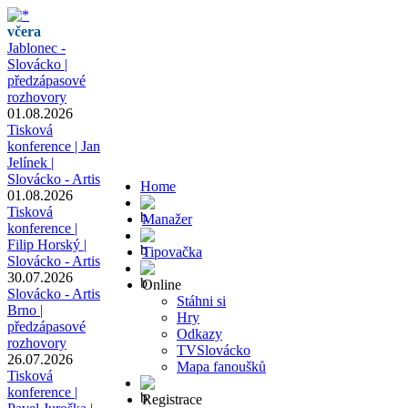
včera
Jablonec -
Slovácko |
předzápasové
rozhovory
01.08.2026
Tisková
konference | Jan
Jelínek |
Slovácko - Artis
Home
01.08.2026
Tisková
Manažer
konference |
Filip Horský |
Tipovačka
Slovácko - Artis
30.07.2026
Online
Slovácko - Artis
Stáhni si
Brno |
Hry
předzápasové
Odkazy
rozhovory
TVSlovácko
26.07.2026
Mapa fanoušků
Tisková
konference |
Registrace