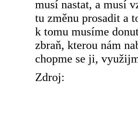
musí nastat, a musí v
tu změnu prosadit a to
k tomu musíme donut
zbraň, kterou nám na
chopme se ji, využij
Zdroj: