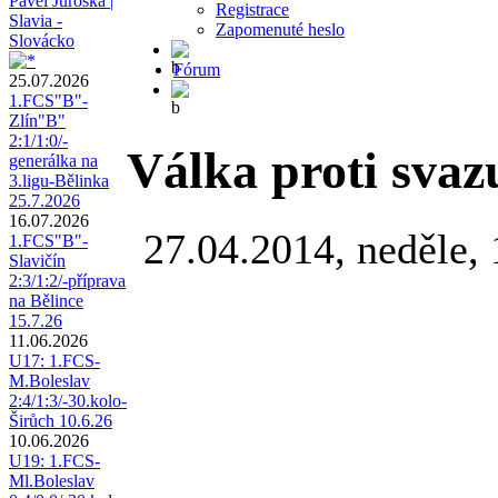
Pavel Juroška |
Registrace
Slavia -
Zapomenuté heslo
Slovácko
Fórum
25.07.2026
1.FCS"B"-
Zlín"B"
2:1/1:0/-
Válka proti svaz
generálka na
3.ligu-Bělinka
25.7.2026
16.07.2026
27.04.2014, neděle,
1.FCS"B"-
Slavičín
2:3/1:2/-příprava
na Bělince
15.7.26
11.06.2026
U17: 1.FCS-
M.Boleslav
2:4/1:3/-30.kolo-
Širůch 10.6.26
10.06.2026
U19: 1.FCS-
Ml.Boleslav