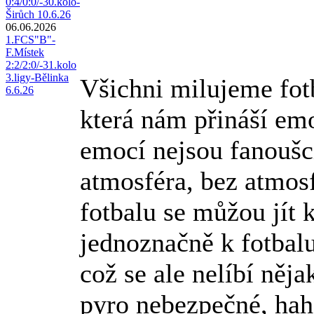
0:4/0:0/-30.kolo-
Širůch 10.6.26
06.06.2026
1.FCS"B"-
F.Místek
2:2/2:0/-31.kolo
3.ligy-Bělinka
Všichni milujeme fot
6.6.26
která nám přináší emo
emocí nejsou fanoušc
atmosféra, bez atmosf
fotbalu se můžou jít 
jednoznačně k fotbalu
což se ale nelíbí něj
pyro nebezpečné, hahah