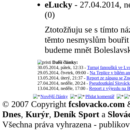
eLucky
- 27.04.2014, n
(0)
Ztotožňuju se s tímto n
těmto nesmyslům bouřit 
budeme mnět Boleslavsk
Další články:
30.05.2014, pátek, 12:33 -
Turnaj fanoušků ve Lv
29.05.2014, čtvrtek, 09:00 -
Na Teplice v bílém a
13.05.2014, úterý, 21:37 -
Report ze zápasu se Z
27.04.2014, neděle, 20:24 -
Pseudoutkání Slováck
13.04.2014, neděle, 17:00 -
Report z výjezdu na 
Novější články
Přidat komentář
© 2007 Copyright
fcslovacko.com
Dnes
,
Kurýr
,
Deník Sport
a
Slová
Všechna práva vyhrazena - publikov