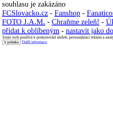
souhlasu je zakázáno
FCSlovacko.cz
-
Fanshop
-
Fanatic
FOTO J.A.M.
-
Chraňme zeleň!
-
Ú
přidat k oblíbeným
-
nastavit jako 
Tento web používá k poskytování služeb, personalizaci reklam a anal
Další informace
V pořádku