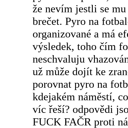
že nevím jestli se m
brečet. Pyro na fotbal
organizované a má efe
výsledek, toho čím f
neschvaluju vhazován
už může dojít ke zran
porovnat pyro na fotb
kdejakém náměstí, co
víc řeší? odpovědi jso
FUCK FAČR proti nám