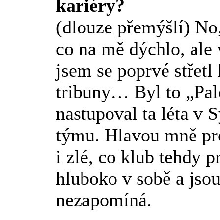
kariéry?
(dlouze přemýšlí) No
co na mě dýchlo, ale
jsem se poprvé střetl
tribuny… Byl to „Pal
nastupoval ta léta v 
týmu. Hlavou mně pro
i zlé, co klub tehdy 
hluboko v sobě a jsou 
nezapomíná.