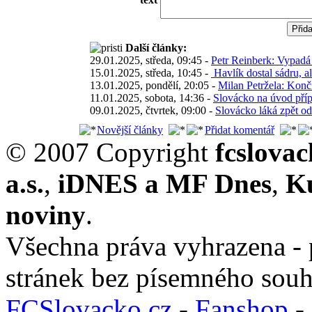
Další články:
29.01.2025, středa, 09:45 -
Petr Reinberk: Vypadá 
15.01.2025, středa, 10:45 -
Havlík dostal sádru, a
13.01.2025, pondělí, 20:05 -
Milan Petržela: Konči
11.01.2025, sobota, 14:36 -
Slovácko na úvod pří
09.01.2025, čtvrtek, 09:00 -
Slovácko láká zpět o
Novější články
Přidat komentář
© 2007 Copyright
fcslova
a.s.
,
iDNES a MF Dnes
,
K
noviny
.
Všechna práva vyhrazena - 
stránek bez písemného souh
FCSlovacko.cz
-
Fanshop
-