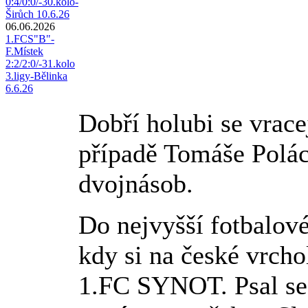
0:4/0:0/-30.kolo-
Širůch 10.6.26
06.06.2026
1.FCS"B"-
F.Místek
2:2/2:0/-31.kolo
3.ligy-Bělinka
6.6.26
Dobří holubi se vrace
případě Tomáše Polác
dvojnásob.
Do nejvyšší fotbalové
kdy si na české vrch
1.FC SYNOT. Psal se 