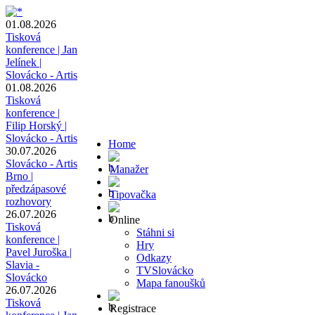
01.08.2026
Tisková
konference | Jan
Jelínek |
Slovácko - Artis
01.08.2026
Tisková
konference |
Filip Horský |
Slovácko - Artis
Home
30.07.2026
Slovácko - Artis
Manažer
Brno |
předzápasové
Tipovačka
rozhovory
26.07.2026
Online
Tisková
Stáhni si
konference |
Hry
Pavel Juroška |
Odkazy
Slavia -
TVSlovácko
Slovácko
Mapa fanoušků
26.07.2026
Tisková
Registrace