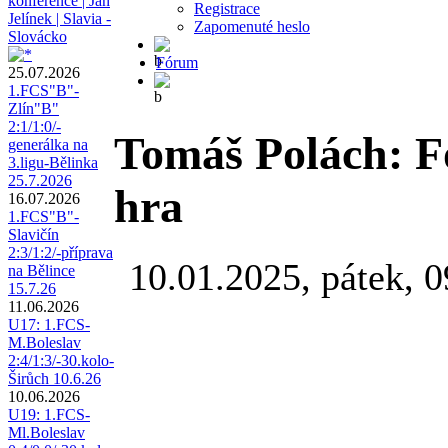
konference | Jan
Registrace
Jelínek | Slavia -
Zapomenuté heslo
Slovácko
Fórum
25.07.2026
1.FCS"B"-
Zlín"B"
2:1/1:0/-
Tomáš Polách: Fo
generálka na
3.ligu-Bělinka
25.7.2026
hra
16.07.2026
1.FCS"B"-
Slavičín
2:3/1:2/-příprava
10.01.2025, pátek, 0
na Bělince
15.7.26
11.06.2026
U17: 1.FCS-
M.Boleslav
2:4/1:3/-30.kolo-
Širůch 10.6.26
10.06.2026
U19: 1.FCS-
Ml.Boleslav