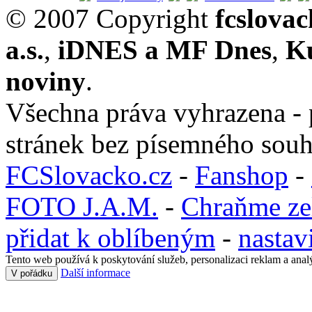
© 2007 Copyright
fcslova
a.s.
,
iDNES a MF Dnes
,
K
noviny
.
Všechna práva vyhrazena - 
stránek bez písemného souh
FCSlovacko.cz
-
Fanshop
-
FOTO J.A.M.
-
Chraňme ze
přidat k oblíbeným
-
nastav
Tento web používá k poskytování služeb, personalizaci reklam a anal
Další informace
V pořádku