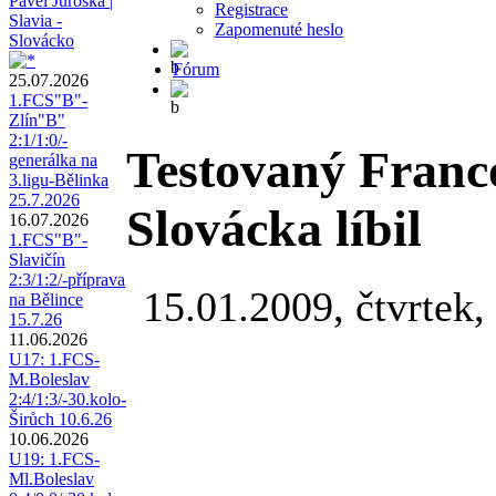
Pavel Juroška |
Registrace
Slavia -
Zapomenuté heslo
Slovácko
Fórum
25.07.2026
1.FCS"B"-
Zlín"B"
2:1/1:0/-
Testovaný Franc
generálka na
3.ligu-Bělinka
25.7.2026
Slovácka líbil
16.07.2026
1.FCS"B"-
Slavičín
2:3/1:2/-příprava
15.01.2009, čtvrtek,
na Bělince
15.7.26
11.06.2026
U17: 1.FCS-
M.Boleslav
2:4/1:3/-30.kolo-
Širůch 10.6.26
10.06.2026
U19: 1.FCS-
Ml.Boleslav