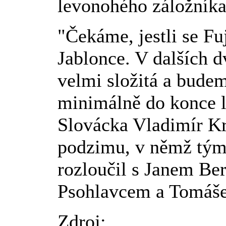
levonohého záložníka
"Čekáme, jestli se Fu
Jablonce. V dalších d
velmi složitá a bude
minimálně do konce l
Slovácka Vladimír Kr
podzimu, v němž tým 
rozloučil s Janem B
Psohlavcem a Tomáš
Zdroj: