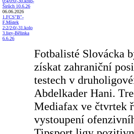
0:4/0:0/-30.kolo-
Širůch 10.6.26
06.06.2026
1.FCS"B"-
F.Místek
2:2/2:0/-31.kolo
3.ligy-Bělinka
6.6.26
Fotbalisté Slovácka 
získat zahraniční pos
testech v druholigov
Abdelkader Hani. Tre
Mediafax ve čtvrtek ř
vystoupení ofenzivní
Tipsport ligy pozitiv