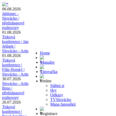
06.08.2026
Jablonec -
Slovácko |
předzápasové
rozhovory
01.08.2026
Tisková
konference | Jan
Jelínek |
Slovácko - Artis
Home
01.08.2026
Tisková
Manažer
konference |
Filip Horský |
Tipovačka
Slovácko - Artis
30.07.2026
Online
Slovácko - Artis
Stáhni si
Brno |
Hry
předzápasové
Odkazy
rozhovory
TVSlovácko
26.07.2026
Mapa fanoušků
Tisková
konference |
Registrace