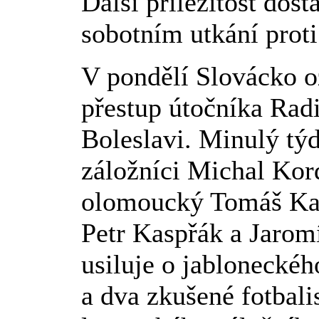
Další příležitost dos
sobotním utkání proti
V pondělí Slovácko o
přestup útočníka Ra
Boleslavi. Minulý tý
záložníci Michal Kor
olomoucký Tomáš Kazá
Petr Kaspřák a Jarom
usiluje o jabloneckéh
a dva zkušené fotbali