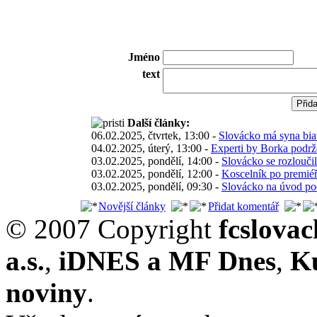
Jméno
text
Další články:
06.02.2025, čtvrtek, 13:00 -
Slovácko má syna bia
04.02.2025, úterý, 13:00 -
Experti by Borka podržel
03.02.2025, pondělí, 14:00 -
Slovácko se rozloučil
03.02.2025, pondělí, 12:00 -
Koscelník po premiéř
03.02.2025, pondělí, 09:30 -
Slovácko na úvod pod
Novější články
Přidat komentář
© 2007 Copyright
fcslova
a.s.
,
iDNES a MF Dnes
,
K
noviny
.