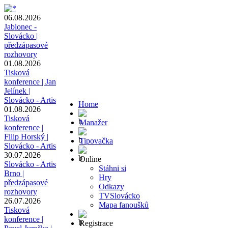
06.08.2026
Jablonec -
Slovácko |
předzápasové
rozhovory
01.08.2026
Tisková
konference | Jan
Jelínek |
Slovácko - Artis
Home
01.08.2026
Tisková
Manažer
konference |
Filip Horský |
Tipovačka
Slovácko - Artis
30.07.2026
Online
Slovácko - Artis
Stáhni si
Brno |
Hry
předzápasové
Odkazy
rozhovory
TVSlovácko
26.07.2026
Mapa fanoušků
Tisková
konference |
Registrace