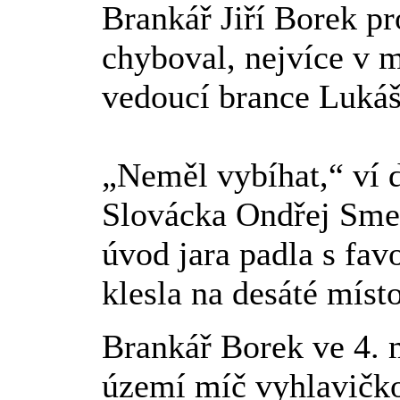
Brankář Jiří Borek pr
chyboval, nejvíce v 
vedoucí brance Lukáš
„Neměl vybíhat,“ ví d
Slovácka Ondřej Smet
úvod jara padla s fav
klesla na desáté místo
Brankář Borek ve 4.
území míč vyhlavičko