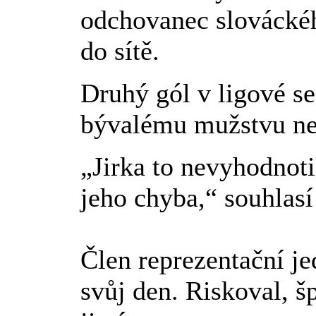
odchovanec slováckéh
do sítě.
Druhý gól v ligové s
bývalému mužstvu nes
„Jirka to nevyhodnoti
jeho chyba,“ souhlasí
Člen reprezentační j
svůj den. Riskoval, š