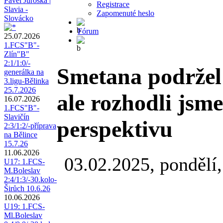
Pavel Juroška |
Registrace
Slavia -
Zapomenuté heslo
Slovácko
Fórum
25.07.2026
1.FCS"B"-
Zlín"B"
2:1/1:0/-
Smetana podržel
generálka na
3.ligu-Bělinka
25.7.2026
ale rozhodli jsm
16.07.2026
1.FCS"B"-
Slavičín
perspektivu
2:3/1:2/-příprava
na Bělince
15.7.26
11.06.2026
03.02.2025, pondělí,
U17: 1.FCS-
M.Boleslav
2:4/1:3/-30.kolo-
Širůch 10.6.26
10.06.2026
U19: 1.FCS-
Ml.Boleslav