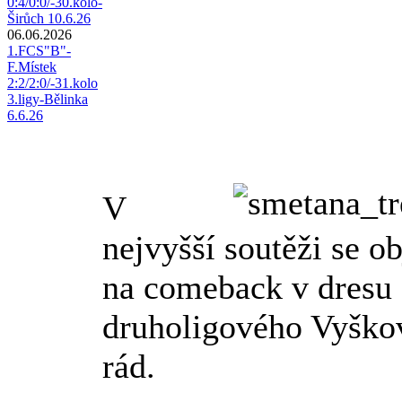
0:4/0:0/-30.kolo-
Širůch 10.6.26
06.06.2026
1.FCS"B"-
F.Místek
2:2/2:0/-31.kolo
3.ligy-Bělinka
6.6.26
V
nejvyšší soutěži se ob
na comeback v dresu 
druholigového Vyško
rád.