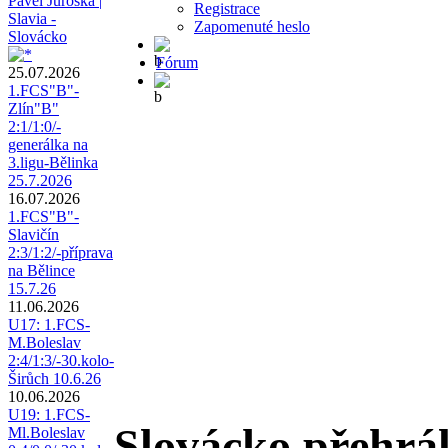
Pavel Juroška |
Registrace
Slavia -
Zapomenuté heslo
Slovácko
Fórum
25.07.2026
1.FCS"B"-
Zlín"B"
2:1/1:0/-
generálka na
3.ligu-Bělinka
25.7.2026
16.07.2026
1.FCS"B"-
Slavičín
2:3/1:2/-příprava
na Bělince
15.7.26
11.06.2026
U17: 1.FCS-
M.Boleslav
2:4/1:3/-30.kolo-
Širůch 10.6.26
10.06.2026
U19: 1.FCS-
Slovácko přehrál
Ml.Boleslav