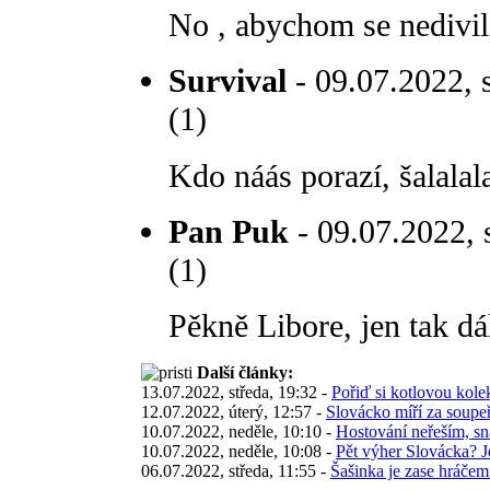
No , abychom se nedivil
Survival
- 09.07.2022, 
(1)
Kdo náás porazí, šalalal
Pan Puk
- 09.07.2022, 
(1)
Pěkně Libore, jen tak dá
Další články:
13.07.2022, středa, 19:32 -
Pořiď si kotlovou kolek
12.07.2022, úterý, 12:57 -
Slovácko míří za soupeř
10.07.2022, neděle, 10:10 -
Hostování neřeším, sn
10.07.2022, neděle, 10:08 -
Pět výher Slovácka? J
06.07.2022, středa, 11:55 -
Šašinka je zase hráčem