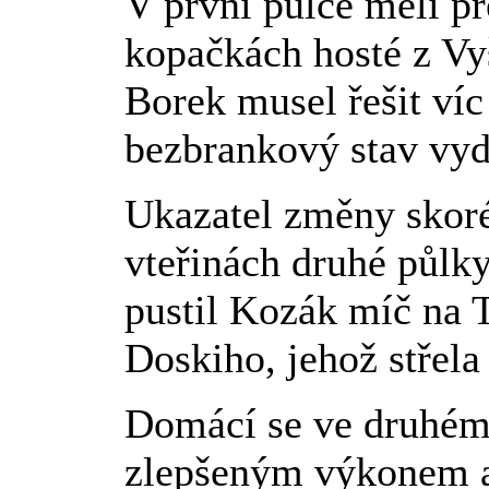
V první půlce měli př
kopačkách hosté z V
Borek musel řešit víc
bezbrankový stav vyd
Ukazatel změny skoré
vteřinách druhé půlky
pustil Kozák míč na T
Doskiho, jehož střela 
Domácí se ve druhém 
zlepšeným výkonem a 