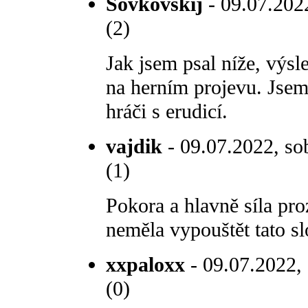
Šovkovskij
- 09.07.2022
(2)
Jak jsem psal níže, výsl
na herním projevu. Jse
hráči s erudicí.
vajdik
- 09.07.2022, so
(1)
Pokora a hlavně síla pr
neměla vypouštět tato s
xxpaloxx
- 09.07.2022, 
(0)