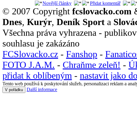
Novější články
Přidat komentář
© 2007 Copyright
fcslovacko.com
Dnes
,
Kurýr
,
Deník Sport
a
Slová
Všechna práva vyhrazena - publikov
souhlasu je zakázáno
FCSlovacko.cz
-
Fanshop
-
Fanatic
FOTO J.A.M.
-
Chraňme zeleň!
-
Ú
přidat k oblíbeným
-
nastavit jako 
Tento web používá k poskytování služeb, personalizaci reklam a anal
Další informace
V pořádku