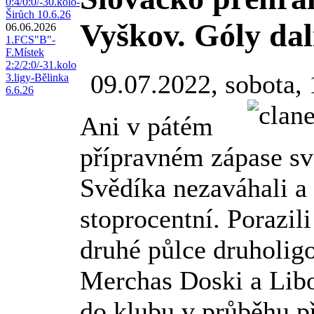
0:4/0:0/-30.kolo-
Širůch 10.6.26
Vyškov. Góly dal
06.06.2026
1.FCS"B"-
F.Místek
2:2/2:0/-31.kolo
09.07.2022, sobota,
3.ligy-Bělinka
6.6.26
Ani v pátém
přípravném zápase sv
Svědíka nezaváhali a 
stoprocentní. Porazi
druhé půlce druholigo
Merchas Doski a Libo
do klubu v průběhu p