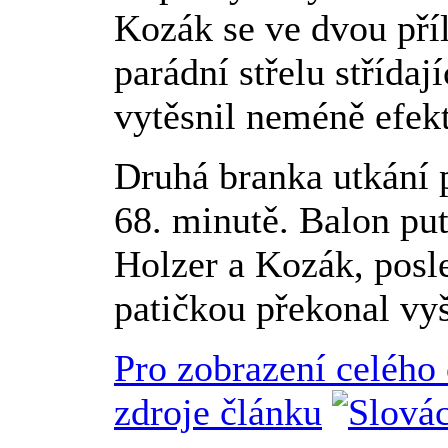
Kozák se ve dvou příl
parádní střelu střída
vytěsnil neméně efek
Druhá branka utkání p
68. minutě. Balon pu
Holzer a Kozák, posl
patičkou překonal vy
Pro zobrazení celého
zdroje článku