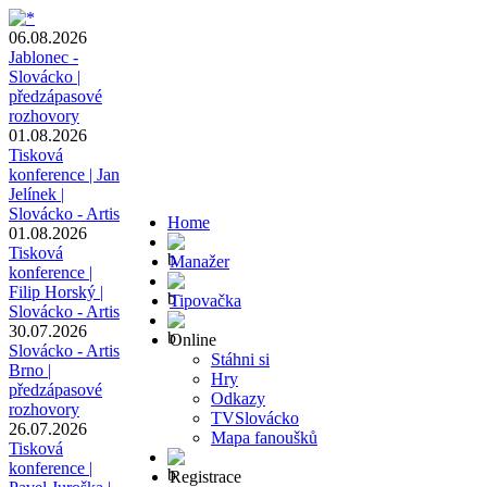
06.08.2026
Jablonec -
Slovácko |
předzápasové
rozhovory
01.08.2026
Tisková
konference | Jan
Jelínek |
Slovácko - Artis
Home
01.08.2026
Tisková
Manažer
konference |
Filip Horský |
Tipovačka
Slovácko - Artis
30.07.2026
Online
Slovácko - Artis
Stáhni si
Brno |
Hry
předzápasové
Odkazy
rozhovory
TVSlovácko
26.07.2026
Mapa fanoušků
Tisková
konference |
Registrace