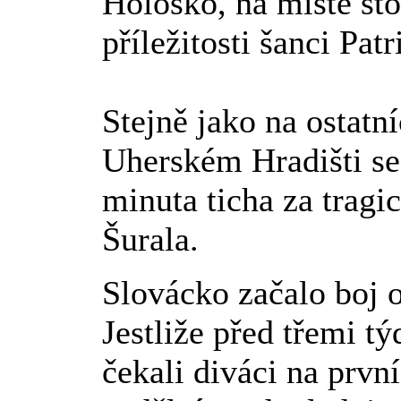
Hološko, na místě sto
příležitosti šanci Pat
Stejně jako na ostatn
Uherském Hradišti se
minuta ticha za tragi
Šurala.
Slovácko začalo boj 
Jestliže před třemi tý
čekali diváci na prvn