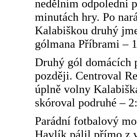
nedělním odpoledni př
minutách hry. Po nará
Kalabiškou druhý jme
gólmana Příbrami – 1
Druhý gól domácích p
později. Centroval R
úplně volny Kalabiška
skóroval podruhé – 2:
Parádní fotbalový mo
Havlík pálil přímo z 