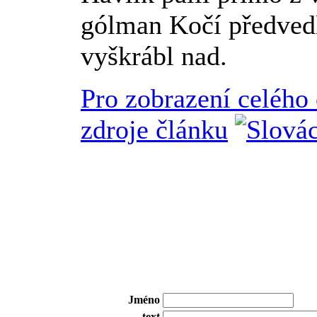
gólman Kočí předvedl
vyškrábl nad.
Pro zobrazení celého
zdroje článku
Jméno
text