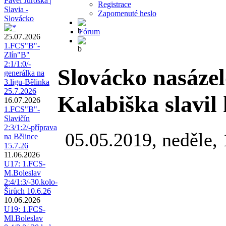
Pavel Juroška |
Registrace
Slavia -
Zapomenuté heslo
Slovácko
Fórum
25.07.2026
1.FCS"B"-
Zlín"B"
2:1/1:0/-
Slovácko nasázel
generálka na
3.ligu-Bělinka
25.7.2026
Kalabiška slavil 
16.07.2026
1.FCS"B"-
Slavičín
2:3/1:2/-příprava
05.05.2019, neděle,
na Bělince
15.7.26
11.06.2026
U17: 1.FCS-
M.Boleslav
2:4/1:3/-30.kolo-
Širůch 10.6.26
10.06.2026
U19: 1.FCS-
Ml.Boleslav