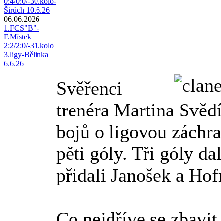
0:4/0:0/-30.kolo-
Širůch 10.6.26
06.06.2026
1.FCS"B"-
F.Místek
2:2/2:0/-31.kolo
3.ligy-Bělinka
6.6.26
Svěřenci
trenéra Martina Svědí
bojů o ligovou záchr
pěti góly. Tři góly da
přidali Janošek a Ho
Co nejdříve se zbavit