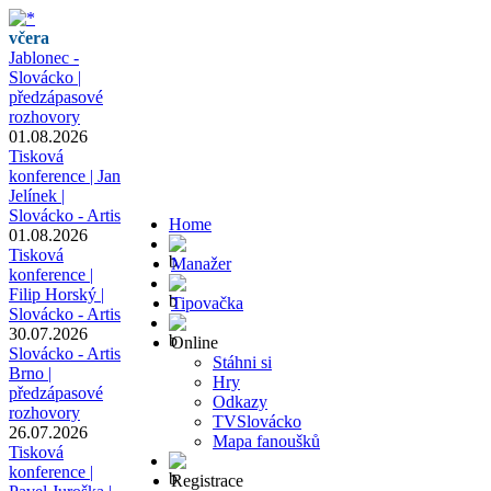
včera
Jablonec -
Slovácko |
předzápasové
rozhovory
01.08.2026
Tisková
konference | Jan
Jelínek |
Slovácko - Artis
Home
01.08.2026
Tisková
Manažer
konference |
Filip Horský |
Tipovačka
Slovácko - Artis
30.07.2026
Online
Slovácko - Artis
Stáhni si
Brno |
Hry
předzápasové
Odkazy
rozhovory
TVSlovácko
26.07.2026
Mapa fanoušků
Tisková
konference |
Registrace