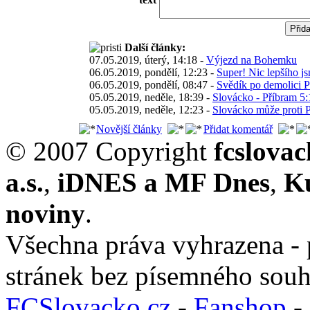
Další články:
07.05.2019, úterý, 14:18 -
Výjezd na Bohemku
06.05.2019, pondělí, 12:23 -
Super! Nic lepšího js
06.05.2019, pondělí, 08:47 -
Svědík po demolici P
05.05.2019, neděle, 18:39 -
Slovácko - Příbram 5:
05.05.2019, neděle, 12:23 -
Slovácko může proti Př
Novější články
Přidat komentář
© 2007 Copyright
fcslova
a.s.
,
iDNES a MF Dnes
,
K
noviny
.
Všechna práva vyhrazena - 
stránek bez písemného souh
FCSlovacko.cz
-
Fanshop
-