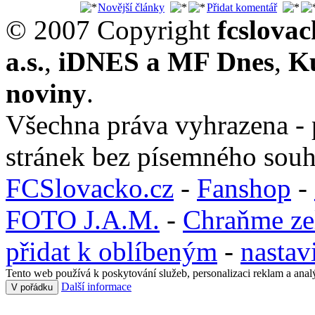
Novější články
Přidat komentář
© 2007 Copyright
fcslova
a.s.
,
iDNES a MF Dnes
,
K
noviny
.
Všechna práva vyhrazena - 
stránek bez písemného souh
FCSlovacko.cz
-
Fanshop
-
FOTO J.A.M.
-
Chraňme ze
přidat k oblíbeným
-
nastav
Tento web používá k poskytování služeb, personalizaci reklam a anal
Další informace
V pořádku