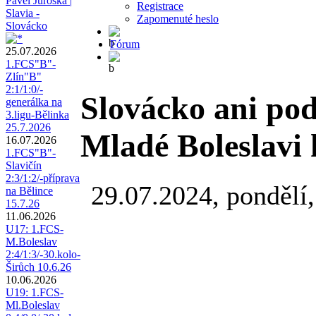
Pavel Juroška |
Registrace
Slavia -
Zapomenuté heslo
Slovácko
Fórum
25.07.2026
1.FCS"B"-
Zlín"B"
2:1/1:0/-
Slovácko ani pod
generálka na
3.ligu-Bělinka
25.7.2026
Mladé Boleslavi 
16.07.2026
1.FCS"B"-
Slavičín
2:3/1:2/-příprava
29.07.2024, pondělí,
na Bělince
15.7.26
11.06.2026
U17: 1.FCS-
M.Boleslav
2:4/1:3/-30.kolo-
Širůch 10.6.26
10.06.2026
U19: 1.FCS-
Ml.Boleslav