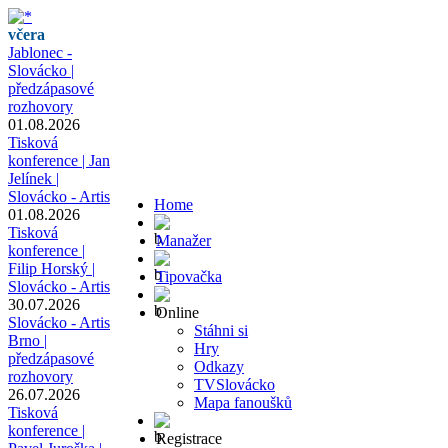
včera
Jablonec -
Slovácko |
předzápasové
rozhovory
01.08.2026
Tisková
konference | Jan
Jelínek |
Slovácko - Artis
Home
01.08.2026
Tisková
Manažer
konference |
Filip Horský |
Tipovačka
Slovácko - Artis
30.07.2026
Online
Slovácko - Artis
Stáhni si
Brno |
Hry
předzápasové
Odkazy
rozhovory
TVSlovácko
26.07.2026
Mapa fanoušků
Tisková
konference |
Registrace