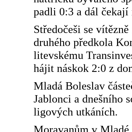
padli 0:3 a dál čekají
Středočeši se vítězně 
druhého předkola Kon
litevskému Transinves
hájit náskok 2:0 z do
Mladá Boleslav částe
Jablonci a dnešního 
ligových utkáních.
Moravanům v Mladé B