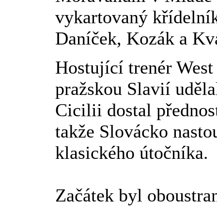
vykartovaný křídelník
Daníček, Kozák a Kv
Hostující trenér West
pražskou Slavií uděl
Cicilii dostal předno
takže Slovácko nastou
klasického útočníka.
Začátek byl oboustra