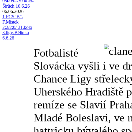
0:4/0:0/-30.kolo-
Širůch 10.6.26
06.06.2026
1.FCS"B"-
F.Místek
2:2/2:0/-31.kolo
3.ligy-Bělinka
6.6.26
Fotbalisté
Slovácka vyšli i ve 
Chance Ligy střeleck
Uherského Hradiště 
remíze se Slavií Prah
Mladé Boleslavi, ve 
hattricku bývalého s