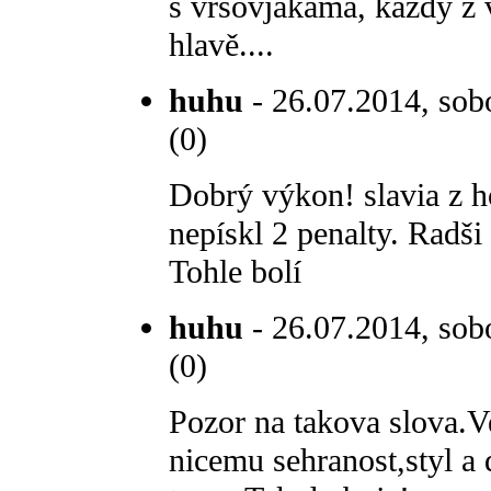
s vršovjákama, každý z v
hlavě....
huhu
- 26.07.2014, sob
(0)
Dobrý výkon! slavia z 
nepískl 2 penalty. Radš
Tohle bolí
huhu
- 26.07.2014, sobo
(0)
Pozor na takova slova.V
nicemu sehranost,styl a 