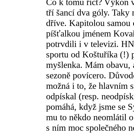
Co k tomu říct? Výkon v
tří šancí dva góly. Taky 
dříve. Kapitolou samou 
píšťalkou jménem Kovaří
potrvdili i v televizi.
sportu od Koštuříka (!) 
myšlenka. Mám obavu, a
sezoně povícero. Důvode
možná i to, že hlavním 
odpískal (resp. neodpísk
pomáhá, když jsme se Sy
mu to někdo neomlátil o
s ním moc společného n