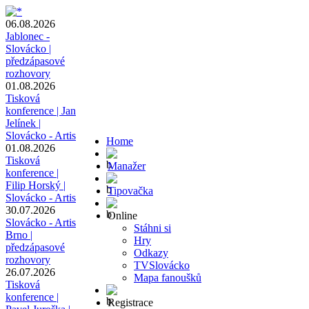
06.08.2026
Jablonec -
Slovácko |
předzápasové
rozhovory
01.08.2026
Tisková
konference | Jan
Jelínek |
Slovácko - Artis
Home
01.08.2026
Tisková
Manažer
konference |
Filip Horský |
Tipovačka
Slovácko - Artis
30.07.2026
Online
Slovácko - Artis
Stáhni si
Brno |
Hry
předzápasové
Odkazy
rozhovory
TVSlovácko
26.07.2026
Mapa fanoušků
Tisková
konference |
Registrace