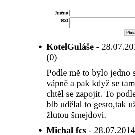
Jméno
text
KotelGuláše
- 28.07.20
(0)
Podle mě to bylo jedno 
vápně a pak když se tam 
chtěl se zapojit. To pod
blb udělal to gesto,tak u
žlutou šmejdovi.
Michal fcs
- 28.07.2014