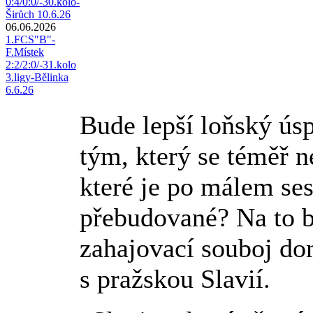
0:4/0:0/-30.kolo-
Širůch 10.6.26
06.06.2026
1.FCS"B"-
F.Místek
2:2/2:0/-31.kolo
3.ligy-Bělinka
6.6.26
Bude lepší loňský ús
tým, který se téměř 
které je po málem se
přebudované? Na to 
zahajovací souboj do
s pražskou Slavií.