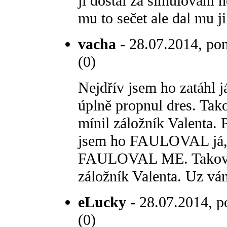
ji dostal za simulování 
mu to sečet ale dal mu j
vacha
- 28.07.2014, pon
(0)
Nejdřív jsem ho zatáhl j
úplně propnul dres. Tako
mínil záložník Valenta. 
jsem ho FAULOVAL já, a
FAULOVAL ME. Takové p
záložník Valenta. Uz vá
eLucky
- 28.07.2014, p
(0)