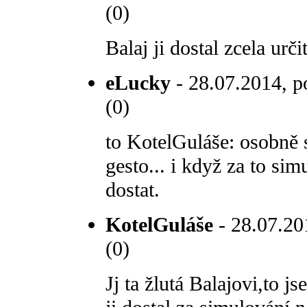
(0)
Balaj ji dostal zcela urči
eLucky
- 28.07.2014, p
(0)
to KotelGuláše: osobně s
gesto... i když za to si
dostat.
KotelGuláše
- 28.07.20
(0)
Jj ta žlutá Balajovi,to j