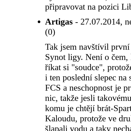
připravovat na pozici L
Artigas
- 27.07.2014, n
(0)
Tak jsem navštívil prvn
Synot ligy. Není o čem,
říkat si "soudce", protož
i ten poslední slepec na
FCS a neschopnost je pr
nic, takže jesli takové
komu je chtějí brát-Spar
Kaloudu, protože ve dru
šlapali vodu a taky nech