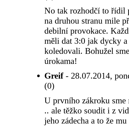
No tak rozhodčí to řídil
na druhou stranu mile př
debilní provokace. Každ
měli dat 3:0 jak dycky a 
koledovali. Bohužel sme j
úrokama!
Greif
- 28.07.2014, pond
(0)
U prvního zákroku sme m
.. ale těžko soudit i z v
jeho zádecha a to že mu p