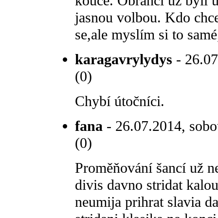
kouče. Obránci už byli 
jasnou volbou. Kdo chc
se,ale myslím si to samé,
karagavrylydys
- 26.07
(0)
Chybí útočníci.
fana
- 26.07.2014, sobo
(0)
Proměňování šancí už ne
divis davno stridat kalo
neumija prihrat slavia d