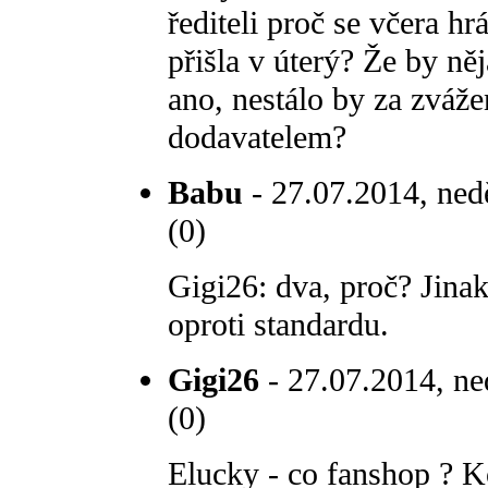
řediteli proč se včera hr
přišla v úterý? Že by n
ano, nestálo by za zvážen
dodavatelem?
Babu
- 27.07.2014, ned
(0)
Gigi26: dva, proč? Jina
oproti standardu.
Gigi26
- 27.07.2014, ne
(0)
Elucky - co fanshop ? Ko