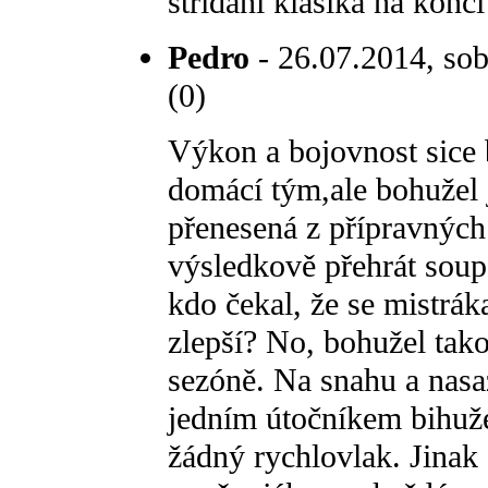
stridani klasika na konc
Pedro
- 26.07.2014, sob
(0)
Výkon a bojovnost sice b
domácí tým,ale bohužel j
přenesená z přípravných
výsledkově přehrát soupe
kdo čekal, že se mistrá
zlepší? No, bohužel tak
sezóně. Na snahu a nasa
jedním útočníkem bihuže
žádný rychlovlak. Jinak 