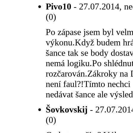
Pivo10
- 27.07.2014, ne
(0)
Po zápase jsem byl velm
výkonu.Když budem hrát
šance tak se body dostav
nemá logiku.Po shlédnu
rozčarován.Zákroky na D
není faul?!Tímto nechci
nedávat šance ale výsled
Šovkovskij
- 27.07.2014
(0)