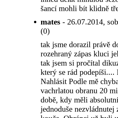
šancí mohli bít klidně tře
mates
- 26.07.2014, sob
(0)
tak jsme dorazil právě 
rozehraný zápas kluci jel
tak jsem si pročítal dik
který se rád podepíši...
Nahlásit Podle mě chyba
vachrlatou obranu 20 mi
době, kdy měli absolutn
jednoduše nezvládnutej 