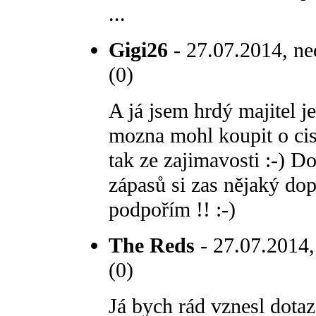
...
Gigi26
- 27.07.2014, ne
(0)
A já jsem hrdý majitel j
mozna mohl koupit o cislo
tak ze zajimavosti :-) D
zápasů si zas nějaký do
podpořím !! :-)
The Reds
- 27.07.2014,
(0)
Já bych rád vznesl dotaz