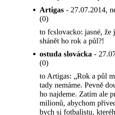
Artigas
- 27.07.2014, n
(0)
to fcslovacko: jasné, že 
shánět ho rok a půl?!
ostuda slovácka
- 27.07
(0)
to Artigas: „Rok a půl m
tady nemáme. Pevně dou
ho najdeme. Zatím ale p
milionů, abychom přived
bych si fotbalistu, kter