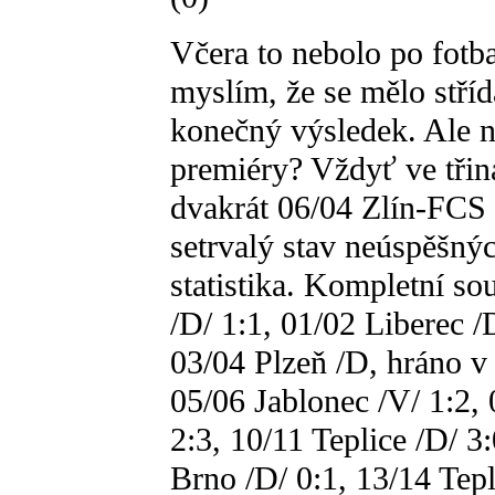
Včera to nebolo po fotba
myslím, že se mělo stříd
konečný výsledek. Ale n
premiéry? Vždyť ve třiná
dvakrát 06/04 Zlín-FCS 
setrvalý stav neúspěšnýc
statistika. Kompletní so
/D/ 1:1, 01/02 Liberec /
03/04 Plzeň /D, hráno v 
05/06 Jablonec /V/ 1:2, 
2:3, 10/11 Teplice /D/ 3
Brno /D/ 0:1, 13/14 Tepl