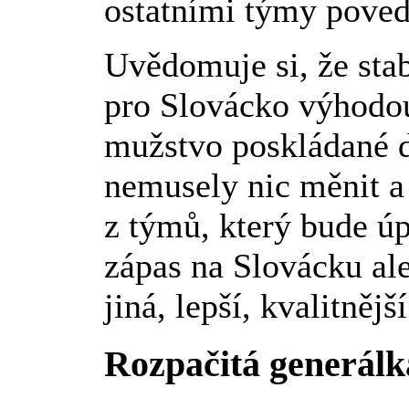
ostatními týmy pove
Uvědomuje si, že sta
pro Slovácko výhodo
mužstvo poskládané d
nemusely nic měnit a 
z týmů, který bude ú
zápas na Slovácku ale
jiná, lepší, kvalitnějš
Rozpačitá generálk