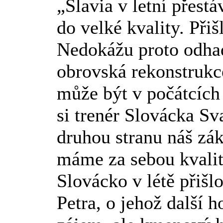
„Slavia v letní přest
do velké kvality. Při
Nedokážu proto odhadn
obrovská rekonstrukc
může být v počátcích
si trenér Slovácka S
druhou stranu náš zá
máme za sebou kvalit
Slovácko v létě přišl
Petra, o jehož další