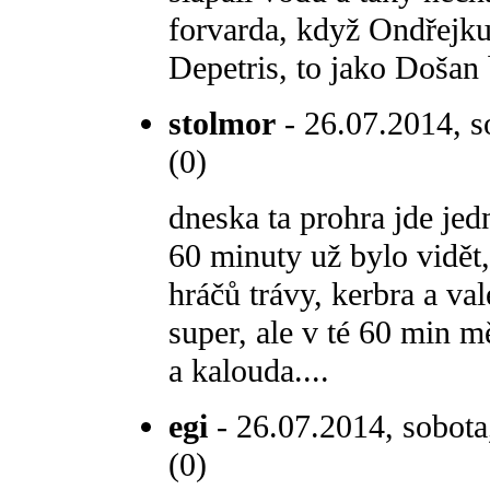
forvarda, když Ondřejk
Depetris, to jako Došan
stolmor
- 26.07.2014, s
(0)
dneska ta prohra jde je
60 minuty už bylo vidět,
hráčů trávy, kerbra a va
super, ale v té 60 min mě
a kalouda....
egi
- 26.07.2014, sobota
(0)