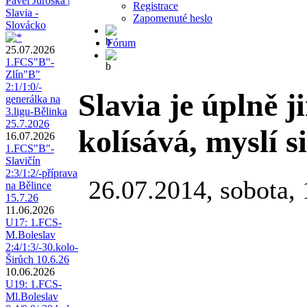
Pavel Juroška |
Registrace
Slavia -
Zapomenuté heslo
Slovácko
Fórum
25.07.2026
1.FCS"B"-
Zlín"B"
2:1/1:0/-
Slavia je úplně 
generálka na
3.ligu-Bělinka
25.7.2026
kolísává, myslí s
16.07.2026
1.FCS"B"-
Slavičín
2:3/1:2/-příprava
26.07.2014, sobota,
na Bělince
15.7.26
11.06.2026
U17: 1.FCS-
M.Boleslav
2:4/1:3/-30.kolo-
Širůch 10.6.26
10.06.2026
U19: 1.FCS-
Ml.Boleslav