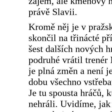
zájem, ale kmenový 
právě Slavii.
Kromě něj je v pražs
skončil na třinácté př
šest dalších nových h
podruhé vrátil trenér
je plná změn a není j
dobu všechno vstřebat
Je tu spousta hráčů, k
nehráli. Uvidíme, jak 