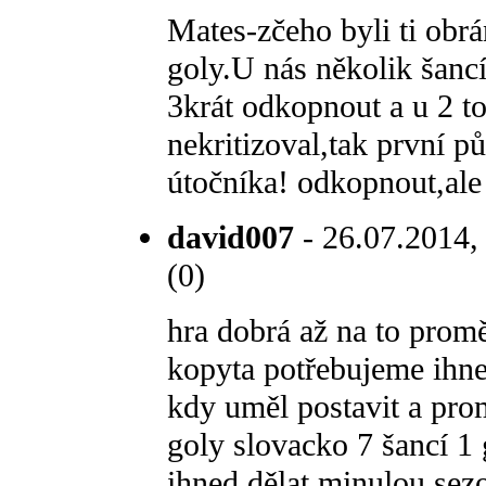
Mates-zčeho byli ti obrá
goly.U nás několik šanc
3krát odkopnout a u 2 t
nekritizoval,tak první p
útočníka! odkopnout,al
david007
- 26.07.2014, 
(0)
hra dobrá až na to prom
kopyta potřebujeme ihne
kdy uměl postavit a pro
goly slovacko 7 šancí 1 
ihned dělat minulou sez