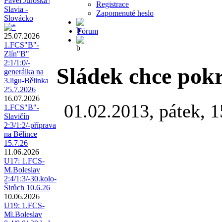
Pavel Juroška |
Registrace
Slavia -
Zapomenuté heslo
Slovácko
Fórum
25.07.2026
1.FCS"B"-
Zlín"B"
2:1/1:0/-
Sládek chce pok
generálka na
3.ligu-Bělinka
25.7.2026
16.07.2026
01.02.2013, pátek, 1
1.FCS"B"-
Slavičín
2:3/1:2/-příprava
na Bělince
15.7.26
11.06.2026
U17: 1.FCS-
M.Boleslav
2:4/1:3/-30.kolo-
Širůch 10.6.26
10.06.2026
U19: 1.FCS-
Ml.Boleslav