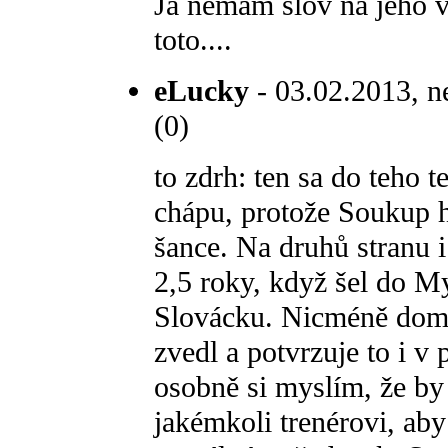
Já nemám slov na jeho 
toto....
eLucky
- 03.02.2013, n
(0)
to zdrh: ten sa do teho t
chápu, protože Soukup 
šance. Na druhů stranu 
2,5 roky, když šel do My
Slovácku. Nicméně doma
zvedl a potvrzuje to i v 
osobně si myslím, že by
jakémkoli trenérovi, aby