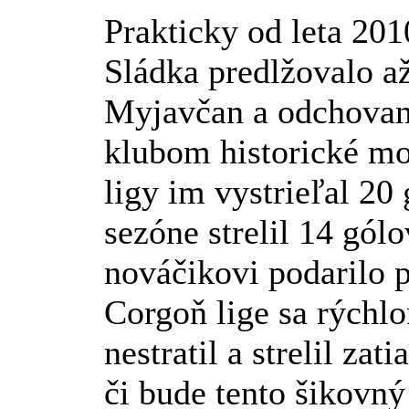
Prakticky od leta 201
Sládka predlžovalo a
Myjavčan a odchovane
klubom historické m
ligy im vystrieľal 20
sezóne strelil 14 gólo
nováčikovi podarilo p
Corgoň lige sa rýchlo
nestratil a strelil za
či bude tento šikovný