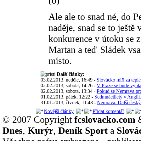
(0)
Ale ale to snad né, do P
naděje, snad se to ještě
konkurence v útoku se z
Martan a ted' Sládek vsad
místo.
Další články:
03.02.2013, neděle, 16:49 -
Slovácko míří za tepl
02.02.2013, sobota, 14:26 -
V Praze se bude vyhla
02.02.2013, sobota, 13:34 -
Pokud se Nemrava pros
01.02.2013, pátek, 12:22 -
Sedmnáctiletý v Angli
31.01.2013, čtvrtek, 11:48 -
Nemrava. Další český 
Novější články
Přidat komentář
© 2007 Copyright
fcslovacko.com
Dnes
,
Kurýr
,
Deník Sport
a
Slová