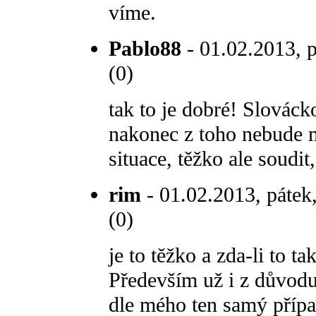
víme.
Pablo88
- 01.02.2013, p
(0)
tak to je dobré! Slováck
nakonec z toho nebude m
situace, těžko ale soudit
rim
- 01.02.2013, pátek
(0)
je to těžko a zda-li to t
Především už i z důvodu 
dle mého ten samý přípa