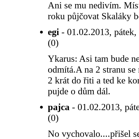
Ani se mu nedivím. Míst
roku půjčovat Skaláky be
egi
- 01.02.2013, pátek,
(0)
Ykarus: Asi tam bude ne
odmítá.A na 2 stranu se
2 krát do řiti a ted ke k
pujde o dům dál.
pajca
- 01.02.2013, pát
(0)
No vychovalo....přišel s