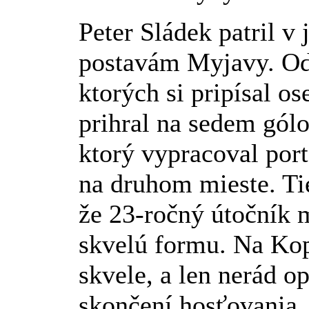
Peter Sládek patril v
postavám Myjavy. Od
ktorých si pripísal o
prihral na sedem gólo
ktorý vypracoval port
na druhom mieste. Tie
že 23-ročný útočník 
skvelú formu. Na Kopa
skvele, a len nerád o
skončení hosťovania.