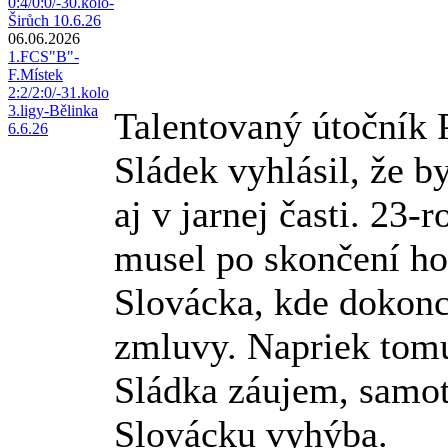
0:4/0:0/-30.kolo-
Širůch 10.6.26
06.06.2026
1.FCS"B"-
F.Místek
2:2/2:0/-31.kolo
3.ligy-Bělinka
Talentovaný útočník 
6.6.26
Sládek vyhlásil, že 
aj v jarnej časti. 23-
musel po skončení ho
Slovácka, kde dokonc
zmluvy. Napriek tomu
Sládka záujem, samot
Slovácku vyhýba.