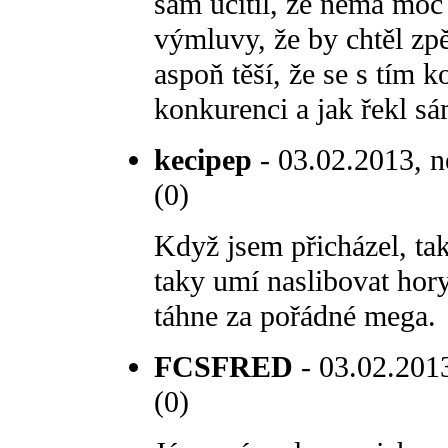
sám ucítil, že nemá moc 
výmluvy, že by chtěl zpě
aspoň těší, že se s tím k
konkurenci a jak řekl sá
kecipep
- 03.02.2013, n
(0)
Když jsem přicházel, ta
taky umí naslibovat hory
táhne za pořádné mega.
FCSFRED
- 03.02.2013
(0)