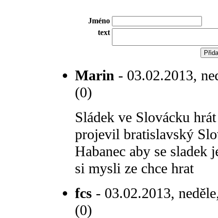
Jméno
text
Marin
- 03.02.2013, ne
(0)
Sládek ve Slovácku hrát
projevil bratislavský Sl
Habanec aby se sladek j
si mysli ze chce hrat
fcs
- 03.02.2013, neděle
(0)