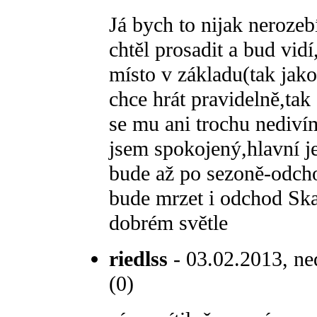
Já bych to nijak nerozebí
chtěl prosadit a bud vidí
místo v základu(tak jak
chce hrát pravidelně,tak
se mu ani trochu nedivím
jsem spokojený,hlavní je
bude až po sezoně-odch
bude mrzet i odchod Ska
dobrém světle
riedlss
- 03.02.2013, ne
(0)