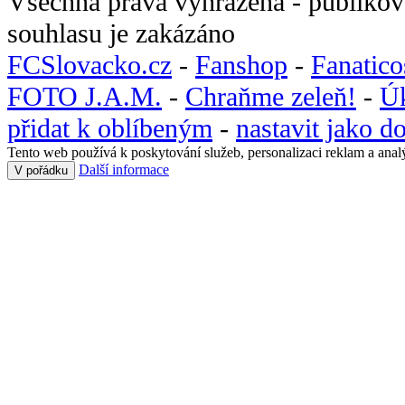
Všechna práva vyhrazena - publikov
souhlasu je zakázáno
FCSlovacko.cz
-
Fanshop
-
Fanatic
FOTO J.A.M.
-
Chraňme zeleň!
-
Ú
přidat k oblíbeným
-
nastavit jako 
Tento web používá k poskytování služeb, personalizaci reklam a anal
Další informace
V pořádku