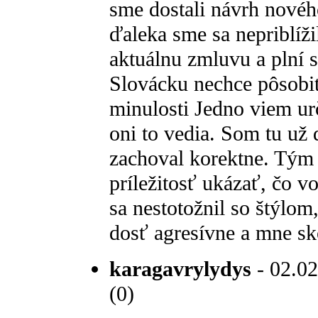
sme dostali návrh nového
ďaleka sme sa nepriblíži
aktuálnu zmluvu a plní s
Slovácku nechce pôsobiť
minulosti Jedno viem ur
oni to vedia. Som tu už
zachoval korektne. Tým 
príležitosť ukázať, čo v
sa nestotožnil so štýlom,
dosť agresívne a mne sk
karagavrylydys
- 02.02
(0)