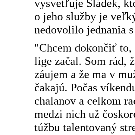
vysvetľuje Sládek, kt
o jeho služby je veľk
nedovolilo jednania 
"Chcem dokončiť to, 
lige začal. Som rád,
záujem a že ma v muž
čakajú. Počas víkend
chalanov a celkom ra
medzi nich už čoskoro
túžbu talentovaný str