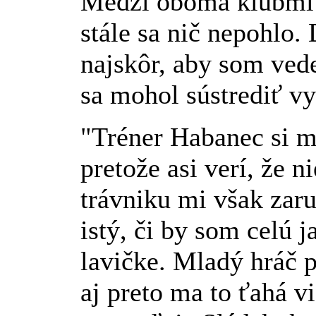
Medzi oboma klubmi 
stále sa nič nepohlo. 
najskôr, aby som ved
sa mohol sústrediť vy
"Tréner Habanec si m
pretože asi verí, že 
trávniku mi však zaru
istý, či by som celú j
lavičke. Mladý hráč 
aj preto ma to ťahá v