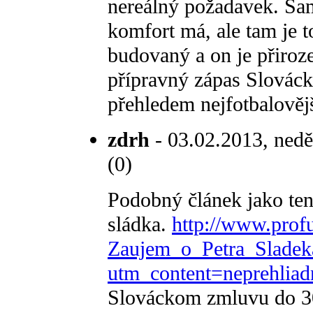
nereálný požadavek. Sa
komfort má, ale tam je 
budovaný a on je přiroz
přípravný zápas Slováck
přehledem nejfotbalově
zdrh
- 03.02.2013, nedě
(0)
Podobný článek jako tent
sládka.
http://www.profu
Zaujem_o_Petra_Sladek
utm_content=neprehliadn
Slováckom zmluvu do 30