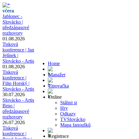
včera
Jablonec -
Slovácko |
předzápasové
rozhovory
01.08.2026
Tisková
konference | Jan
Jelínek |
Slovácko - Artis
Home
01.08.2026
Tisková
Manažer
konference |
Filip Horský |
Tipovačka
Slovácko - Artis
30.07.2026
Online
Slovácko - Artis
Stáhni si
Brno |
Hry
předzápasové
Odkazy
rozhovory
TVSlovácko
26.07.2026
Mapa fanoušků
Tisková
konference |
Registrace