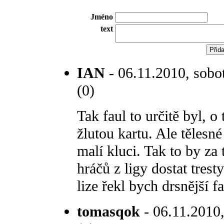
Jméno
text
IAN
- 06.11.2010, sobo
(0)
Tak faul to určitě byl, 
žlutou kartu. Ale těles
malí kluci. Tak to by za
hráčů z ligy dostat trest
lize řekl bych drsnější fa
tomasqok
- 06.11.2010,