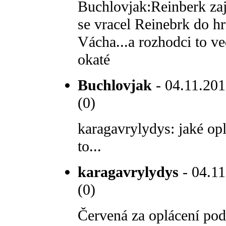
Buchlovjak:Reinberk za
se vracel Reinebrk do hr
Vácha...a rozhodci to ve
okaté
Buchlovjak
- 04.11.2010
(0)
karagavrylydys: jaké op
to...
karagavrylydys
- 04.11
(0)
Červená za oplácení pod