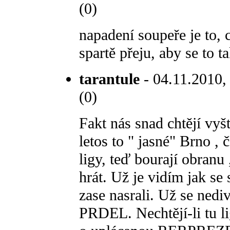
(0)
napadení soupeře je to, 
spartě přeju, aby se to t
tarantule
- 04.11.2010, 
(0)
Fakt nás snad chtějí vyš
letos to " jasné" Brno , 
ligy, teď bourají obranu
hrát. Už je vidím jak se 
zase nasrali. Už se nediv
PRDEL. Nechtějí-li tu l