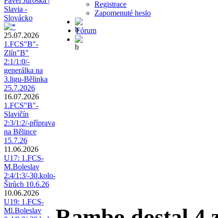
Pavel Juroška |
Registrace
Slavia -
Zapomenuté heslo
Slovácko
Fórum
25.07.2026
1.FCS"B"-
Zlín"B"
2:1/1:0/-
generálka na
3.ligu-Bělinka
25.7.2026
16.07.2026
1.FCS"B"-
Slavičín
2:3/1:2/-příprava
na Bělince
15.7.26
11.06.2026
U17: 1.FCS-
M.Boleslav
2:4/1:3/-30.kolo-
Širůch 10.6.26
10.06.2026
U19: 1.FCS-
Rambo dostal 4 
Ml.Boleslav