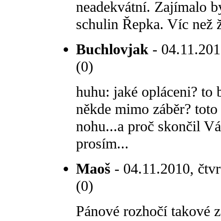
neadekvátní. Zajímalo b
schulin Řepka. Víc než žl
Buchlovjak
- 04.11.2010
(0)
huhu: jaké opláceni? to b
někde mimo záběr? toto 
nohu...a proč skončil V
prosím...
Maoš
- 04.11.2010, čtvr
(0)
Pánové rozhočí takové z