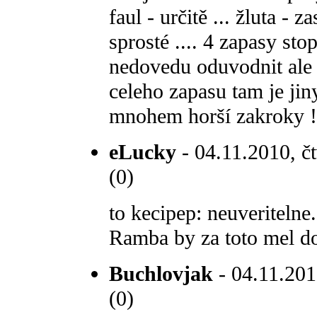
faul - určitě ... žluta - 
sprosté .... 4 zapasy stop
nedovedu oduvodnit ale 
celeho zapasu tam je jiny
mnohem horší zakroky !
eLucky
- 04.11.2010, čt
(0)
to kecipep: neuveritelne
Ramba by za toto mel do
Buchlovjak
- 04.11.2010
(0)