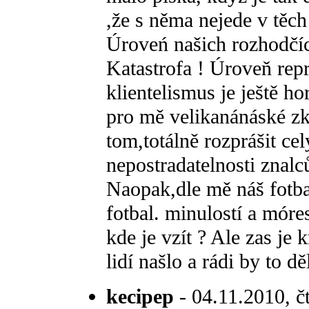
,že s něma nejede v těch
Úroveń našich rozhodčí
Katastrofa ! Úroveň repr
klientelismus je ještě h
pro mě velikanánáské z
tom,totálně rozprášit ce
nepostradatelnosti znalc
Naopak,dle mě náš fotbal
fotbal. minulostí a móre
kde je vzít ? Ale zas je 
lidí našlo a rádi by to děl
kecipep
- 04.11.2010, čt