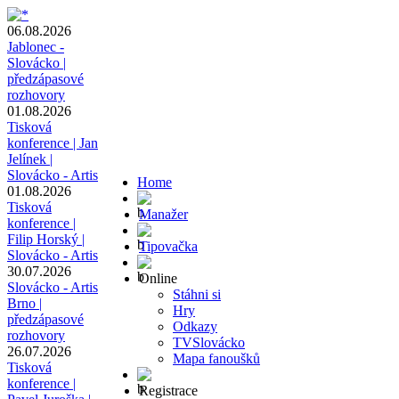
06.08.2026
Jablonec -
Slovácko |
předzápasové
rozhovory
01.08.2026
Tisková
konference | Jan
Jelínek |
Slovácko - Artis
Home
01.08.2026
Tisková
Manažer
konference |
Filip Horský |
Tipovačka
Slovácko - Artis
30.07.2026
Online
Slovácko - Artis
Stáhni si
Brno |
Hry
předzápasové
Odkazy
rozhovory
TVSlovácko
26.07.2026
Mapa fanoušků
Tisková
konference |
Registrace