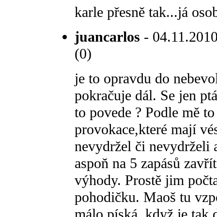
karle přesně tak...já oso
juancarlos
- 04.11.2010
(0)
je to opravdu do nebevo
pokračuje dál. Se jen p
to povede ? Podle mě to
provokace,které mají vés
nevydržel či nevydrželi 
aspoň na 5 zapásů zavřít
výhody. Prostě jim počt
pohodičku. Maoš tu vzp
málo píská, když je tak 