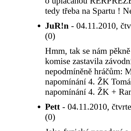
o uplácanou RERPREZENT
tedy třeba na Spartu ! N
JuR!n
- 04.11.2010, čtv
(0)
Hmm, tak se nám pěkně r
komise zastavila závodní
nepodmíněně hráčům: Mi
napomínání 4. ŽK Tomáš
napomínání 4. ŽK + R
Pett
- 04.11.2010, čtvrt
(0)