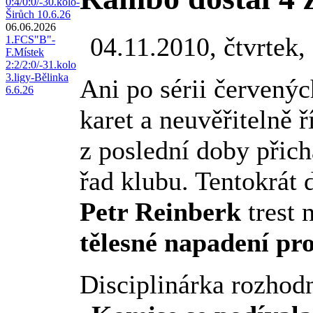
0:4/0:0/-30.kolo-
Širůch 10.6.26
06.06.2026
04.11.2010, čtvrtek,
1.FCS"B"-
F.Místek
2:2/2:0/-31.kolo
3.ligy-Bělinka
Ani po sérii červenýc
6.6.26
karet a neuvěřitelně 
z poslední doby přich
řad klubu. Tentokrát 
Petr Reinberk
trest 
tělesné napadení pro
Disciplinárka rozhodn