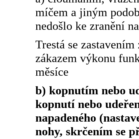
míčem a jiným podob
nedošlo ke zranění n
Trestá se zastavením 
zákazem výkonu funk
měsíce
b) kopnutím nebo u
kopnutí nebo udeře
napadeného (nastav
nohy, skrčením se p