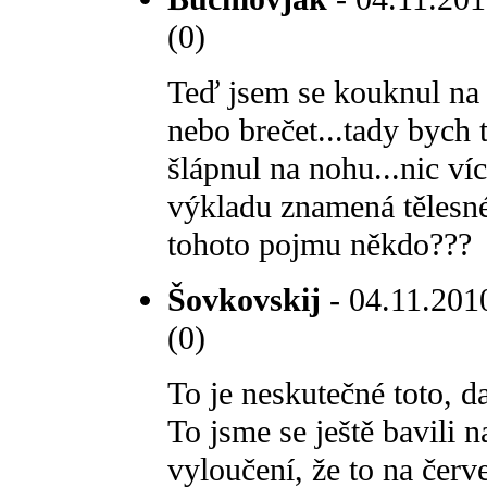
(0)
Teď jsem se kouknul na
nebo brečet...tady bych 
šlápnul na nohu...nic ví
výkladu znamená tělesné
tohoto pojmu někdo???
Šovkovskij
- 04.11.2010
(0)
To je neskutečné toto, d
To jsme se ještě bavili n
vyloučení, že to na čer