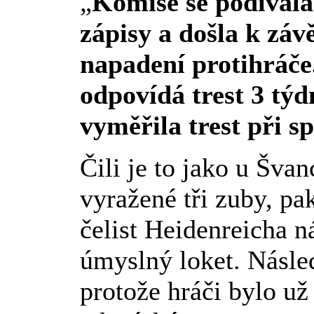
„
Komise se podívala
zápisy a došla k závě
napadení protihráče
odpovídá trest 3 týd
vyměřila trest při s
Čili je to jako u Šva
vyražené tři zuby, pa
čelist Heidenreicha n
úmyslný loket. Násled
protože hráči bylo už