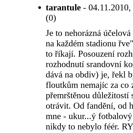
tarantule
- 04.11.2010, 
(0)
Je to nehorázná účelová 
na každém stadionu řve" 
to říkají. Posouzení roz
rozhodnutí srandovní ko
dává na obdiv) je, řekl
floutkům nemajíc za co zí
přemrštěnou důležitostí s
otrávit. Od fandění, od 
mne - ukur...ý fotbalový
nikdy to nebylo féér