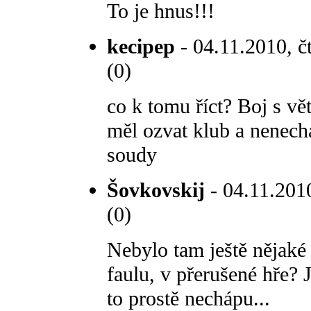
To je hnus!!!
kecipep
- 04.11.2010, čt
(0)
co k tomu říct? Boj s v
měl ozvat klub a nenecha
soudy
Šovkovskij
- 04.11.2010
(0)
Nebylo tam ještě nějaké
faulu, v přerušené hře? 
to prostě nechápu...