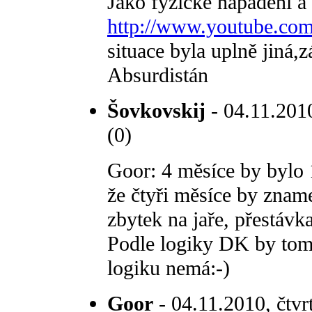
Jako fyzické napadení a 
http://www.youtube.co
situace byla uplně jiná,
Absurdistán
Šovkovskij
- 04.11.2010
(0)
Goor: 4 měsíce by bylo 
že čtyři měsíce by znam
zbytek na jaře, přestávka
Podle logiky DK by tom
logiku nemá:-)
Goor
- 04.11.2010, čtvr