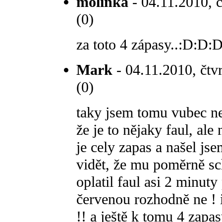
molinka
- 04.11.2010, č
(0)
za toto 4 zápasy..:D:D
Mark
- 04.11.2010, čtvr
(0)
taky jsem tomu vubec ne
že je to nějaky faul, ale
je cely zapas a našel jse
vidět, že mu poměrně 
oplatil faul asi 2 minut
červenou rozhodně ne ! 
!! a ještě k tomu 4 zapas