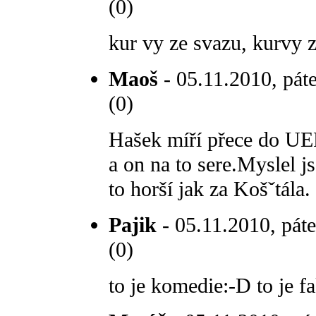
(0)
kur vy ze svazu, kurvy 
Maoš
- 05.11.2010, pát
(0)
Hašek míří přece do UEFY
a on na to sere.Myslel 
to horší jak za Košˇtála.
Pajik
- 05.11.2010, páte
(0)
to je komedie:-D to je f