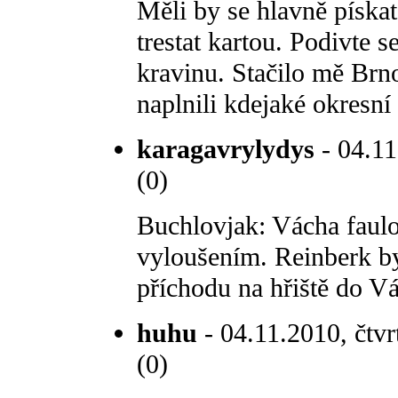
Měli by se hlavně pískat
trestat kartou. Podivte 
kravinu. Stačilo mě Brno
naplnili kdejaké okresní 
karagavrylydys
- 04.11
(0)
Buchlovjak: Vácha faulo
vyloušením. Reinberk by
příchodu na hřiště do Vá
huhu
- 04.11.2010, čtvr
(0)