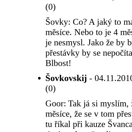
(0)
Šovky: Co? A jaký to má
měsíce. Nebo to je 4 mě
je nesmysl. Jako že by b
přestávky by se nepočíta
Blbost!
Šovkovskij
- 04.11.2010
(0)
Goor: Tak já si myslím, ž
měsíce, že se v tom přes
tu říkal při kauze Švanc