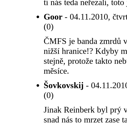
ti nás teda neřezali, to
Goor
- 04.11.2010, čtvr
(0)
ČMFS je banda zmrdů v
nižší hranice!? Kdyby mu
stejně, protože takto ne
měsíce.
Šovkovskij
- 04.11.2010
(0)
Jinak Reinberk byl prý v
snad nás to mrzet zase t