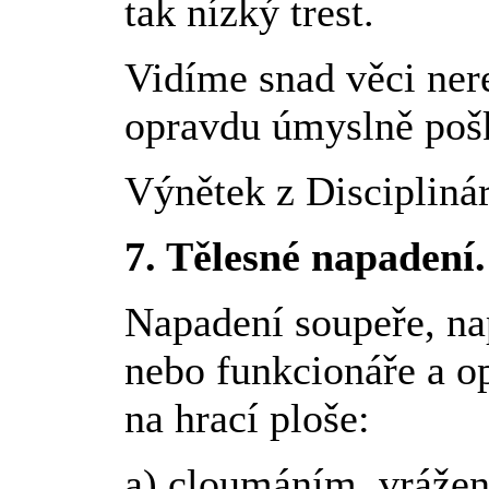
tak nízký trest.
Vidíme snad věci ner
opravdu úmyslně poš
Výnětek z Disciplin
7. Tělesné napadení.
Napadení soupeře, na
nebo funkcionáře a o
na hrací ploše:
a) cloumáním, vráže