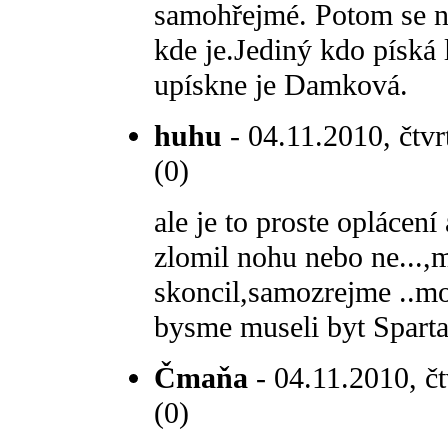
samohřejmé. Potom se ne
kde je.Jediný kdo píská 
upískne je Damková.
huhu
- 04.11.2010, čtvr
(0)
ale je to proste oplácení
zlomil nohu nebo ne...,
skoncil,samozrejme ..moh
bysme museli byt Sparta
Čmaňa
- 04.11.2010, čt
(0)