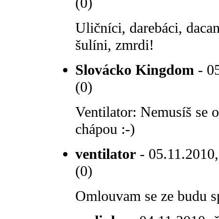
(0)
Uličníci, darebáci, dacan
šulíni, zmrdi!
Slovácko Kingdom
- 05
(0)
Ventilator: Nemusíš se 
chápou :-)
ventilator
- 05.11.2010,
(0)
Omlouvam se ze budu spr