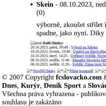
Skein
- 08.10.2023, ned
(0)
výborně, zkoušet střílet 
spadne, jako nyní. Díky
Další články:
20.10.2023, pátek, 09:48 -
Výjezd na Slávku
19.10.2023, čtvrtek, 19:48 -
Úspěch na Slavii při
10.10.2023, úterý, 14:25 -
Upřímný Svědík: Nechc
08.10.2023, neděle, 11:46 -
Manažer Slovácka řádi
08.10.2023, neděle, 11:26 -
Svědík: Zápas proti T
Novější články
Přidat komentář
© 2007 Copyright
fcslovacko.com
Dnes
,
Kurýr
,
Deník Sport
a
Slová
Všechna práva vyhrazena - publikov
souhlasu je zakázáno