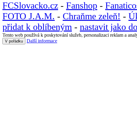
FCSlovacko.cz
-
Fanshop
-
Fanatic
FOTO J.A.M.
-
Chraňme zeleň!
-
Ú
přidat k oblíbeným
-
nastavit jako 
Tento web používá k poskytování služeb, personalizaci reklam a anal
Další informace
V pořádku