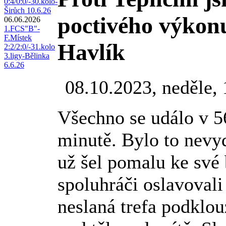
0:4/0:0/-30.kolo-
Širůch 10.6.26
poctivého výkonu
06.06.2026
1.FCS"B"-
F.Místek
Havlík
2:2/2:0/-31.kolo
3.ligy-Bělinka
6.6.26
08.10.2023, neděle, 
Všechno se událo v 5
minutě. Bylo to nevy
už šel pomalu ke své 
spoluhráči oslavoval
neslaná trefa podklo