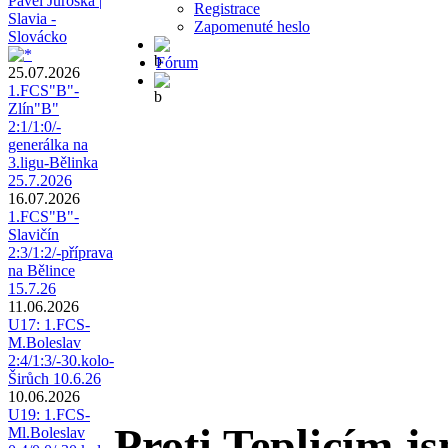
Pavel Juroška |
Registrace
Slavia -
Zapomenuté heslo
Slovácko
Fórum
25.07.2026
1.FCS"B"-
Zlín"B"
2:1/1:0/-
generálka na
3.ligu-Bělinka
25.7.2026
16.07.2026
1.FCS"B"-
Slavičín
2:3/1:2/-příprava
na Bělince
15.7.26
11.06.2026
U17: 1.FCS-
M.Boleslav
2:4/1:3/-30.kolo-
Širůch 10.6.26
10.06.2026
U19: 1.FCS-
Proti Teplicím js
Ml.Boleslav