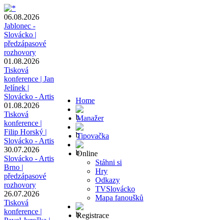
06.08.2026
Jablonec -
Slovácko |
předzápasové
rozhovory
01.08.2026
Tisková
konference | Jan
Jelínek |
Slovácko - Artis
Home
01.08.2026
Tisková
Manažer
konference |
Filip Horský |
Tipovačka
Slovácko - Artis
30.07.2026
Online
Slovácko - Artis
Stáhni si
Brno |
Hry
předzápasové
Odkazy
rozhovory
TVSlovácko
26.07.2026
Mapa fanoušků
Tisková
konference |
Registrace