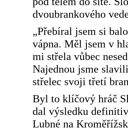
pod tělem do sítě. Sl
dvoubrankového vede
„Přebíral jsem si bal
vápna. Měl jsem v hla
mi střela vůbec nesed
Najednou jsme slavili
střelec svoji třetí br
Byl to klíčový hráč 
dal výsledku definiti
Lubné na Kroměřížsku