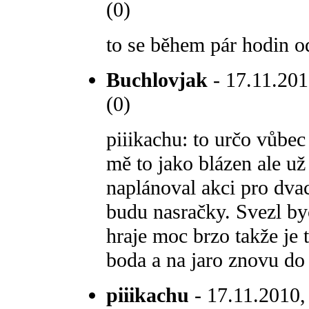
(0)
to se během pár hodin odh
Buchlovjak
- 17.11.201
(0)
piiikachu: to určo vůbec
mě to jako blázen ale u
naplánoval akci pro dvac
budu nasračky. Svezl byc
hraje moc brzo takže je t
boda a na jaro znovu do 
piiikachu
- 17.11.2010, 