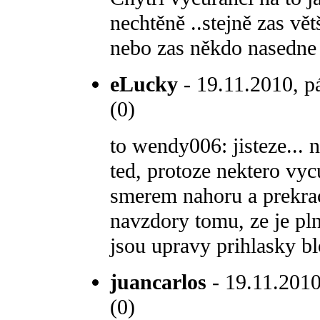
nechtěně ..stejně zas vě
nebo zas někdo nasedne do
eLucky
- 19.11.2010, p
(0)
to wendy006: jisteze...
ted, protoze nektero vyc
smerem nahoru a prekrac
navzdory tomu, ze je pl
jsou upravy prihlasky b
juancarlos
- 19.11.2010
(0)