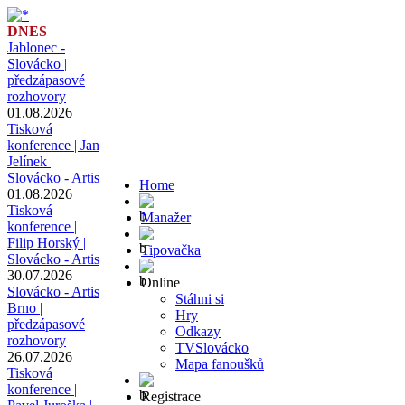
DNES
Jablonec -
Slovácko |
předzápasové
rozhovory
01.08.2026
Tisková
konference | Jan
Jelínek |
Slovácko - Artis
Home
01.08.2026
Tisková
Manažer
konference |
Filip Horský |
Tipovačka
Slovácko - Artis
30.07.2026
Online
Slovácko - Artis
Stáhni si
Brno |
Hry
předzápasové
Odkazy
rozhovory
TVSlovácko
26.07.2026
Mapa fanoušků
Tisková
konference |
Registrace