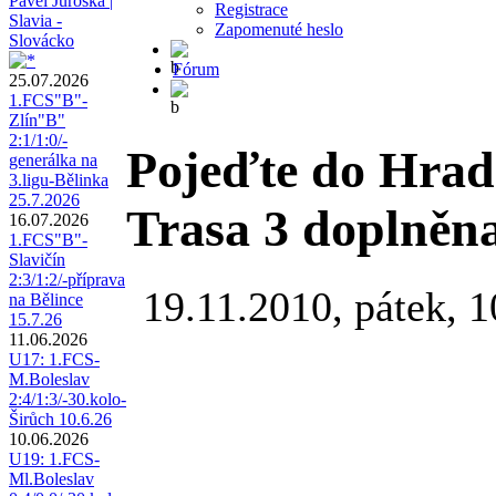
Pavel Juroška |
Registrace
Slavia -
Zapomenuté heslo
Slovácko
Fórum
25.07.2026
1.FCS"B"-
Zlín"B"
2:1/1:0/-
Pojeďte do Hradc
generálka na
3.ligu-Bělinka
25.7.2026
Trasa 3 doplněn
16.07.2026
1.FCS"B"-
Slavičín
2:3/1:2/-příprava
19.11.2010, pátek, 1
na Bělince
15.7.26
11.06.2026
U17: 1.FCS-
M.Boleslav
2:4/1:3/-30.kolo-
Širůch 10.6.26
10.06.2026
U19: 1.FCS-
Ml.Boleslav