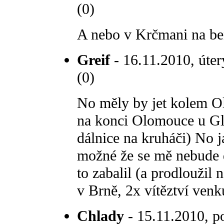
(0)
A nebo v Krčmani na ben
Greif
- 16.11.2010, úter
(0)
No měly by jet kolem Ol
na konci Olomouce u Glo
dálnice na kruháči) No j
možné že se mě nebude d
to zabalil (a prodloužil 
v Brně, 2x vítěztví venku
Chlady
- 15.11.2010, po