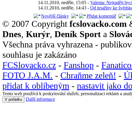
14.11.2010, neděle, 15:05 -
Valenta: Nejraději by
14.11.2010, neděle, 14:43 -
Od tesařiny ke švédské
Novější články
Přidat komentář
© 2007 Copyright
fcslovacko.com
Dnes
,
Kurýr
,
Deník Sport
a
Slová
Všechna práva vyhrazena - publikov
souhlasu je zakázáno
FCSlovacko.cz
-
Fanshop
-
Fanatic
FOTO J.A.M.
-
Chraňme zeleň!
-
Ú
přidat k oblíbeným
-
nastavit jako 
Tento web používá k poskytování služeb, personalizaci reklam a anal
Další informace
V pořádku