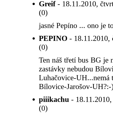
Greif
- 18.11.2010, čtvr
(0)
jasné Pepíno ... ono je t
PEPINO
- 18.11.2010, 
(0)
Ten náš třetí bus BG je 
zastávky nebudou Bílov
Luhačovice-UH...nemá t
Bílovice-Jarošov-UH?:-
piiikachu
- 18.11.2010, 
(0)