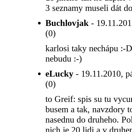
3 seznamy museli dát do
Buchlovjak
- 19.11.201
(0)
karlosi taky nechápu :-D
nebudu :-)
eLucky
- 19.11.2010, p
(0)
to Greif: spis su tu vycu
busem a tak, navzdory t
nasednu do druheho. Po
nich je 20 lidi a v druhe