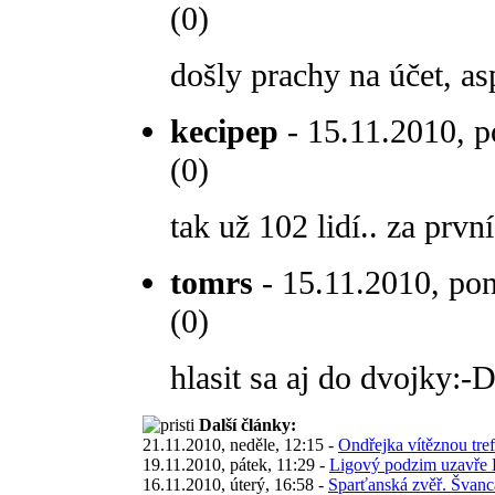
(0)
došly prachy na účet, as
kecipep
- 15.11.2010, p
(0)
tak už 102 lidí.. za prvn
tomrs
- 15.11.2010, pon
(0)
hlasit sa aj do dvojky:-
Další články:
21.11.2010, neděle, 12:15 -
Ondřejka vítěznou tre
19.11.2010, pátek, 11:29 -
Ligový podzim uzavře 
16.11.2010, úterý, 16:58 -
Sparťanská zvěř. Švanca