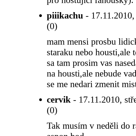
pro hostující fanoušky).
piiikachu
- 17.11.2010, 
(0)
mam mensi prosbu lidic
staraku nebo housti,ale t
sa tam prosim vas naseda
na housti,ale nebude vad
se me nedari zmenit mis
cervik
- 17.11.2010, stř
(0)
Tak musím v neděli do r