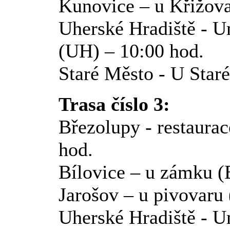
Kunovice – u Křižov
Uherské Hradiště - U
(UH) – 10:00 hod.
Staré Město - U Star
Trasa číslo 3:
Březolupy - restaura
hod.
Bílovice – u zámku (
Jarošov – u pivovaru 
Uherské Hradiště - U