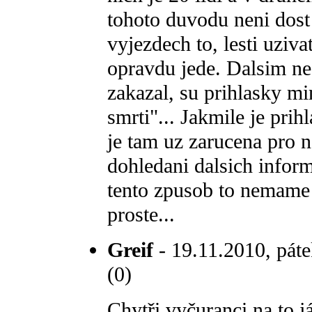
tohoto duvodu neni dost
vyjezdech to, lesti uzivat
opravdu jede. Dalsim n
zakazal, su prihlasky m
smrti"... Jakmile je pri
je tam uz zarucena pro n
dohledani dalsich informa
tento zpusob to nemame 
proste...
Greif
- 19.11.2010, páte
(0)
Chytři vyčuranci na to j