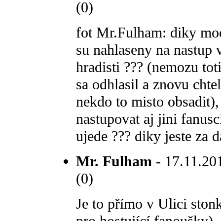
(0)
fot Mr.Fulham: diky moc
su nahlaseny na nastup 
hradisti ??? (nemozu to
sa odhlasil a znovu chte
nekdo to misto obsadit),
nastupovat aj jini fanus
ujede ??? diky jeste za d
Mr. Fulham
- 17.11.201
(0)
Je to přímo v Ulici ston