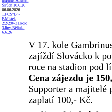
0:4/0:0/-30.kolo-
Širůch 10.6.26
06.06.2026
1.FCS"B"-
F.Místek
2:2/2:0/-31.kolo
3.ligy-Bělinka
6.6.26
V 17. kole Gambrinus
zajíždí Slovácko k p
roce na stadion pod l
Cena zájezdu je 150
Supporter a majitelé
zaplatí 100,- Kč.