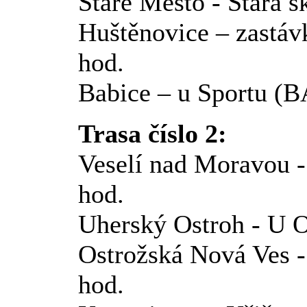
Staré Město - Stará š
Huštěnovice – zastá
hod.
Babice – u Sportu (B
Trasa číslo 2:
Veselí nad Moravou 
hod.
Uherský Ostroh - U 
Ostrožská Nová Ves 
hod.