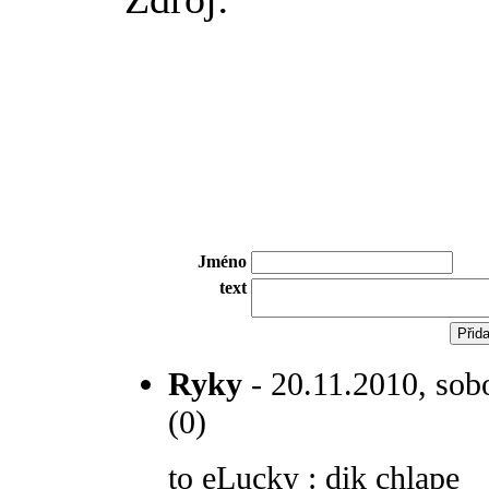
Jméno
text
Ryky
- 20.11.2010, sobo
(0)
to eLucky : dik chlape