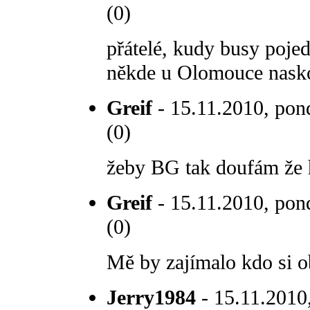
(0)
přátelé, kudy busy poj
někde u Olomouce nasko
Greif
- 15.11.2010, pond
(0)
žeby BG tak doufám že h
Greif
- 15.11.2010, pond
(0)
Mě by zajímalo kdo si ob
Jerry1984
- 15.11.2010,