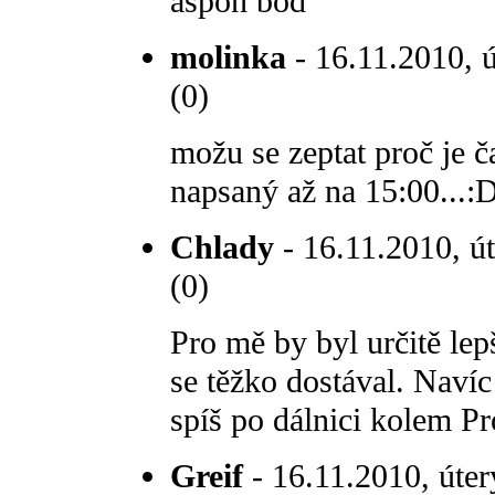
aspon bod
molinka
- 16.11.2010, ú
(0)
možu se zeptat proč je č
napsaný až na 15:00...:
Chlady
- 16.11.2010, út
(0)
Pro mě by byl určitě le
se těžko dostával. Naví
spíš po dálnici kolem Pr
Greif
- 16.11.2010, úter