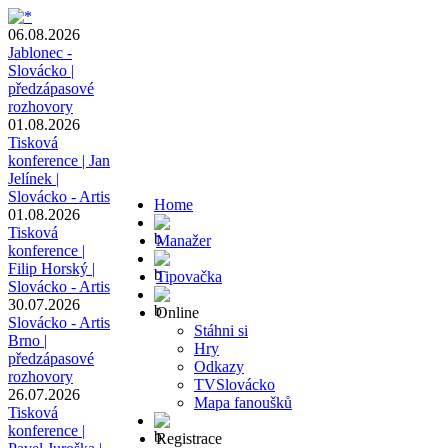
06.08.2026
Jablonec -
Slovácko |
předzápasové
rozhovory
01.08.2026
Tisková
konference | Jan
Jelínek |
Slovácko - Artis
Home
01.08.2026
Tisková
Manažer
konference |
Filip Horský |
Tipovačka
Slovácko - Artis
30.07.2026
Online
Slovácko - Artis
Stáhni si
Brno |
Hry
předzápasové
Odkazy
rozhovory
TVSlovácko
26.07.2026
Mapa fanoušků
Tisková
konference |
Registrace