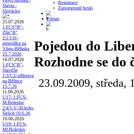
Pavel Juroška |
Registrace
Slavia -
Zapomenuté heslo
Slovácko
Fórum
25.07.2026
1.FCS"B"-
Zlín"B"
2:1/1:0/-
Pojedou do Libe
generálka na
3.ligu-Bělinka
25.7.2026
Rozhodne se do č
16.07.2026
1.FCS"B"-
Slavičín
2:3/1:2/-příprava
23.09.2009, středa, 
na Bělince
15.7.26
11.06.2026
U17: 1.FCS-
M.Boleslav
2:4/1:3/-30.kolo-
Širůch 10.6.26
10.06.2026
U19: 1.FCS-
Ml.Boleslav