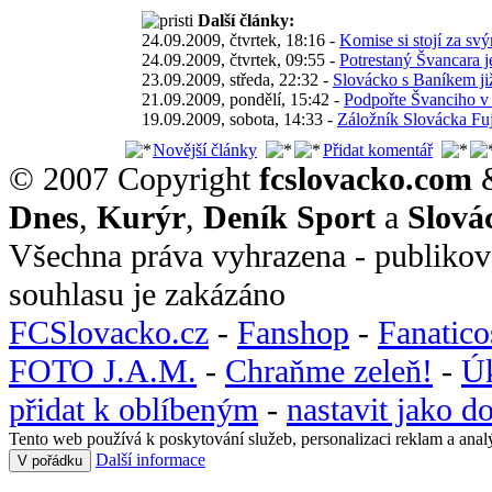
Další články:
24.09.2009, čtvrtek, 18:16 -
Komise si stojí za svý
24.09.2009, čtvrtek, 09:55 -
Potrestaný Švancara j
23.09.2009, středa, 22:32 -
Slovácko s Baníkem ji
21.09.2009, pondělí, 15:42 -
Podpořte Švanciho v 
19.09.2009, sobota, 14:33 -
Záložník Slovácka Fuje
Novější články
Přidat komentář
© 2007 Copyright
fcslovacko.com
Dnes
,
Kurýr
,
Deník Sport
a
Slová
Všechna práva vyhrazena - publikov
souhlasu je zakázáno
FCSlovacko.cz
-
Fanshop
-
Fanatic
FOTO J.A.M.
-
Chraňme zeleň!
-
Ú
přidat k oblíbeným
-
nastavit jako 
Tento web používá k poskytování služeb, personalizaci reklam a anal
Další informace
V pořádku