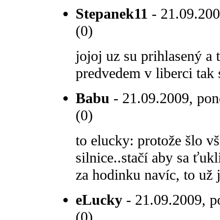
Stepanek11
- 21.09.200
(0)
jojoj uz su prihlasený a 
predvedem v liberci tak s
Babu
- 21.09.2009, pon
(0)
to elucky: protože šlo v
silnice..stačí aby sa ťuk
za hodinku navíc, to už 
eLucky
- 21.09.2009, p
(0)