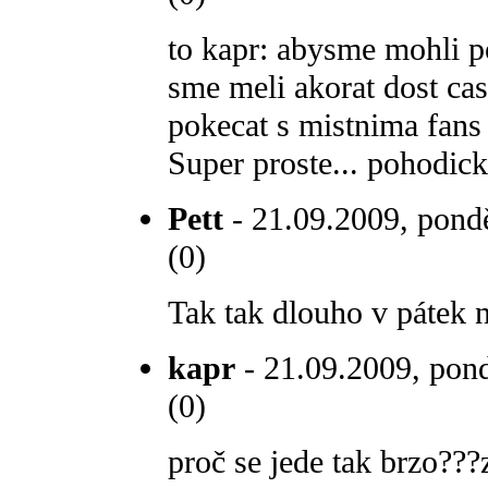
to kapr: abysme mohli p
sme meli akorat dost cas
pokecat s mistnima fans
Super proste... pohodick
Pett
- 21.09.2009, pondě
(0)
Tak tak dlouho v pátek n
kapr
- 21.09.2009, pond
(0)
proč se jede tak brzo???z