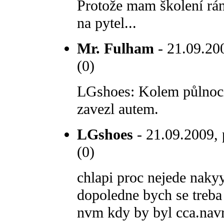
Protože mam školení ráno 
na pytel...
Mr. Fulham
- 21.09.200
(0)
LGshoes: Kolem půlnoci
zavezl autem.
LGshoes
- 21.09.2009, 
(0)
chlapi proc nejede naky
dopoledne bych se treba 
nvm kdy by byl cca.nav