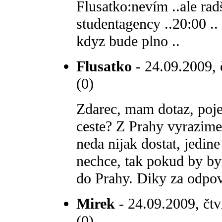
Flusatko:nevím ..ale radši
studentagency ..20:00 ..
kdyz bude plno ..
Flusatko
- 24.09.2009, 
(0)
Zdarec, mam dotaz, poje
ceste? Z Prahy vyrazime 
neda nijak dostat, jedi
nechce, tak pokud by byl
do Prahy. Diky za odpo
Mirek
- 24.09.2009, čtv
(0)