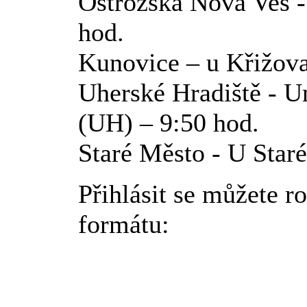
Ostrožská Nová Ves 
hod.
Kunovice – u Křižov
Uherské Hradiště - U
(UH) – 9:50 hod.
Staré Město - U Star
Přihlásit se můžete 
formátu: