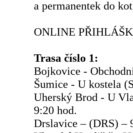
a permanentek do kotl
ONLINE PŘIHLÁŠ
Trasa číslo 1:
Bojkovice - Obchodn
Šumice - U kostela (
Uherský Brod - U Vl
9:20 hod.
Drslavice – (DRS) – 