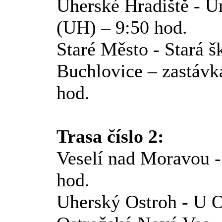
Uherské Hradiště - U
(UH) – 9:50 hod.
Staré Město - Stará š
Buchlovice – zastá
hod.
Trasa číslo 2:
Veselí nad Moravou 
hod.
Uherský Ostroh - U 