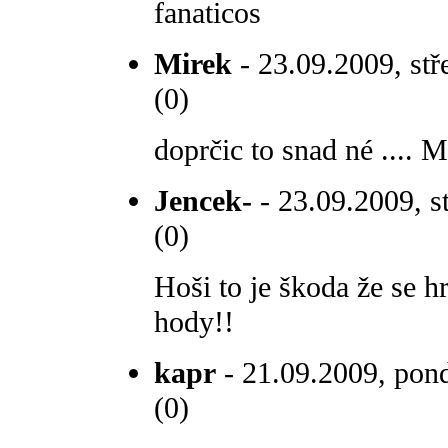
fanaticos
Mirek
- 23.09.2009, stř
(0)
doprčic to snad né .... M
Jencek-
- 23.09.2009, s
(0)
Hoši to je škoda že se 
hody!!
kapr
- 21.09.2009, pond
(0)