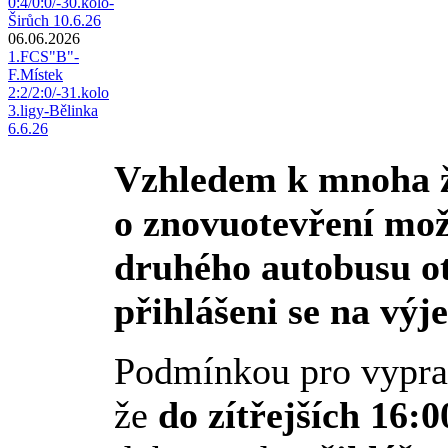
0:4/0:0/-30.kolo-
Širůch 10.6.26
06.06.2026
1.FCS"B"-
F.Místek
2:2/2:0/-31.kolo
3.ligy-Bělinka
6.6.26
Vzhledem k mnoha 
o znovuotevření mož
druhého autobusu o
přihlášeni se na výj
Podmínkou pro vypra
že
do zítřejších 16:0