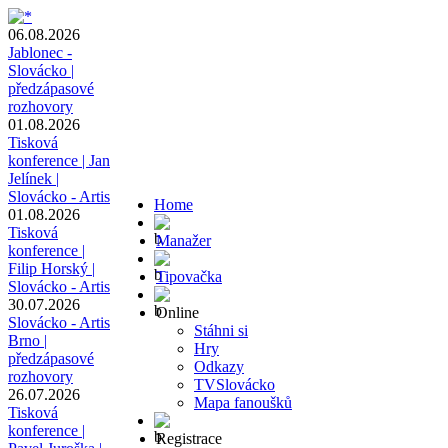
06.08.2026
Jablonec -
Slovácko |
předzápasové
rozhovory
01.08.2026
Tisková
konference | Jan
Jelínek |
Slovácko - Artis
Home
01.08.2026
Tisková
Manažer
konference |
Filip Horský |
Tipovačka
Slovácko - Artis
30.07.2026
Online
Slovácko - Artis
Stáhni si
Brno |
Hry
předzápasové
Odkazy
rozhovory
TVSlovácko
26.07.2026
Mapa fanoušků
Tisková
konference |
Registrace