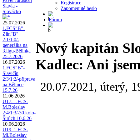
Pavel Juroška |
Registrace
Slavia -
Zapomenuté heslo
Slovácko
Fórum
25.07.2026
1.FCS"B"-
Zlín"B"
2:1/1:0/-
Nový kapitán Sl
generálka na
3.ligu-Bělinka
25.7.2026
Kadlec: Ani jsem 
16.07.2026
1.FCS"B"-
Slavičín
2:3/1:2/-příprava
20.07.2021, úterý, 1
na Bělince
15.7.26
11.06.2026
U17: 1.FCS-
M.Boleslav
2:4/1:3/-30.kolo-
Širůch 10.6.26
10.06.2026
U19: 1.FCS-
Ml.Boleslav