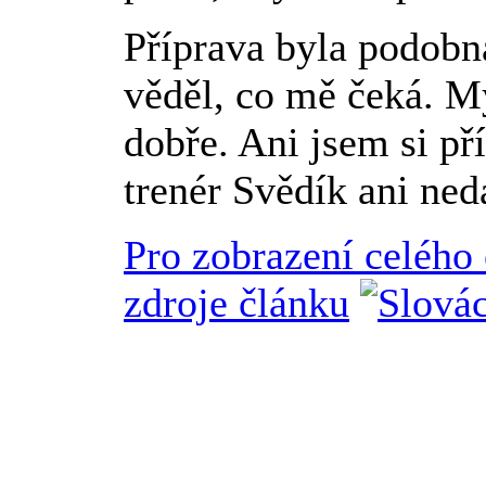
Příprava byla podobn
věděl, co mě čeká. My
dobře. Ani jsem si př
trenér Svědík ani ne
Pro zobrazení celého
zdroje článku