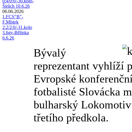
0:4/0:0/-30.kolo-
Širůch 10.6.26
06.06.2026
1.FCS"B"-
F.Místek
2:2/2:0/-31.kolo
3.ligy-Bělinka
6.6.26
Bývalý
reprezentant vyhlíží 
Evropské konferenční 
fotbalisté Slovácka m
bulharský Lokomotiv 
třetího předkola.