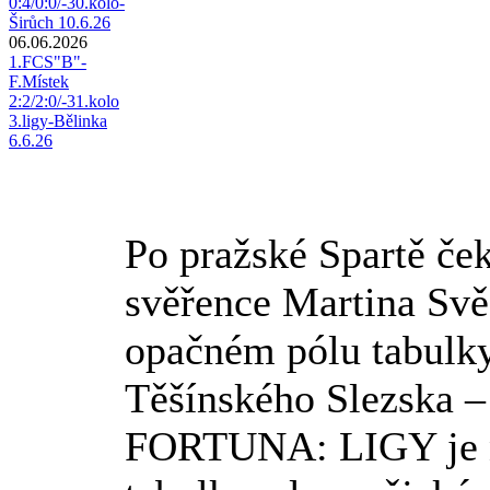
0:4/0:0/-30.kolo-
Širůch 10.6.26
06.06.2026
1.FCS"B"-
F.Místek
2:2/2:0/-31.kolo
3.ligy-Bělinka
6.6.26
Po pražské Spartě če
svěřence Martina Svě
opačném pólu tabulky
Těšínského Slezska –
FORTUNA: LIGY je n