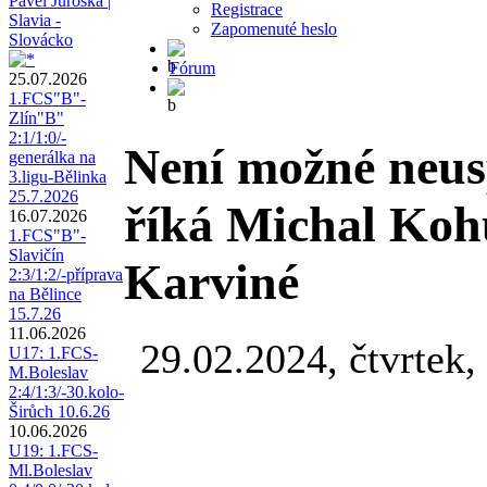
Pavel Juroška |
Registrace
Slavia -
Zapomenuté heslo
Slovácko
Fórum
25.07.2026
1.FCS"B"-
Zlín"B"
2:1/1:0/-
Není možné neusp
generálka na
3.ligu-Bělinka
25.7.2026
říká Michal Koh
16.07.2026
1.FCS"B"-
Slavičín
Karviné
2:3/1:2/-příprava
na Bělince
15.7.26
11.06.2026
29.02.2024, čtvrtek,
U17: 1.FCS-
M.Boleslav
2:4/1:3/-30.kolo-
Širůch 10.6.26
10.06.2026
U19: 1.FCS-
Ml.Boleslav