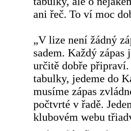
tabulky, ale o nějak
ani řeč. To ví moc d
„V lize není žádný z
sadem. Každý zápas je
určitě dobře připraví
tabulky, jedeme do Ka
musíme zápas zvládn
počtvrté v řadě. Jede
klubovém webu třiadv