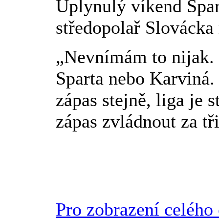
Uplynulý víkend Spar
středopolař Slovácka 
„Nevnímám to nijak. Je
Sparta nebo Karviná. 
zápas stejně, liga je 
zápas zvládnout za tř
Pro zobrazení celého