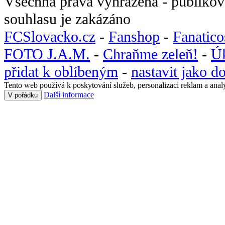
Všechna práva vyhrazena - publikov
souhlasu je zakázáno
FCSlovacko.cz
-
Fanshop
-
Fanatic
FOTO J.A.M.
-
Chraňme zeleň!
-
Ú
přidat k oblíbeným
-
nastavit jako 
Tento web používá k poskytování služeb, personalizaci reklam a anal
Další informace
V pořádku