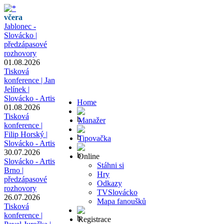
včera
Jablonec -
Slovácko |
předzápasové
rozhovory
01.08.2026
Tisková
konference | Jan
Jelínek |
Slovácko - Artis
Home
01.08.2026
Tisková
Manažer
konference |
Filip Horský |
Tipovačka
Slovácko - Artis
30.07.2026
Online
Slovácko - Artis
Stáhni si
Brno |
Hry
předzápasové
Odkazy
rozhovory
TVSlovácko
26.07.2026
Mapa fanoušků
Tisková
konference |
Registrace