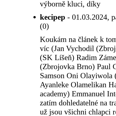
výborně kluci, díky
kecipep
- 01.03.2024, p
(0)
Koukám na článek k tom
víc (Jan Vychodil (Zb
(SK Líšeň) Radim Záme
(Zbrojovka Brno) Paul 
Samson Oni Olayiwola (
Ayanleke Olamelikan Has
academy) Emmanuel Into
zatím dohledatelné na t
už jsou všichni chlapci r