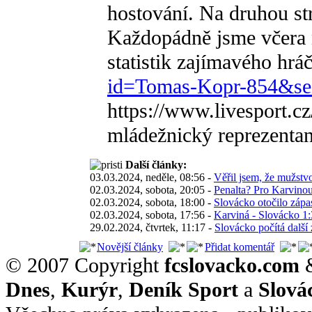
hostování. Na druhou st
Každopádně jsme včera n
statistik zajímavého hráč
id=Tomas-Kopr-854&se
https://www.livesport.
mládežnický reprezentan
Další články:
03.03.2024, neděle, 08:56 -
Věřil jsem, že mužstv
02.03.2024, sobota, 20:05 -
Penalta? Pro Karvino
02.03.2024, sobota, 18:00 -
Slovácko otočilo zápas
02.03.2024, sobota, 17:56 -
Karviná - Slovácko 1:
29.02.2024, čtvrtek, 11:17 -
Slovácko počítá další 
Novější články
Přidat komentář
© 2007 Copyright
fcslovacko.com
Dnes
,
Kurýr
,
Deník Sport
a
Slová