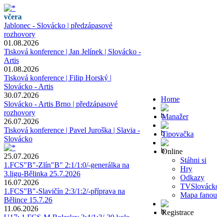
včera
Jablonec - Slovácko | předzápasové
rozhovory
01.08.2026
Tisková konference | Jan Jelínek | Slovácko -
Artis
01.08.2026
Tisková konference | Filip Horský |
Slovácko - Artis
30.07.2026
Home
Slovácko - Artis Brno | předzápasové
rozhovory
Manažer
26.07.2026
Tisková konference | Pavel Juroška | Slavia -
Tipovačka
Slovácko
Online
25.07.2026
Stáhni si
1.FCS"B"-Zlín"B" 2:1/1:0/-generálka na
Hry
3.ligu-Bělinka 25.7.2026
Odkazy
16.07.2026
TVSlováck
1.FCS"B"-Slavičín 2:3/1:2/-příprava na
Mapa fanou
Bělince 15.7.26
11.06.2026
Registrace