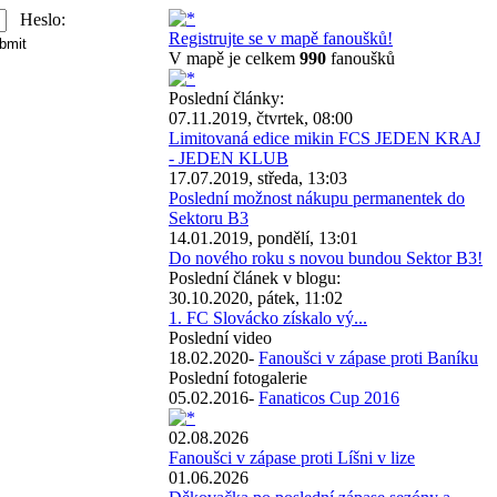
Heslo:
Registrujte se v mapě fanoušků!
V mapě je celkem
990
fanoušků
Poslední články:
07.11.2019, čtvrtek, 08:00
Limitovaná edice mikin FCS JEDEN KRAJ
- JEDEN KLUB
17.07.2019, středa, 13:03
Poslední možnost nákupu permanentek do
Sektoru B3
14.01.2019, pondělí, 13:01
Do nového roku s novou bundou Sektor B3!
Poslední článek v blogu:
30.10.2020, pátek, 11:02
1. FC Slovácko získalo vý...
Poslední video
18.02.2020-
Fanoušci v zápase proti Baníku
Poslední fotogalerie
05.02.2016-
Fanaticos Cup 2016
02.08.2026
Fanoušci v zápase proti Líšni v lize
01.06.2026