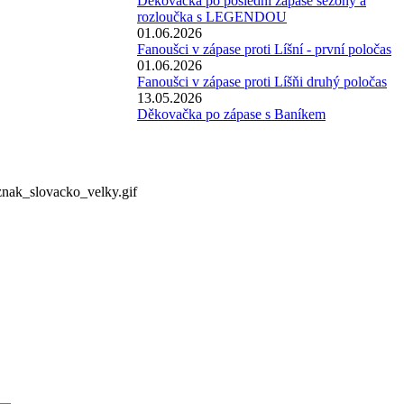
Děkovačka po poslední zápase sezóny a
rozloučka s LEGENDOU
01.06.2026
Fanoušci v zápase proti Líšní - první poločas
01.06.2026
Fanoušci v zápase proti Líšňi druhý poločas
13.05.2026
Děkovačka po zápase s Baníkem