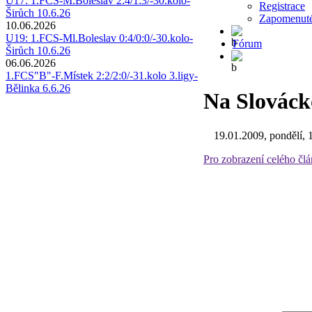
U17: 1.FCS-M.Boleslav 2:4/1:3/-30.kolo-
Registrace
Širůch 10.6.26
Zapomenuté
10.06.2026
U19: 1.FCS-Ml.Boleslav 0:4/0:0/-30.kolo-
Fórum
Širůch 10.6.26
06.06.2026
1.FCS"B"-F.Místek 2:2/2:0/-31.kolo 3.ligy-
Bělinka 6.6.26
Na Slovácko
19.01.2009, pondělí, 
Pro zobrazení celého čl