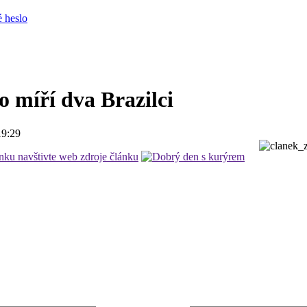
 heslo
 míří dva Brazilci
19:29
ánku navštivte web zdroje článku