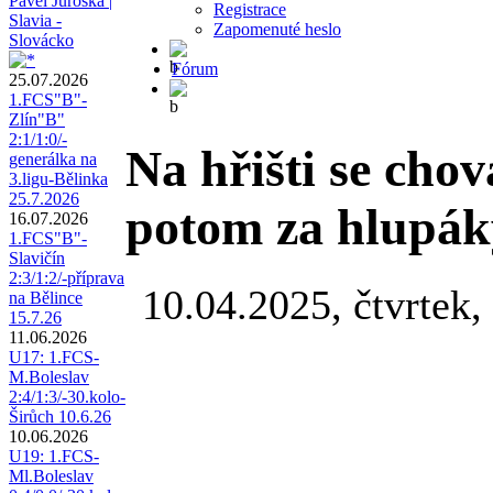
Pavel Juroška |
Registrace
Slavia -
Zapomenuté heslo
Slovácko
Fórum
25.07.2026
1.FCS"B"-
Zlín"B"
2:1/1:0/-
Na hřišti se cho
generálka na
3.ligu-Bělinka
25.7.2026
potom za hlupák
16.07.2026
1.FCS"B"-
Slavičín
2:3/1:2/-příprava
10.04.2025, čtvrtek,
na Bělince
15.7.26
11.06.2026
U17: 1.FCS-
M.Boleslav
2:4/1:3/-30.kolo-
Širůch 10.6.26
10.06.2026
U19: 1.FCS-
Ml.Boleslav