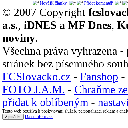
Novější články
Přidat komentář
© 2007 Copyright
fcslova
a.s.
,
iDNES a MF Dnes
,
K
noviny
.
Všechna práva vyhrazena - 
stránek bez písemného souh
FCSlovacko.cz
-
Fanshop
-
FOTO J.A.M.
-
Chraňme ze
přidat k oblíbeným
-
nastav
Tento web používá k poskytování služeb, personalizaci reklam a anal
Další informace
V pořádku