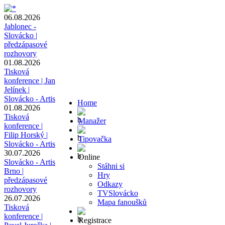
06.08.2026
Jablonec -
Slovácko |
předzápasové
rozhovory
01.08.2026
Tisková
konference | Jan
Jelínek |
Slovácko - Artis
Home
01.08.2026
Tisková
Manažer
konference |
Filip Horský |
Tipovačka
Slovácko - Artis
30.07.2026
Online
Slovácko - Artis
Stáhni si
Brno |
Hry
předzápasové
Odkazy
rozhovory
TVSlovácko
26.07.2026
Mapa fanoušků
Tisková
konference |
Registrace