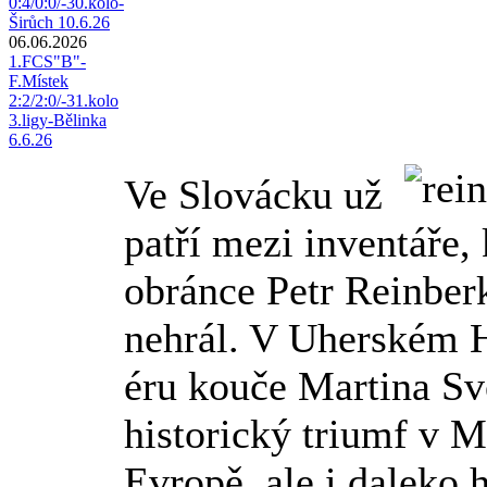
0:4/0:0/-30.kolo-
Širůch 10.6.26
06.06.2026
1.FCS"B"-
F.Místek
2:2/2:0/-31.kolo
3.ligy-Bělinka
6.6.26
Ve Slovácku už
patří mezi inventáře,
obránce Petr Reinberk
nehrál. V Uherském H
éru kouče Martina Svě
historický triumf v 
Evropě, ale i daleko 