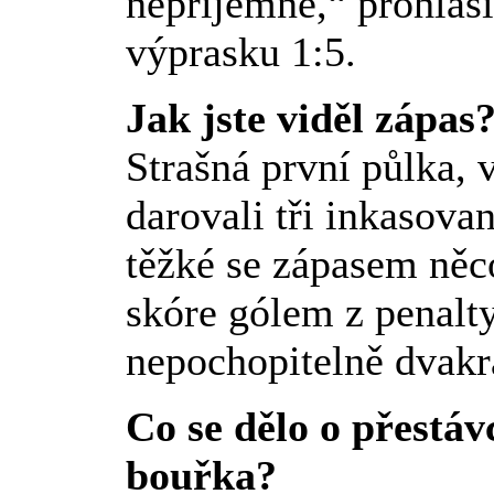
nepříjemné,“ prohlás
výprasku 1:5.
Jak jste viděl zápas
Strašná první půlka, 
darovali tři inkasova
těžké se zápasem něco
skóre gólem z penalty
nepochopitelně dvakrá
Co se dělo o přestáv
bouřka?