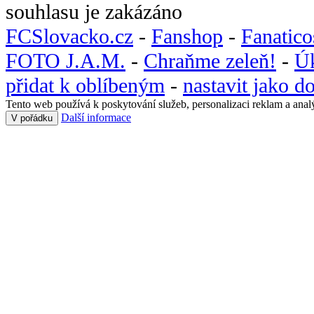
souhlasu je zakázáno
FCSlovacko.cz
-
Fanshop
-
Fanatic
FOTO J.A.M.
-
Chraňme zeleň!
-
Ú
přidat k oblíbeným
-
nastavit jako 
Tento web používá k poskytování služeb, personalizaci reklam a anal
Další informace
V pořádku