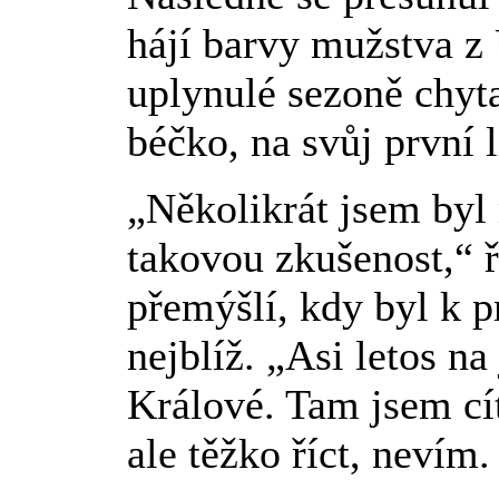
hájí barvy mužstva z
uplynulé sezoně chyta
béčko, na svůj první 
„Několikrát jsem byl n
takovou zkušenost,“ 
přemýšlí, kdy byl k p
nejblíž. „Asi letos na
Králové. Tam jsem cít
ale těžko říct, nevím.