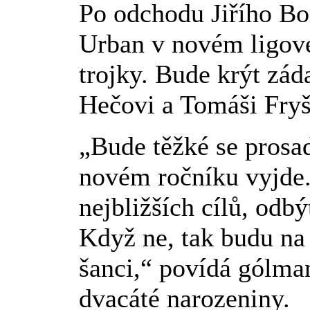
Po odchodu Jiřího Bo
Urban v novém ligov
trojky. Bude krýt z
Hečovi a Tomáši Fryš
„Bude těžké se prosadi
novém ročníku vyjde.
nejbližších cílů, odbý
Když ne, tak budu na
šanci,“ povídá gólman
dvacáté narozeniny.