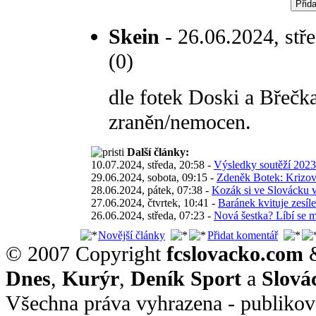
Skein
- 26.06.2024, stře
(0)
dle fotek Doski a Břečka
zraněn/nemocen.
Další články:
10.07.2024, středa, 20:58 -
Výsledky soutěží 2023
29.06.2024, sobota, 09:15 -
Zdeněk Botek: Krizové
28.06.2024, pátek, 07:38 -
Kozák si ve Slovácku v
27.06.2024, čtvrtek, 10:41 -
Baránek kvituje zesíl
26.06.2024, středa, 07:23 -
Nová šestka? Líbí se 
Novější články
Přidat komentář
© 2007 Copyright
fcslovacko.com
Dnes
,
Kurýr
,
Deník Sport
a
Slová
Všechna práva vyhrazena - publikov