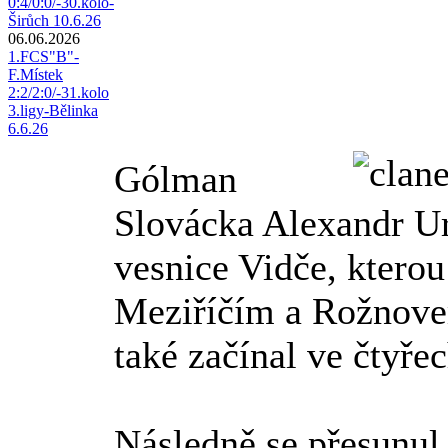
0:4/0:0/-30.kolo-
Širůch 10.6.26
06.06.2026
1.FCS"B"-
F.Místek
2:2/2:0/-31.kolo
3.ligy-Bělinka
6.6.26
Gólman
Slovácka Alexandr Ur
vesnice Vidče, ktero
Meziříčím a Rožnov
také začínal ve čtyřec
Následně se přesunul