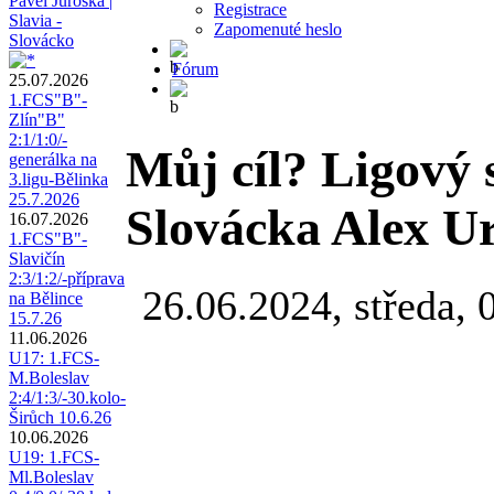
Pavel Juroška |
Registrace
Slavia -
Zapomenuté heslo
Slovácko
Fórum
25.07.2026
1.FCS"B"-
Zlín"B"
2:1/1:0/-
Můj cíl? Ligový s
generálka na
3.ligu-Bělinka
25.7.2026
Slovácka Alex U
16.07.2026
1.FCS"B"-
Slavičín
2:3/1:2/-příprava
26.06.2024, středa, 
na Bělince
15.7.26
11.06.2026
U17: 1.FCS-
M.Boleslav
2:4/1:3/-30.kolo-
Širůch 10.6.26
10.06.2026
U19: 1.FCS-
Ml.Boleslav