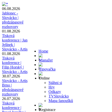
06.08.2026
Jablonec -
Slovácko |
předzápasové
rozhovory
01.08.2026
Tisková
konference | Jan
Jelínek |
Slovácko - Artis
Home
01.08.2026
Tisková
Manažer
konference |
Filip Horský |
Tipovačka
Slovácko - Artis
30.07.2026
Online
Slovácko - Artis
Stáhni si
Brno |
Hry
předzápasové
Odkazy
rozhovory
TVSlovácko
26.07.2026
Mapa fanoušků
Tisková
konference |
Registrace