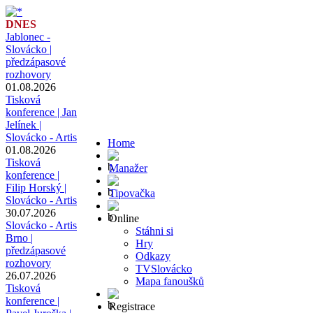
DNES
Jablonec -
Slovácko |
předzápasové
rozhovory
01.08.2026
Tisková
konference | Jan
Jelínek |
Slovácko - Artis
Home
01.08.2026
Tisková
Manažer
konference |
Filip Horský |
Tipovačka
Slovácko - Artis
30.07.2026
Online
Slovácko - Artis
Stáhni si
Brno |
Hry
předzápasové
Odkazy
rozhovory
TVSlovácko
26.07.2026
Mapa fanoušků
Tisková
konference |
Registrace