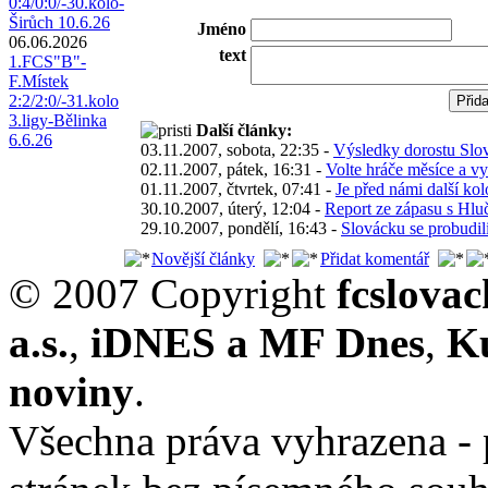
0:4/0:0/-30.kolo-
Širůch 10.6.26
Jméno
06.06.2026
text
1.FCS"B"-
F.Místek
2:2/2:0/-31.kolo
3.ligy-Bělinka
Další články:
6.6.26
03.11.2007, sobota, 22:35 -
Výsledky dorostu Slo
02.11.2007, pátek, 16:31 -
Volte hráče měsíce a vy
01.11.2007, čtvrtek, 07:41 -
Je před námi další ko
30.10.2007, úterý, 12:04 -
Report ze zápasu s Hlu
29.10.2007, pondělí, 16:43 -
Slovácku se probudili
Novější články
Přidat komentář
© 2007 Copyright
fcslova
a.s.
,
iDNES a MF Dnes
,
K
noviny
.
Všechna práva vyhrazena - 