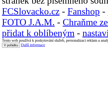
stránek bez písemného souh
FCSlovacko.cz
-
Fanshop
-
FOTO J.A.M.
-
Chraňme ze
přidat k oblíbeným
-
nastav
Tento web používá k poskytování služeb, personalizaci reklam a anal
Další informace
V pořádku