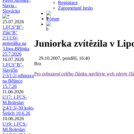
Pavel Juroška |
Registrace
Slavia -
Zapomenuté heslo
Slovácko
Fórum
25.07.2026
1.FCS"B"-
Zlín"B"
2:1/1:0/-
Juniorka zvítězila v Lip
generálka na
3.ligu-Bělinka
25.7.2026
29.10.2007, pondělí, 16:40
16.07.2026
Bra
1.FCS"B"-
Slavičín
Pro zobrazení celého článku navštivte web zdroje čl
2:3/1:2/-příprava
na Bělince
15.7.26
11.06.2026
U17: 1.FCS-
M.Boleslav
2:4/1:3/-30.kolo-
Širůch 10.6.26
10.06.2026
U19: 1.FCS-
Ml.Boleslav