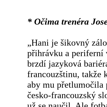
* Očima trenéra Jos
„Hani je šikovný zál
přihrávku a periferní 
brzdí jazyková bariér
francouzštinu, takže 
aby mu přetlumočila p
česko-francouzský sl
už se naučil. Ale fotb