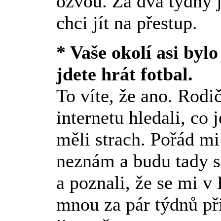
ozvou. Za dva týdny 
chci jít na přestup.
* Vaše okolí asi by
jdete hrát fotbal.
To víte, že ano. Rodi
internetu hledali, co 
měli strach. Pořád mi
neznám a budu tady s
a poznali, že se mi v 
mnou za pár týdnů př