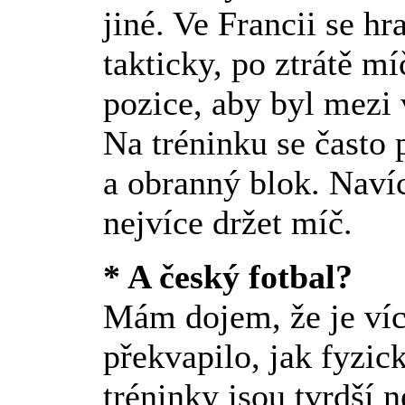
jiné. Ve Francii se h
takticky, po ztrátě m
pozice, aby byl mezi 
Na tréninku se často 
a obranný blok. Navíc
nejvíce držet míč.
* A český fotbal?
Mám dojem, že je ví
překvapilo, jak fyzick
tréninky jsou tvrdší 