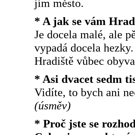
jim město.
* A jak se vám Hradi
Je docela malé, ale p
vypadá docela hezky.
Hradiště vůbec obyva
* Asi dvacet sedm tis
Vidíte, to bych ani n
(úsměv)
* Proč jste se rozhod