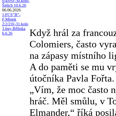
0:4/0:0/-30.kolo-
Širůch 10.6.26
06.06.2026
1.FCS"B"-
F.Místek
2:2/2:0/-31.kolo
3.ligy-Bělinka
Když hrál za francou
6.6.26
Colomiers, často vyr
na zápasy místního l
A do paměti se mu v
útočníka Pavla Fořta.
„Vím, že moc často ne
hráč. Měl smůlu, v To
Elmander,“ říká posi