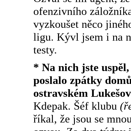
ofenzivního záložníka
vyzkoušet něco jiného
ligu. Kývl jsem i na 
testy.
* Na nich jste uspěl
poslalo zpátky domů,
ostravském Lukešovi
Kdepak. Šéf klubu
(ř
říkal, že jsou se mnou