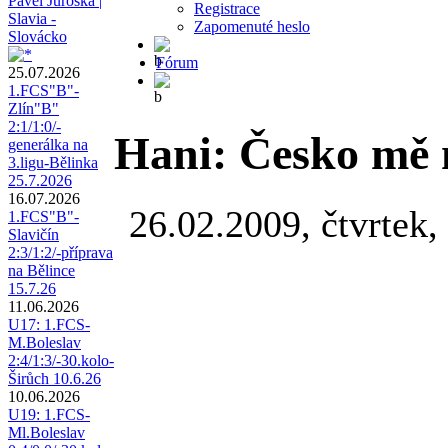
Pavel Juroška |
Registrace
Slavia -
Zapomenuté heslo
Slovácko
Fórum
25.07.2026
1.FCS"B"-
Zlín"B"
2:1/1:0/-
Hani: Česko mě 
generálka na
3.ligu-Bělinka
25.7.2026
16.07.2026
26.02.2009, čtvrtek,
1.FCS"B"-
Slavičín
2:3/1:2/-příprava
na Bělince
15.7.26
11.06.2026
U17: 1.FCS-
M.Boleslav
2:4/1:3/-30.kolo-
Širůch 10.6.26
10.06.2026
U19: 1.FCS-
Ml.Boleslav