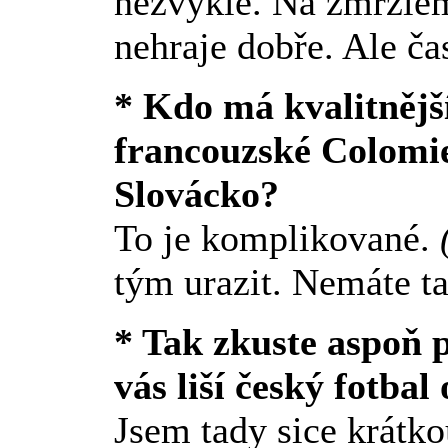
nezvyklé. Na zmrzlé
nehraje dobře. Ale ča
* Kdo má kvalitnějš
francouzské Colomie
Slovácko?
To je komplikované.
tým urazit. Nemáte t
* Tak zkuste aspoň 
vás liší český fotba
Jsem tady sice krátko