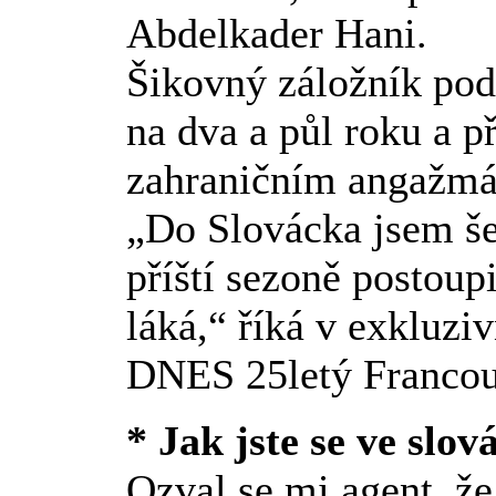
Abdelkader Hani.
Šikovný záložník pode
na dva a půl roku a 
zahraničním angažmá
„Do Slovácka jsem šel
příští sezoně postoup
láká,“ říká v exkluz
DNES 25letý Francou
* Jak jste se ve slo
Ozval se mi agent, že