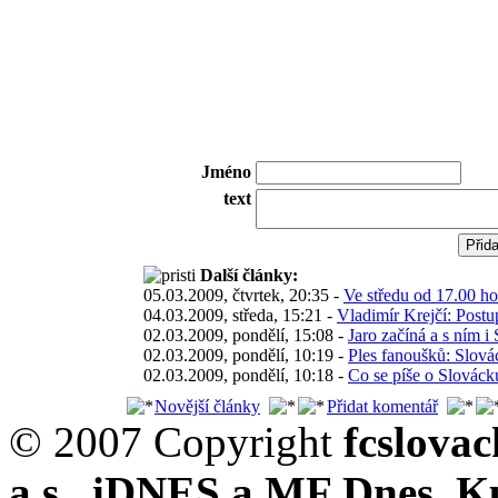
Jméno
text
Další články:
05.03.2009, čtvrtek, 20:35 -
Ve středu od 17.00 h
04.03.2009, středa, 15:21 -
Vladimír Krejčí: Postup 
02.03.2009, pondělí, 15:08 -
Jaro začíná a s ním i
02.03.2009, pondělí, 10:19 -
Ples fanoušků: Slová
02.03.2009, pondělí, 10:18 -
Co se píše o Slováck
Novější články
Přidat komentář
© 2007 Copyright
fcslova
a.s.
,
iDNES a MF Dnes
,
K