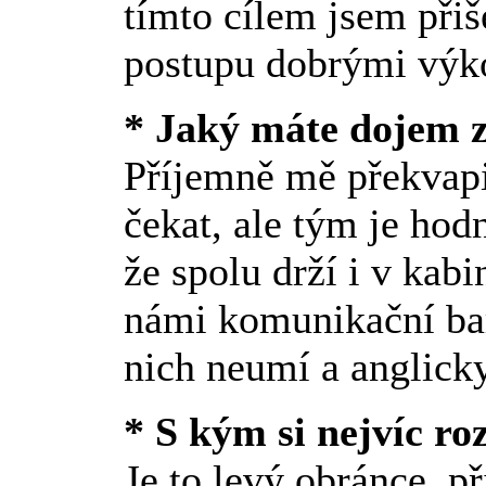
tímto cílem jsem při
postupu dobrými výk
* Jaký máte dojem z
Příjemně mě překvap
čekat, ale tým je ho
že spolu drží i v kab
námi komunikační bar
nich neumí a anglick
* S kým si nejvíc r
Je to levý obránce, př