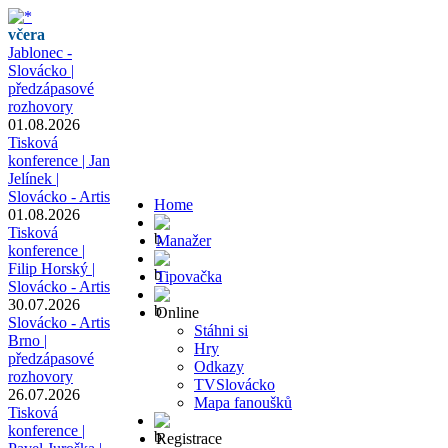
včera
Jablonec -
Slovácko |
předzápasové
rozhovory
01.08.2026
Tisková
konference | Jan
Jelínek |
Slovácko - Artis
Home
01.08.2026
Tisková
Manažer
konference |
Filip Horský |
Tipovačka
Slovácko - Artis
30.07.2026
Online
Slovácko - Artis
Stáhni si
Brno |
Hry
předzápasové
Odkazy
rozhovory
TVSlovácko
26.07.2026
Mapa fanoušků
Tisková
konference |
Registrace