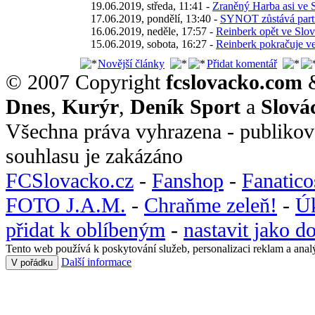
19.06.2019, středa, 11:41 -
Zraněný Harba asi ve S
17.06.2019, pondělí, 13:40 -
SYNOT zůstává part
16.06.2019, neděle, 17:57 -
Reinberk opět ve Slová
15.06.2019, sobota, 16:27 -
Reinberk pokračuje v
Novější články
Přidat komentář
© 2007 Copyright
fcslovacko.com
Dnes
,
Kurýr
,
Deník Sport
a
Slová
Všechna práva vyhrazena - publikov
souhlasu je zakázáno
FCSlovacko.cz
-
Fanshop
-
Fanatic
FOTO J.A.M.
-
Chraňme zeleň!
-
Ú
přidat k oblíbeným
-
nastavit jako 
Tento web používá k poskytování služeb, personalizaci reklam a anal
Další informace
V pořádku