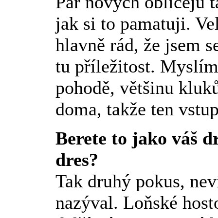
Pár nových obličejů ta
jak si to pamatuji. Ve
hlavně rád, že jsem se
tu příležitost. Myslím
pohodě, většinu kluků
doma, takže ten vstup
Berete to jako váš d
dres?
Tak druhý pokus, neví
nazýval. Loňské host