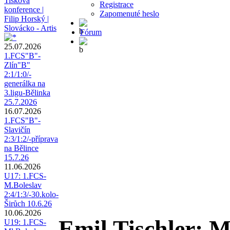
Tisková
Registrace
konference |
Zapomenuté heslo
Filip Horský |
Slovácko - Artis
Fórum
25.07.2026
1.FCS"B"-
Zlín"B"
2:1/1:0/-
generálka na
3.ligu-Bělinka
25.7.2026
16.07.2026
1.FCS"B"-
Slavičín
2:3/1:2/-příprava
na Bělince
15.7.26
11.06.2026
U17: 1.FCS-
M.Boleslav
2:4/1:3/-30.kolo-
Širůch 10.6.26
10.06.2026
Emil Tischler: Mů
U19: 1.FCS-