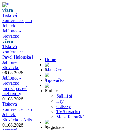
včera
Tisková
konference | Jan
Jelínek |
Jablonec -
Slovácko
včera
Tisková
konference |
Pavel Halouska |
Home
Jablonec -
Slovácko
Manažer
06.08.2026
Jablonec -
Tipovačka
Slovácko |
předzápasové
Online
rozhovory
Stáhni si
01.08.2026
Hry
Tisková
Odkazy
konference | Jan
TVSlovácko
Jelínek |
Mapa fanoušků
Slovácko - Artis
01.08.2026
Registrace