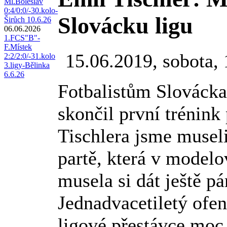
Ml.Boleslav
0:4/0:0/-30.kolo-
Slovácku ligu
Širůch 10.6.26
06.06.2026
1.FCS"B"-
F.Místek
15.06.2019, sobota,
2:2/2:0/-31.kolo
3.ligy-Bělinka
6.6.26
Fotbalistům Slovácka
skončil první trénink
Tischlera jsme museli
partě, která v model
musela si dát ještě pá
Jednadvacetiletý ofenz
ligové přestávce moc