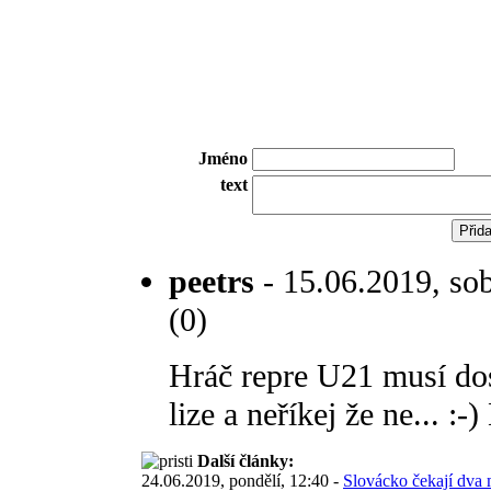
Jméno
text
peetrs
- 15.06.2019, sob
(0)
Hráč repre U21 musí dos
lize a neříkej že ne... :-
Další články:
24.06.2019, pondělí, 12:40 -
Slovácko čekají dva m