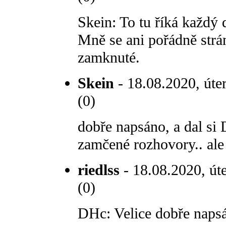
Skein: To tu říká každý 
Mně se ani pořádně strán
zamknuté.
Skein
- 18.08.2020, úte
(0)
dobře napsáno, a dal si D
zamčené rozhovory.. ale
riedlss
- 18.08.2020, út
(0)
DHc: Velice dobře naps