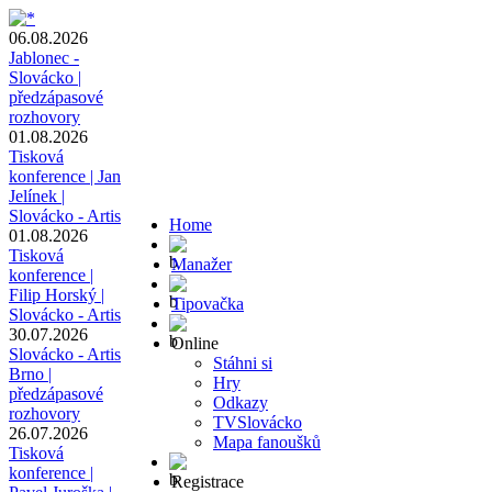
06.08.2026
Jablonec -
Slovácko |
předzápasové
rozhovory
01.08.2026
Tisková
konference | Jan
Jelínek |
Slovácko - Artis
Home
01.08.2026
Tisková
Manažer
konference |
Filip Horský |
Tipovačka
Slovácko - Artis
30.07.2026
Online
Slovácko - Artis
Stáhni si
Brno |
Hry
předzápasové
Odkazy
rozhovory
TVSlovácko
26.07.2026
Mapa fanoušků
Tisková
konference |
Registrace