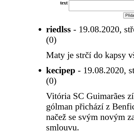
text
riedlss
- 19.08.2020, stř
(0)
Maty je strčí do kapsy v
kecipep
- 19.08.2020, s
(0)
Vitória SC Guimarães zí
gólman přichází z Benfic
načež se svým novým za
smlouvu.