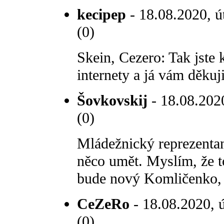
kecipep
- 18.08.2020, ú
(0)
Skein, Cezero: Tak jste 
internety a já vám děkuji
Šovkovskij
- 18.08.2020
(0)
Mládežnický reprezent
něco umět. Myslím, že t
bude nový Komličenko, 
CeZeRo
- 18.08.2020, ú
(0)