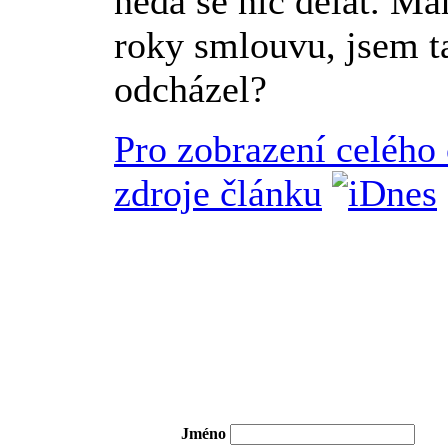
nedá se nic dělat. Má
roky smlouvu, jsem t
odcházel?
Pro zobrazení celého
zdroje článku
Jméno