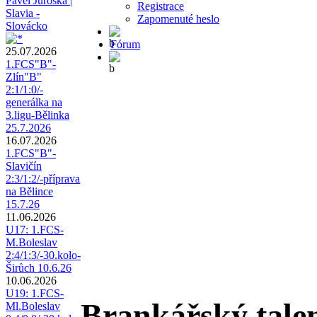
Pavel Juroška |
Registrace
Slavia -
Zapomenuté heslo
Slovácko
Fórum
25.07.2026
1.FCS"B"-
Zlín"B"
2:1/1:0/-
generálka na
3.ligu-Bělinka
25.7.2026
16.07.2026
1.FCS"B"-
Slavičín
2:3/1:2/-příprava
na Bělince
15.7.26
11.06.2026
U17: 1.FCS-
M.Boleslav
2:4/1:3/-30.kolo-
Širůch 10.6.26
10.06.2026
U19: 1.FCS-
Brankářský tale
Ml.Boleslav