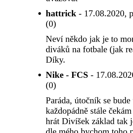
hattrick
- 17.08.2020, p
(0)
Neví někdo jak je to m
diváků na fotbale (jak re
Díky.
Nike - FCS
- 17.08.2020
(0)
Paráda, útočník se bude 
každopádně stále čekám n
hrát Divíšek základ tak 
dle mého bychom toho po