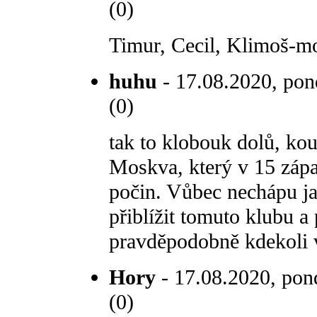
(0)
Timur, Cecil, Klimoš-mo
huhu
- 17.08.2020, pond
(0)
tak to klobouk dolů, ko
Moskva, který v 15 zápa
počin. Vůbec nechápu j
přiblížit tomuto klubu 
pravděpodobně kdekoli 
Hory
- 17.08.2020, pond
(0)