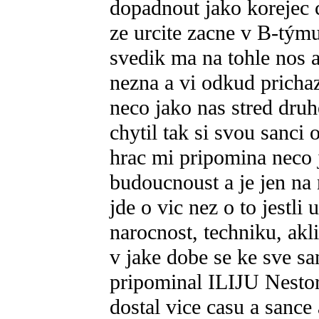
dopadnout jako korejec c
ze urcite zacne v B-týmu
svedik ma na tohle nos a
nezna a vi odkud prichazi
neco jako nas stred druh
chytil tak si svou sanci
hrac mi pripomina neco 
budoucnoust a je jen na 
jde o vic nez o to jestli 
narocnost, techniku, akli
v jake dobe se ke sve sa
pripominal ILIJU Nestor
dostal vice casu a sance 