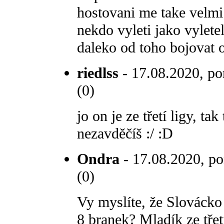
hostovani me take velmi 
nekdo vyleti jako vylete
daleko od toho bojovat o
riedlss
- 17.08.2020, po
(0)
jo on je ze třetí ligy, ta
nezavděčíš :/ :D
Ondra
- 17.08.2020, po
(0)
Vy myslíte, že Slovácko 
8 branek? Mladík ze třet