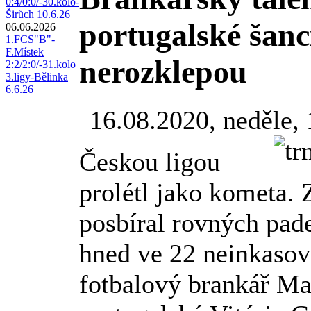
0:4/0:0/-30.kolo-
Širůch 10.6.26
portugalské šanc
06.06.2026
1.FCS"B"-
F.Místek
nerozklepou
2:2/2:0/-31.kolo
3.ligy-Bělinka
6.6.26
16.08.2020, neděle,
Českou ligou
prolétl jako kometa. 
posbíral rovných pade
hned ve 22 neinkasova
fotbalový brankář Ma