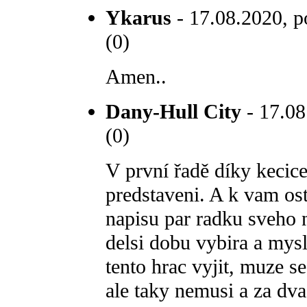
Ykarus
- 17.08.2020, p
(0)
Amen..
Dany-Hull City
- 17.08
(0)
V první řadě díky kecice
predstaveni. A k vam os
napisu par radku sveho 
delsi dobu vybira a mys
tento hrac vyjit, muze s
ale taky nemusi a za dv