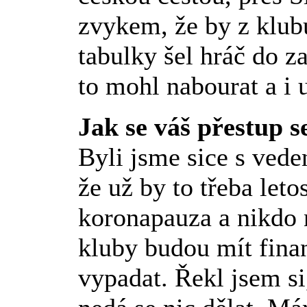
zvykem, že by z klubu
tabulky šel hráč do z
to mohl nabourat a i 
Jak se váš přestup s
Byli jsme sice s ved
že už by to třeba leto
koronapauza a nikdo n
kluby budou mít finan
vypadat. Řekl jsem si,