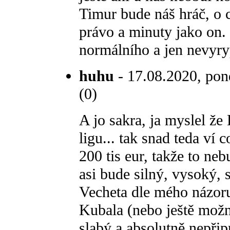
Timur bude náš hráč, o c
právo a minuty jako on.
normálního a jen nevyry
huhu
- 17.08.2020, pond
(0)
A jo sakra, ja myslel ž
ligu... tak snad teda ví 
200 tis eur, takže to ne
asi bude silný, vysoký,
Vecheta dle mého názoru
Kubala (nebo ještě možná
slabý a absolutně nepřip