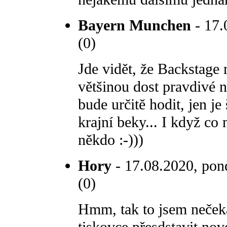
Bayern Munchen
- 17.
(0)
Jde vidět, že Backstage
většinou dost pravdivé n
bude určitě hodit, jen j
krajní beky... I když co 
někdo :-)))
Hory
- 17.08.2020, pond
(0)
Hmm, tak to jsem nečeka