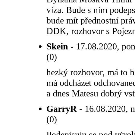
víza. Bude s ním podep
bude mít přednostní prá
DDK, rozhovor s Pojez
Skein
- 17.08.2020, pon
(0)
hezký rozhovor, má to h
má odcházet odchovanec
a dnes Matesu dobrý vst
GarryR
- 16.08.2020, n
(0)
Podepisuju se pod výrok