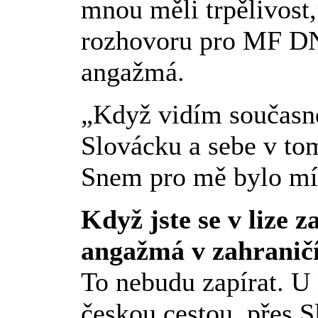
mnou měli trpělivost
rozhovoru pro MF DN
angažmá.
„Když vidím současn
Slovácku a sebe v tom
Snem pro mě bylo mít
Když jste se v lize za
angažmá v zahranič
To nebudu zapírat. U 
českou cestou, přes S