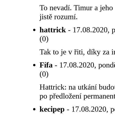
To nevadí. Timur a jeho p
jistě rozumí.
hattrick
- 17.08.2020, p
(0)
Tak to je v řiti, díky za i
Fífa
- 17.08.2020, pondě
(0)
Hattrick: na utkání bud
po předložení permanen
kecipep
- 17.08.2020, p