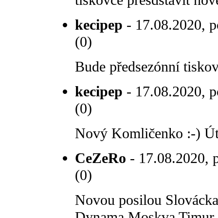
tiskovce přesdstavit nov
kecipep
- 17.08.2020, p
(0)
Bude předsezónní tisko
kecipep
- 17.08.2020, p
(0)
Nový Komličenko :-) Út
CeZeRo
- 17.08.2020, p
(0)
Novou posilou Slovácka 
Dynama Moskva Timur Me