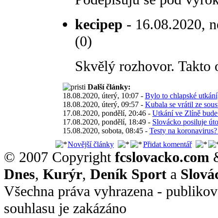
kecipep
- 16.08.2020, n
(0)
Skvělý rozhovor. Takto
Další články:
18.08.2020, úterý, 10:07 -
Bylo to chlapské utkán
18.08.2020, úterý, 09:57 -
Kubala se vrátil ze sou
17.08.2020, pondělí, 20:46 -
Utkání ve Zlíně bude 
17.08.2020, pondělí, 18:49 -
Slovácko posiluje ú
15.08.2020, sobota, 08:45 -
Testy na koronavirus?
Novější články
Přidat komentář
© 2007 Copyright
fcslovacko.com
Dnes
,
Kurýr
,
Deník Sport
a
Slová
Všechna práva vyhrazena - publikov
souhlasu je zakázáno