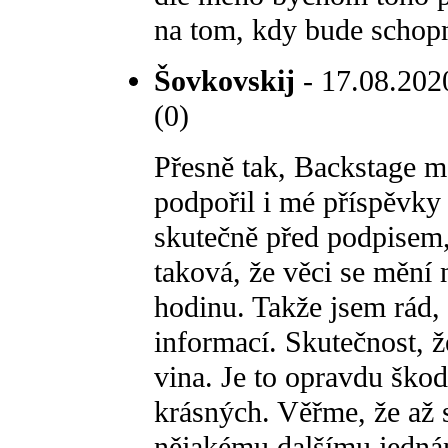
na tom, kdy bude schop
Šovkovskij
- 17.08.2020
(0)
Přesně tak, Backstage m
podpořil i mé příspěvk
skutečně před podpisem,
taková, že věci se mění 
hodinu. Takže jsem rád,
informací. Skutečnost, ž
vina. Je to opravdu ško
krásných. Věřme, že až s
nějakému dalšímu jednán