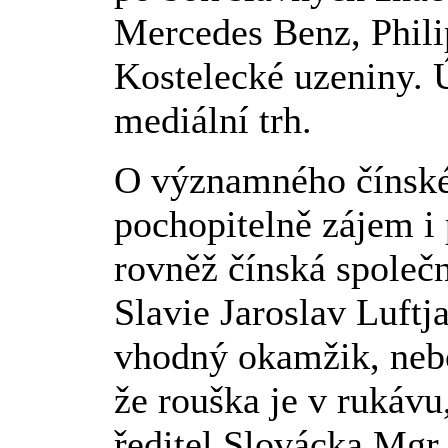
Mercedes Benz, Phili
Kostelecké uzeniny. Ú
mediální trh.
O významného čínské
pochopitelně zájem i p
rovněž čínská společ
Slavie Jaroslav Luftj
vhodný okamžik, nebo
že rouška je v rukávu
ředitel Slovácka Mgr.