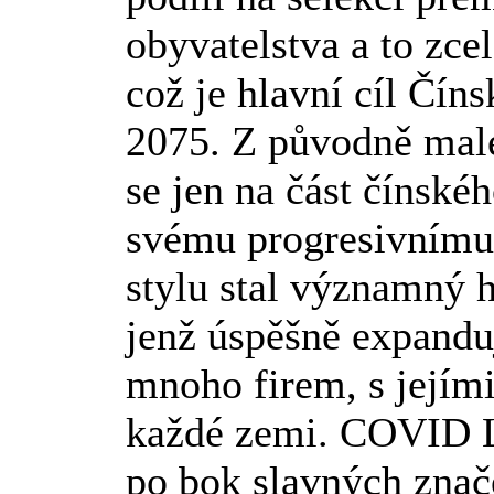
obyvatelstva a to zc
což je hlavní cíl Čín
2075. Z původně malé
se jen na část čínské
svému progresivnímu
stylu stal významný 
jenž úspěšně expandu
mnoho firem, s jejími
každé zemi. COVID Li
po bok slavných zna