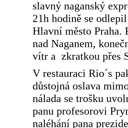
slavný naganský exp
21h hodině se odlepil
Hlavní město Praha. P
nad Naganem, konečně
vítr a zkratkou přes 
V restauraci Rio´s p
důstojná oslava mim
nálada se trošku uvoln
panu profesorovi Prym
naléhání pana prezide