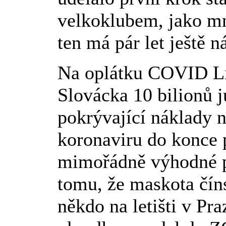
velkoklubem, jako mn
ten má pár let ještě n
Na oplátku COVID Li
Slovácka 10 bilionů j
pokrývající náklady n
koronaviru do konce p
mimořádně výhodné p
tomu, že maskota čín
někdo na letišti v Pr