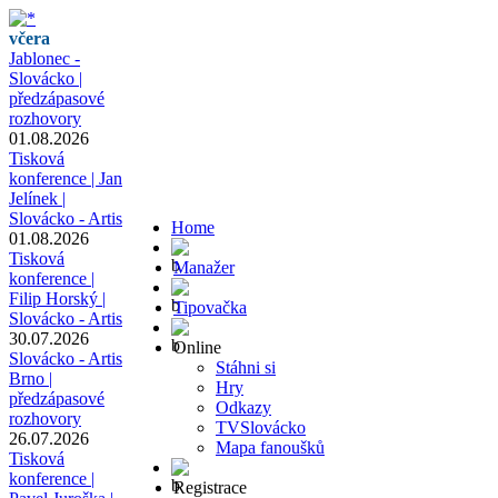
včera
Jablonec -
Slovácko |
předzápasové
rozhovory
01.08.2026
Tisková
konference | Jan
Jelínek |
Slovácko - Artis
Home
01.08.2026
Tisková
Manažer
konference |
Filip Horský |
Tipovačka
Slovácko - Artis
30.07.2026
Online
Slovácko - Artis
Stáhni si
Brno |
Hry
předzápasové
Odkazy
rozhovory
TVSlovácko
26.07.2026
Mapa fanoušků
Tisková
konference |
Registrace