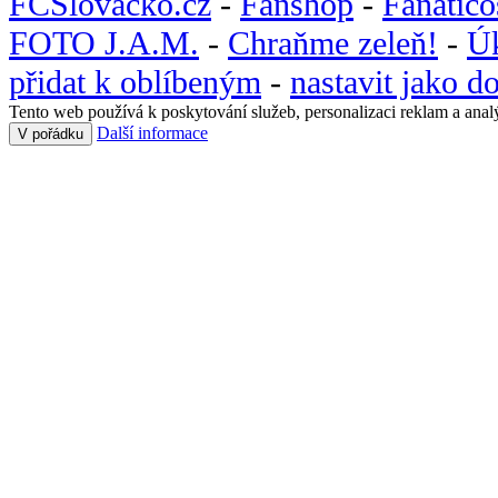
FCSlovacko.cz
-
Fanshop
-
Fanatic
FOTO J.A.M.
-
Chraňme zeleň!
-
Ú
přidat k oblíbeným
-
nastavit jako 
Tento web používá k poskytování služeb, personalizaci reklam a anal
Další informace
V pořádku