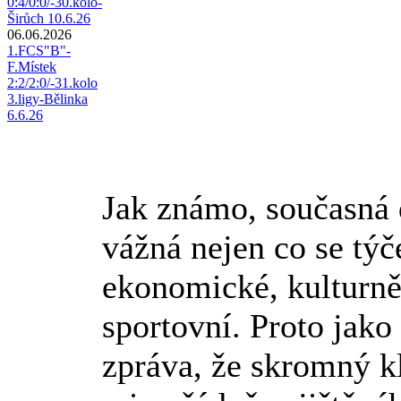
0:4/0:0/-30.kolo-
Širůch 10.6.26
06.06.2026
1.FCS"B"-
F.Místek
2:2/2:0/-31.kolo
3.ligy-Bělinka
6.6.26
Jak známo, současná 
vážná nejen co se týč
ekonomické, kulturně 
sportovní. Proto jako 
zpráva, že skromný k