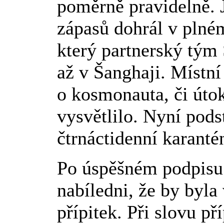
poměrně pravidelně. J
zápasů dohrál v plném
který partnerský tým 
až v Šanghaji. Místní
o kosmonauta, či úto
vysvětlilo. Nyní pod
čtrnáctidenní karanté
Po úspěšném podpisu 
nabíledni, že by byla
přípitek. Při slovu p