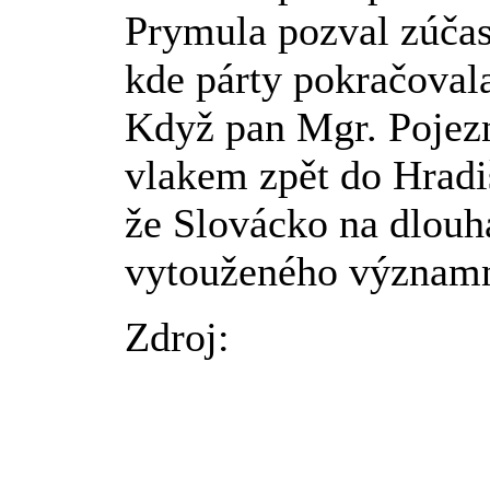
Prymula pozval zúčast
kde párty pokračoval
Když pan Mgr. Pojezn
vlakem zpět do Hradiš
že Slovácko na dlouhá
vytouženého významné
Zdroj: