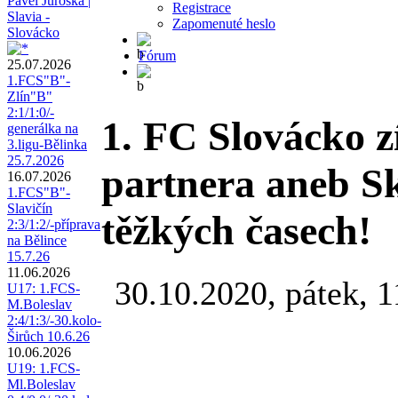
Pavel Juroška |
Registrace
Slavia -
Zapomenuté heslo
Slovácko
Fórum
25.07.2026
1.FCS"B"-
Zlín"B"
2:1/1:0/-
1. FC Slovácko 
generálka na
3.ligu-Bělinka
25.7.2026
partnera aneb Sk
16.07.2026
1.FCS"B"-
Slavičín
těžkých časech!
2:3/1:2/-příprava
na Bělince
15.7.26
11.06.2026
30.10.2020, pátek, 1
U17: 1.FCS-
M.Boleslav
2:4/1:3/-30.kolo-
Širůch 10.6.26
10.06.2026
U19: 1.FCS-
Ml.Boleslav