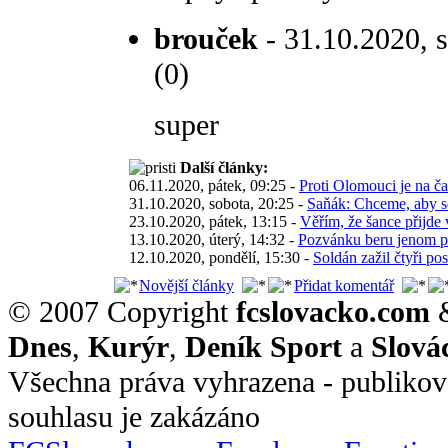
brouček
- 31.10.2020, s
(0)
super
Další články:
06.11.2020, pátek, 09:25 -
Proti Olomouci je na ča
31.10.2020, sobota, 20:25 -
Saňák: Chceme, aby se
23.10.2020, pátek, 13:15 -
Věřím, že šance přijde 
13.10.2020, úterý, 14:32 -
Pozvánku beru jenom po
12.10.2020, pondělí, 15:30 -
Soldán zažil čtyři po
Novější články
Přidat komentář
© 2007 Copyright
fcslovacko.com
Dnes
,
Kurýr
,
Deník Sport
a
Slová
Všechna práva vyhrazena - publikov
souhlasu je zakázáno