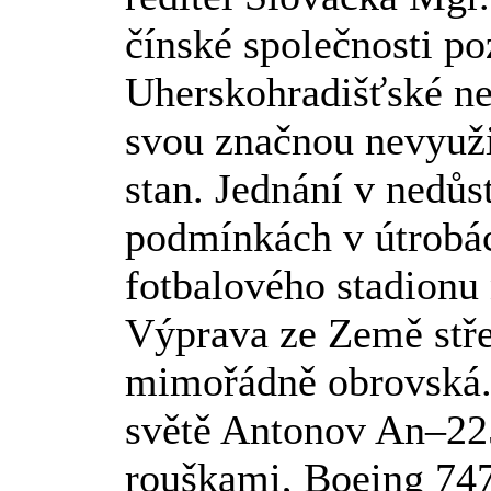
čínské společnosti po
Uherskohradišťské ne
svou značnou nevyuži
stan. Jednání v nedů
podmínkách v útrobác
fotbalového stadionu
Výprava ze Země stře
mimořádně obrovská. 1
světě Antonov An–225
rouškami, Boeing 74