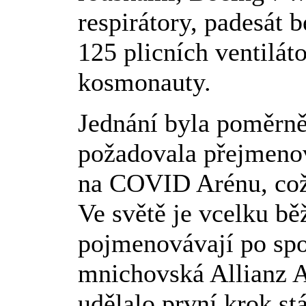
respirátory, padesát 
125 plicních ventilát
kosmonauty.
Jednání byla poměrně
požadovala přejmenov
na COVID Arénu, což 
Ve světě je vcelku bě
pojmenovávají po spo
mnichovská Allianz A
udělalo první krok s