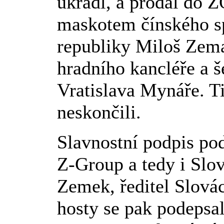
ukradl, a prodal do Z
maskotem čínského s
republiky Miloš Zem
hradního kancléře a 
Vratislava Mynáře. T
neskončili.
Slavnostní podpis pod
Z-Group a tedy i Slo
Zemek, ředitel Slová
hosty se pak podepsal