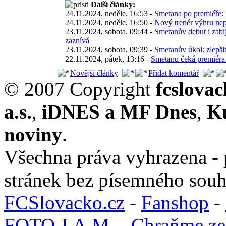
Další články:
24.11.2024, neděle, 16:53 -
Smetana po premiéře: 
24.11.2024, neděle, 16:50 -
Nový trenér výhru nep
23.11.2024, sobota, 09:44 -
Smetanův debut i zabij
zaznívá
23.11.2024, sobota, 09:39 -
Smetanův úkol: zlepši
22.11.2024, pátek, 13:16 -
Smetanu čeká premiéra 
Novější články
Přidat komentář
© 2007 Copyright
fcslova
a.s.
,
iDNES a MF Dnes
,
K
noviny
.
Všechna práva vyhrazena - 
stránek bez písemného souh
FCSlovacko.cz
-
Fanshop
-
FOTO J.A.M.
-
Chraňme ze