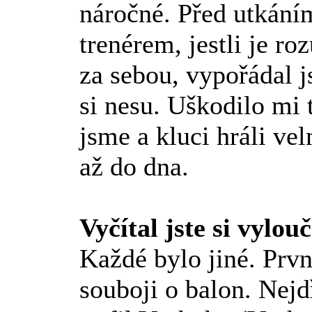
náročné. Před utkáním
trenérem, jestli je r
za sebou, vypořádal j
si nesu. Uškodilo mi 
jsme a kluci hráli vel
až do dna.
Vyčítal jste si vylou
Každé bylo jiné. Prv
souboji o balon. Nejd