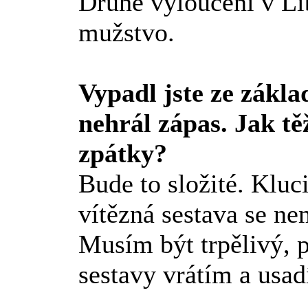
Druhé vyloučení v Li
mužstvo.
Vypadl jste ze zákla
nehrál zápas. Jak tě
zpátky?
Bude to složité. Kluci
vítězná sestava se ne
Musím být trpělivý, p
sestavy vrátím a usad