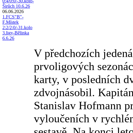
0:4/0:0/-30.kolo-
Širůch 10.6.26
06.06.2026
1.FCS"B"-
F.Místek
2:2/2:0/-31.kolo
3.ligy-Bělinka
6.6.26
V předchozích jedená
prvoligových sezonác
karty, v posledních d
zdvojnásobil. Kapitán
Stanislav Hofmann pr
vyloučeních v rychlém
sestavě. Na konci le