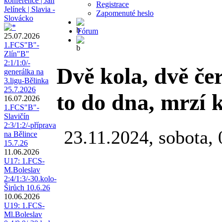
konference | Jan
Registrace
Jelínek | Slavia -
Zapomenuté heslo
Slovácko
Fórum
25.07.2026
1.FCS"B"-
Zlín"B"
2:1/1:0/-
Dvě kola, dvě če
generálka na
3.ligu-Bělinka
25.7.2026
to do dna, mrzí 
16.07.2026
1.FCS"B"-
Slavičín
2:3/1:2/-příprava
23.11.2024, sobota, 
na Bělince
15.7.26
11.06.2026
U17: 1.FCS-
M.Boleslav
2:4/1:3/-30.kolo-
Širůch 10.6.26
10.06.2026
U19: 1.FCS-
Ml.Boleslav