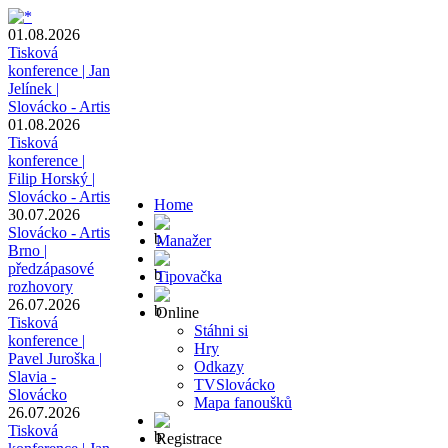
01.08.2026
Tisková
konference | Jan
Jelínek |
Slovácko - Artis
01.08.2026
Tisková
konference |
Filip Horský |
Slovácko - Artis
Home
30.07.2026
Slovácko - Artis
Manažer
Brno |
předzápasové
Tipovačka
rozhovory
26.07.2026
Online
Tisková
Stáhni si
konference |
Hry
Pavel Juroška |
Odkazy
Slavia -
TVSlovácko
Slovácko
Mapa fanoušků
26.07.2026
Tisková
Registrace