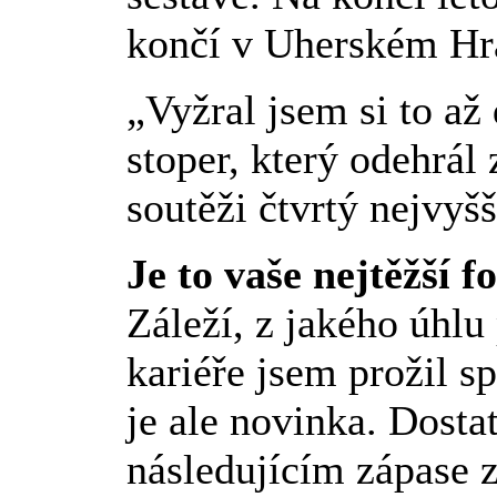
končí v Uherském Hra
„Vyžral jsem si to až
stoper, který odehrál
soutěži čtvrtý nejvyšš
Je to vaše nejtěžší 
Záleží, z jakého úhlu
kariéře jsem prožil sp
je ale novinka. Dosta
následujícím zápase 