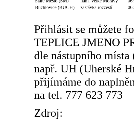
Staré Město (SM)
nám. Velké Moravy
06
Buchlovice (BUCH)
zastávka roczestí
06
Přihlásit se můžete 
TEPLICE JMENO PRI
dle nástupního místa 
např. UH (Uherské Hr
přijímáme do naplně
na tel. 777 623 773
Zdroj: