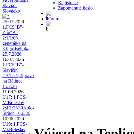
Pavel Juroška |
Registrace
Slavia -
Zapomenuté heslo
Slovácko
Fórum
25.07.2026
1.FCS"B"-
Zlín"B"
2:1/1:0/-
generálka na
3.ligu-Bělinka
25.7.2026
16.07.2026
1.FCS"B"-
Slavičín
2:3/1:2/-příprava
na Bělince
15.7.26
11.06.2026
U17: 1.FCS-
M.Boleslav
2:4/1:3/-30.kolo-
Širůch 10.6.26
10.06.2026
U19: 1.FCS-
Výjezd na Teplic
Ml.Boleslav