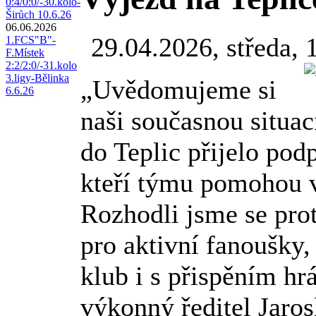
0:4/0:0/-30.kolo-
Širůch 10.6.26
06.06.2026
29.04.2026, středa, 
1.FCS"B"-
F.Místek
2:2/2:0/-31.kolo
3.ligy-Bělinka
„Uvědomujeme si
6.6.26
naši současnou situac
do Teplic přijelo pod
kteří týmu pomohou v 
Rozhodli jsme se pro
pro aktivní fanoušky,
klub i s přispěním hr
výkonný ředitel Jaros