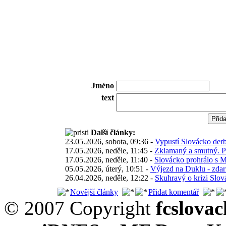
Jméno
text
Další články:
23.05.2026, sobota, 09:36 -
Vypustí Slovácko derb
17.05.2026, neděle, 11:45 -
Zklamaný a smutný. Po
17.05.2026, neděle, 11:40 -
Slovácko prohrálo s M
05.05.2026, úterý, 10:51 -
Výjezd na Duklu - zda
26.04.2026, neděle, 12:22 -
Skuhravý o krizi Slov
Novější články
Přidat komentář
© 2007 Copyright
fcslova