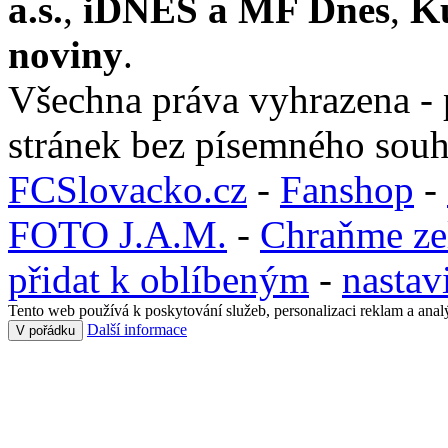
a.s.
,
iDNES a MF Dnes
,
K
noviny
.
Všechna práva vyhrazena - 
stránek bez písemného souh
FCSlovacko.cz
-
Fanshop
-
FOTO J.A.M.
-
Chraňme ze
přidat k oblíbeným
-
nastav
Tento web používá k poskytování služeb, personalizaci reklam a anal
Další informace
V pořádku