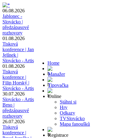
06.08.2026
Jablonec -
Slovácko |
předzápasové
rozhovory
01.08.2026
Tisková
konference | Jan
Jelínek |
Slovácko - Artis
Home
01.08.2026
Tisková
Manažer
konference |
Filip Horský |
Tipovačka
Slovácko - Artis
30.07.2026
Online
Slovácko - Artis
Stáhni si
Brno |
Hry
předzápasové
Odkazy
rozhovory
TVSlovácko
26.07.2026
Mapa fanoušků
Tisková
konference |
Registrace