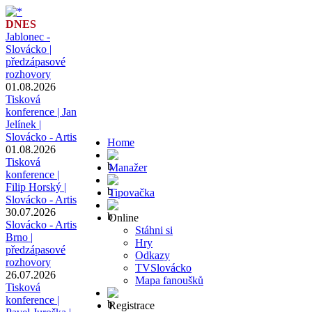
DNES
Jablonec -
Slovácko |
předzápasové
rozhovory
01.08.2026
Tisková
konference | Jan
Jelínek |
Slovácko - Artis
Home
01.08.2026
Tisková
Manažer
konference |
Filip Horský |
Tipovačka
Slovácko - Artis
30.07.2026
Online
Slovácko - Artis
Stáhni si
Brno |
Hry
předzápasové
Odkazy
rozhovory
TVSlovácko
26.07.2026
Mapa fanoušků
Tisková
konference |
Registrace