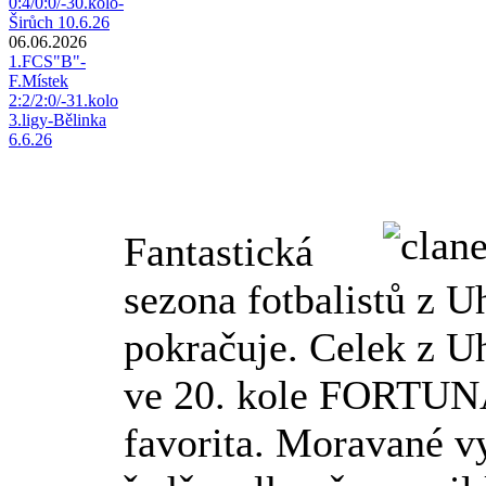
0:4/0:0/-30.kolo-
Širůch 10.6.26
06.06.2026
1.FCS"B"-
F.Místek
2:2/2:0/-31.kolo
3.ligy-Bělinka
6.6.26
Fantastická
sezona fotbalistů z U
pokračuje. Celek z U
ve 20. kole FORTUNA
favorita. Moravané v