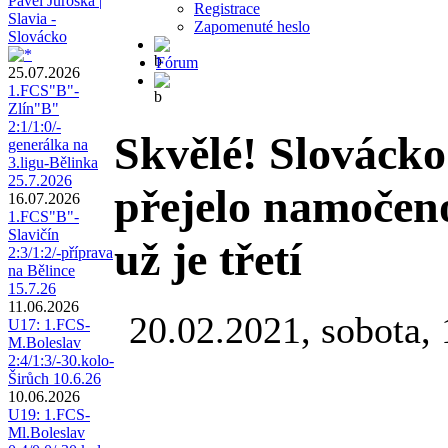
Pavel Juroška |
Registrace
Slavia -
Zapomenuté heslo
Slovácko
Fórum
25.07.2026
1.FCS"B"-
Zlín"B"
2:1/1:0/-
Skvělé! Slovácko 
generálka na
3.ligu-Bělinka
25.7.2026
přejelo namočeno
16.07.2026
1.FCS"B"-
Slavičín
už je třetí
2:3/1:2/-příprava
na Bělince
15.7.26
11.06.2026
20.02.2021, sobota,
U17: 1.FCS-
M.Boleslav
2:4/1:3/-30.kolo-
Širůch 10.6.26
10.06.2026
U19: 1.FCS-
Ml.Boleslav