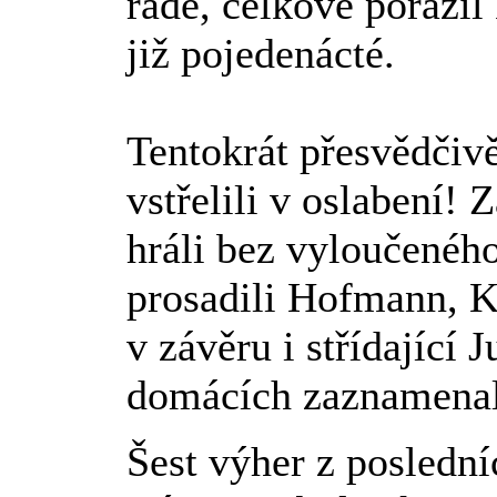
řadě, celkově porazil
již pojedenácté.
Tentokrát přesvědčivě
vstřelili v oslabení! 
hráli bez vyloučeného
prosadili Hofmann, Kl
v závěru i střídající 
domácích zaznamenal 
Šest výher z poslední