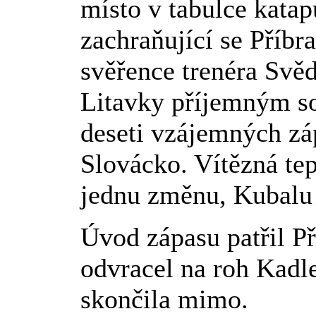
místo v tabulce katap
zachraňující se Příbra
svěřence trenéra Svě
Litavky příjemným s
deseti vzájemných zá
Slovácko. Vítězná tep
jednu změnu, Kubalu 
Úvod zápasu patřil P
odvracel na roh Kadl
skončila mimo.