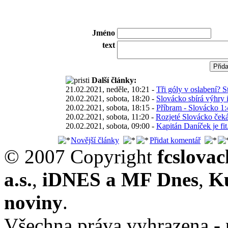
Jméno
text
Další články:
21.02.2021, neděle, 10:21 -
Tři góly v oslabení? 
20.02.2021, sobota, 18:20 -
Slovácko sbírá výhry i
20.02.2021, sobota, 18:15 -
Příbram - Slovácko 1:4,
20.02.2021, sobota, 11:20 -
Rozjeté Slovácko čeká
20.02.2021, sobota, 09:00 -
Kapitán Daníček je fi
Novější články
Přidat komentář
© 2007 Copyright
fcslova
a.s.
,
iDNES a MF Dnes
,
K
noviny
.
Všechna práva vyhrazena - 