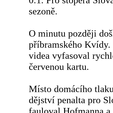
0:1. Pro stopera Slov
sezoně.
O minutu později došl
příbramského Kvídy.
videa vyfasoval rych
červenou kartu.
Místo domácího tlaku
dějství penalta pro S
fauloval Hofmanna a 