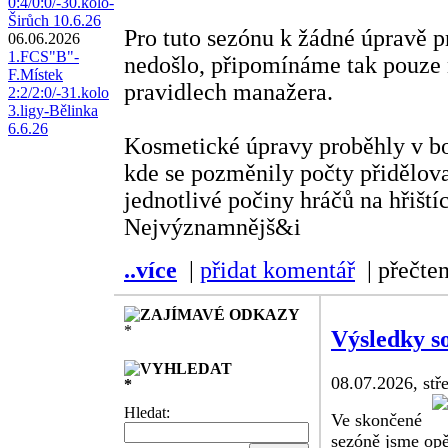
0:4/0:0/-30.kolo-
Širůch 10.6.26
Pro tuto sezónu k žádné úpravě p
06.06.2026
1.FCS"B"-
nedošlo, připomínáme tak pouze
F.Místek
pravidlech manažera.
2:2/2:0/-31.kolo
3.ligy-Bělinka
6.6.26
Kosmetické úpravy proběhly v b
kde se pozměnily počty přidělov
jednotlivé počiny hráčů na hřiští
Nejvýznamnějš&i
..více
|
přidat komentář
| přečte
ZAJÍMAVÉ ODKAZY
Výsledky s
VYHLEDAT
08.07.2026, stř
Hledat:
Ve skončené
sezóně jsme opět