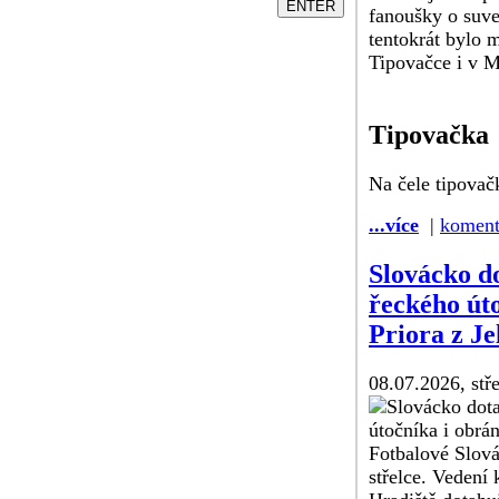
fanoušky o suve
tentokrát bylo 
Tipovačce i v 
Tipovačka
Na čele tipovač
...více
|
koment
Slovácko d
řeckého út
Priora z Je
08.07.2026, stř
Fotbalové Slov
střelce. Vedení