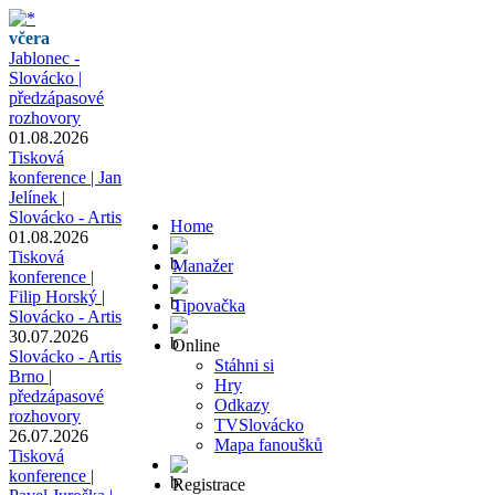
včera
Jablonec -
Slovácko |
předzápasové
rozhovory
01.08.2026
Tisková
konference | Jan
Jelínek |
Slovácko - Artis
Home
01.08.2026
Tisková
Manažer
konference |
Filip Horský |
Tipovačka
Slovácko - Artis
30.07.2026
Online
Slovácko - Artis
Stáhni si
Brno |
Hry
předzápasové
Odkazy
rozhovory
TVSlovácko
26.07.2026
Mapa fanoušků
Tisková
konference |
Registrace