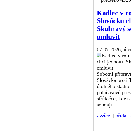
| přečteno 432
Kadlec v r
Slovácku ch
Skuhravý s
omluvit
07.07.2026, úte
Sobotní příprav
Slovácka proti T
útulného stadio
poločasové přes
střídačce, kde s
se mají
...více
|
přidat