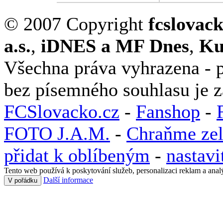
© 2007 Copyright
fcslovac
a.s.
,
iDNES a MF Dnes
,
Ku
Všechna práva vyhrazena - p
bez písemného souhlasu je 
FCSlovacko.cz
-
Fanshop
-
FOTO J.A.M.
-
Chraňme zel
přidat k oblíbeným
-
nastav
Tento web používá k poskytování služeb, personalizaci reklam a anal
Další informace
V pořádku