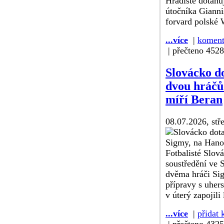
Hradiště dotahu
útočníka Gianni
forvard polské 
...více
|
koment
| přečteno 452
Slovácko d
dvou hráčů
míří Beran
08.07.2026, stř
Fotbalisté Slov
soustředění ve S
dvěma hráči S
přípravy s uhe
v úterý zapojili
...více
|
přidat