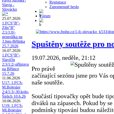
Pavel Juroška |
Registrace
Slavia -
Zapomenuté heslo
Slovácko
Fórum
25.07.2026
1.FCS"B"-
Zlín"B"
2:1/1:0/-
generálka na
3.ligu-Bělinka
Spuštěny soutěže pro n
25.7.2026
16.07.2026
1.FCS"B"-
19.07.2026, neděle, 21:12
Slavičín
2:3/1:2/-příprava
Pro právě
na Bělince
15.7.26
začínající sezónu jsme pro Vás op
11.06.2026
naše soutěže.
U17: 1.FCS-
M.Boleslav
2:4/1:3/-30.kolo-
Součástí tipovačky opět bude tip
Širůch 10.6.26
10.06.2026
diváků na zápasech. Pokud by se
U19: 1.FCS-
podmínky tipování budou náležit
Ml.Boleslav